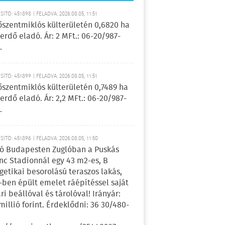
ÍTÓ: 451898 | FELADVA: 2026.08.05, 11:51
őszentmiklós külterületén 0,6820 ha
erdő eladó. Ár: 2 MFt.: 06-20/987-
.
ÍTÓ: 451899 | FELADVA: 2026.08.05, 11:51
őszentmiklós külterületén 0,7489 ha
erdő eladó. Ár: 2,2 MFt.: 06-20/987-
.
ÍTÓ: 451896 | FELADVA: 2026.08.05, 11:50
ó Budapesten Zuglóban a Puskás
nc Stadionnál egy 43 m2-es, B
getikai besorolású teraszos lakás,
-ben épült emelet ráépítéssel saját
ri beállóval és tárolóval! Irányár:
 millió forint. Érdeklődni: 36 30/480-