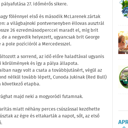
s pályafutása 27. időmérős sikere.
agy fölénnyel első és második McLarenek zártak
en: a világbajnoki pontversenyben éllovas ausztrál
össze 26 ezredmásodperccel maradt el, míg brit
, de a negyedik helyezett, ugyancsak brit George
e a pole pozícióról a Mercedesszel.
ltozott a sorrend, az idő előre haladtával ugyanis
i körülmények és így a pálya állapota.
aiban nagy volt a csata a továbbjutásért, végül az
nd nélkül tovább lépett, Cunoda Jukinak (Red Bull)
 a következő etapba.
l vághat majd neki a mogyoródi futamnak.
arítás miatt néhány perces csúszással kezdhette
sztak az égre és eltakarták a napot, sőt, az első
AP
ő.