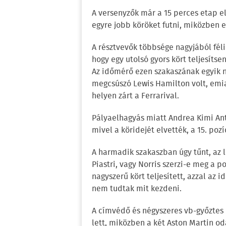
A versenyzők már a 15 perces etap e
egyre jobb köröket futni, miközben el
A résztvevők többsége nagyjából féli
hogy egy utolsó gyors kört teljesítsen
Az időmérő ezen szakaszának egyik 
megcsúszó Lewis Hamilton volt, emiat
helyen zárt a Ferrarival.
Pályaelhagyás miatt Andrea Kimi Anto
mivel a köridejét elvették, a 15. poz
A harmadik szakaszban úgy tűnt, az l
Piastri, vagy Norris szerzi-e meg a p
nagyszerű kört teljesített, azzal az
nem tudtak mit kezdeni.
A címvédő és négyszeres vb-győztes 
lett, miközben a két Aston Martin o