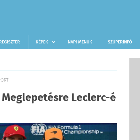
REGISZTER
KÉPEK
NAPI MENÜK
SZUPERINFÓ
PORT
 Meglepetésre Leclerc-é