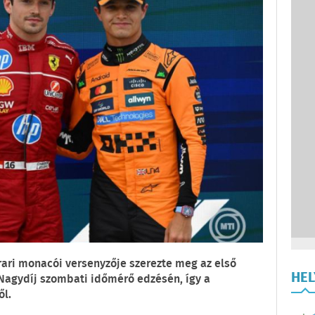
rari monacói versenyzője szerezte meg az első
HE
 Nagydíj szombati időmérő edzésén, így a
ől.