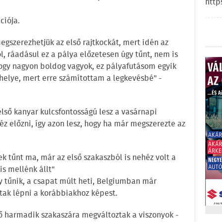
http
ciója.
gszerezhetjük az első rajtkockát, mert idén az
, ráadásul ez a pálya előzetesen úgy tűnt, nem is
 hogy nagyon boldog vagyok, ez pályafutásom egyik
thelye, mert erre számítottam a legkevésbé" -
 első kanyar kulcsfontosságú lesz a vasárnapi
z előzni, így azon lesz, hogy ha már megszerezte az
k tűnt ma, már az első szakaszból is nehéz volt a
is mellénk állt"
gy tűnik, a csapat múlt heti, Belgiumban már
dtak lépni a korábbiakhoz képest.
rő harmadik szakaszára megváltoztak a viszonyok -