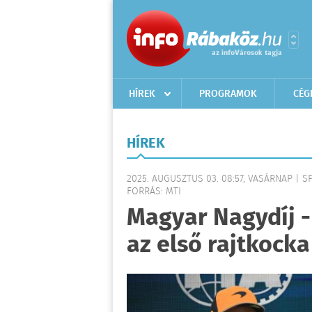
HÍREK
PROGRAMOK
CÉG
HÍREK
2025. AUGUSZTUS 03. 08:57, VASÁRNAP | S
FORRÁS: MTI
Magyar Nagydíj -
az első rajtkocka