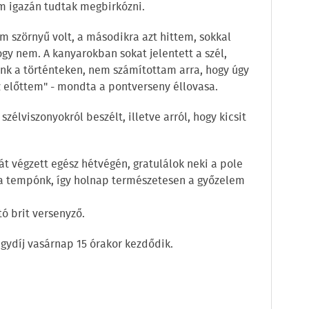
em igazán tudtak megbirkózni.
m szörnyű volt, a másodikra azt hittem, sokkal
ogy nem. A kanyarokban sokat jelentett a szél,
ünk a történteken, nem számítottam arra, hogy úgy
z előttem" - mondta a pontverseny éllovasa.
zélviszonyokról beszélt, illetve arról, hogy kicsit
t végzett egész hétvégén, gratulálok neki a pole
 a tempónk, így holnap természetesen a győzelem
ó brit versenyző.
gydíj vasárnap 15 órakor kezdődik.