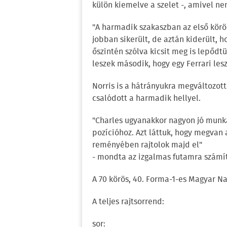
külön kiemelve a szelet -, amivel n
"A harmadik szakaszban az első körö
jobban sikerült, de aztán kiderült, h
őszintén szólva kicsit meg is lepődt
leszek második, hogy egy Ferrari les
Norris is a hátrányukra megváltozott s
csalódott a harmadik hellyel.
"Charles ugyanakkor nagyon jó munká
pozícióhoz. Azt láttuk, hogy megvan
reményében rajtolok majd el"
- mondta az izgalmas futamra számít
A 70 körös, 40. Forma-1-es Magyar Na
A teljes rajtsorrend:
sor: