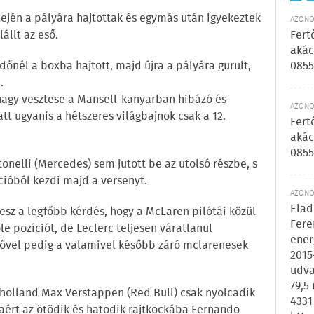
lején a pályára hajtottak és egymás után igyekeztek
AZONOS
Fert
állt az eső.
akác
0855
dőnél a boxba hajtott, majd újra a pályára gurult,
.
nagy vesztese a Mansell-kanyarban hibázó és
AZONOS
t ugyanis a hétszeres világbajnok csak a 12.
Fert
akác
0855
nelli (Mercedes) sem jutott be az utolsó részbe, s
ícióból kezdi majd a versenyt.
AZONOS
Elad
esz a legfőbb kérdés, hogy a McLaren pilótái közül
Fere
ole pozíciót, de Leclerc teljesen váratlanul
ener
 idővel pedig a valamivel később záró mclarenesek
2015
udva
79,5
holland Max Verstappen (Red Bull) csak nyolcadik
4331
daért az ötödik és hatodik rajtkockába Fernando