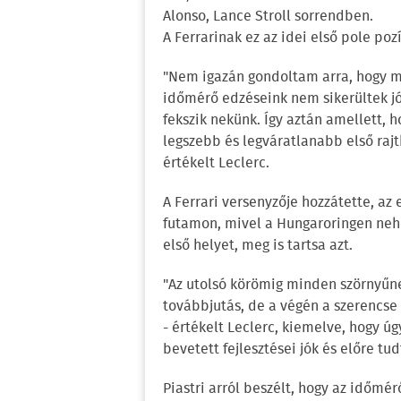
Alonso, Lance Stroll sorrendben.
A Ferrarinak ez az idei első pole pozí
"Nem igazán gondoltam arra, hogy me
időmérő edzéseink nem sikerültek jól
fekszik nekünk. Így aztán amellett,
legszebb és legváratlanabb első raj
értékelt Leclerc.
A Ferrari versenyzője hozzátette, az
futamon, mivel a Hungaroringen nehé
első helyet, meg is tartsa azt.
"Az utolsó körömig minden szörnyűne
továbbjutás, de a végén a szerencse 
- értékelt Leclerc, kiemelve, hogy ú
bevetett fejlesztései jók és előre tu
Piastri arról beszélt, hogy az időmé