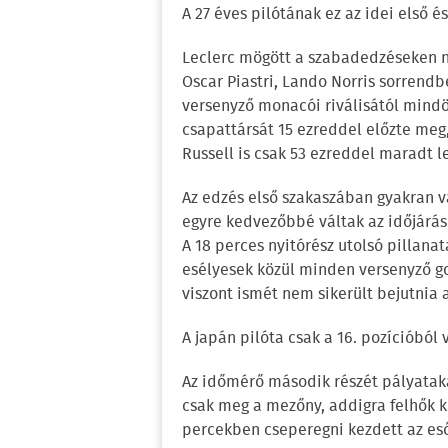
A 27 éves pilótának ez az idei első é
Leclerc mögött a szabadedzéseken n
Oscar Piastri, Lando Norris sorrendb
versenyző monacói riválisától mind
csapattársát 15 ezreddel előzte meg
Russell is csak 53 ezreddel maradt l
Az edzés első szakaszában gyakran vá
egyre kedvezőbbé váltak az időjárás
A 18 perces nyitórész utolsó pillanat
esélyesek közül minden versenyző go
viszont ismét nem sikerült bejutnia
A japán pilóta csak a 16. pozícióbó
Az időmérő második részét pályatak
csak meg a mezőny, addigra felhők kú
percekben cseperegni kezdett az es