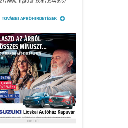
s://www.ingatlan.com/35448967
TOVÁBBI APRÓHIRDETÉSEK
HIRDETÉS