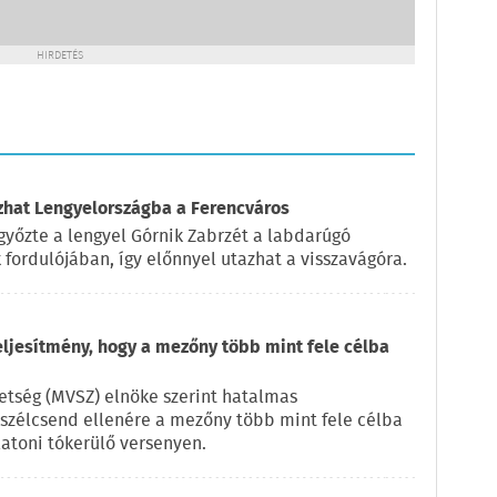
HIRDETÉS
azhat Lengyelországba a Ferencváros
győzte a lengyel Górnik Zabrzét a labdarúgó
fordulójában, így előnnyel utazhat a visszavágóra.
eljesítmény, hogy a mezőny több mint fele célba
vetség (MVSZ) elnöke szerint hatalmas
a szélcsend ellenére a mezőny több mint fele célba
latoni tókerülő versenyen.