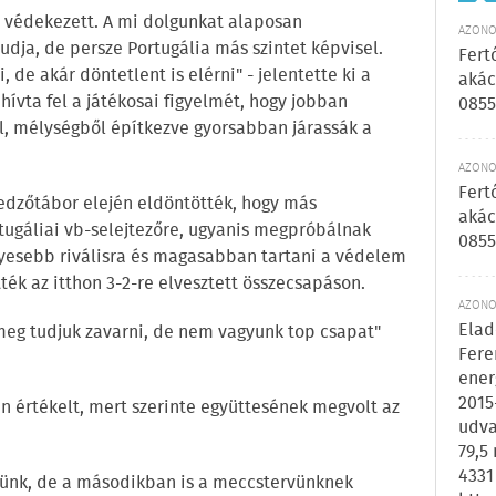
l védekezett. A mi dolgunkat alaposan
AZONOS
dja, de persze Portugália más szintet képvisel.
Fert
de akár döntetlent is elérni" - jelentette ki a
akác
 hívta fel a játékosai figyelmét, hogy jobban
0855
ról, mélységből építkezve gyorsabban járassák a
AZONOS
Fert
z edzőtábor elején eldöntötték, hogy más
akác
tugáliai vb-selejtezőre, ugyanis megpróbálnak
0855
yesebb riválisra és magasabban tartani a védelem
ék az itthon 3-2-re elvesztett összecsapáson.
AZONOS
Elad
 meg tudjuk zavarni, de nem vagyunk top csapat"
Fere
ener
2015
an értékelt, mert szerinte együttesének megvolt az
udva
79,5
4331
tünk, de a másodikban is a meccstervünknek