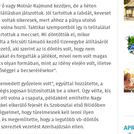
 ő vagy Molnár Rajmund kezdjen, de a héten
lállásban játszottuk. Jól tartottuk a labdát, keveset
 voltak sikeresek, mert ahhoz a pálya utolsó
olna hozni. Taktikai szempontból így is telitalálat
tartottuk a meccset. Mi döntöttük el, mikor
dta a felcsúti támadó kezdő tizenegybe állításáról
zető, aki szerint az is döntés volt, hogy nem
lakat és forgatták a játékot, mivel nem volt magas
s olyan formában, mint az idény elején volt, illetve
őséggel a becserélésekor".
zenvedett győzelem volt", egyúttal hozzátette, a
is jogosan biztosították be a sikert. Úgy vélte, kis
ett volna a csapata, példaként említette Nagy
kel elkerülő fejesét és Szoboszlai első félidőben
 figyelmet, hogy türelmesnek kell lenni ilyen
, és megemlítette, hogy a legutóbb vb-döntős
 szereztek vezetést Azerbajdzsán ellen.
AP