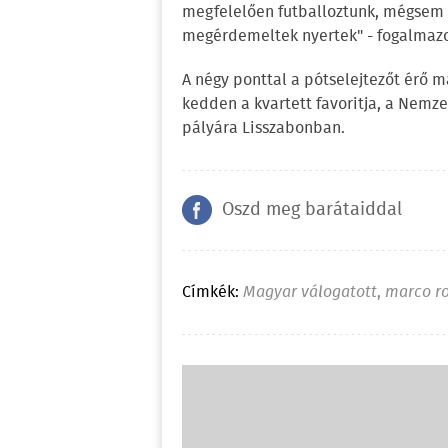
megfelelően futballoztunk, mégsem s
megérdemeltek nyertek" - fogalmazo
A négy ponttal a pótselejtezőt érő 
kedden a kvartett favoritja, a Nemz
pályára Lisszabonban.
Oszd meg barátaiddal
Címkék:
Magyar válogatott
,
marco ro