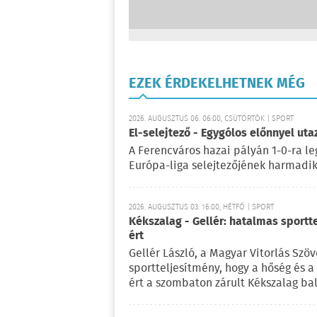
EZEK ÉRDEKELHETNEK MÉG
2026. AUGUSZTUS 06. 06:00, CSÜTÖRTÖK | SPORT
El-selejtező - Egygólos előnnyel ut
A Ferencváros hazai pályán 1-0-ra le
Európa-liga selejtezőjének harmadik 
2026. AUGUSZTUS 03. 16:00, HÉTFŐ | SPORT
Kékszalag - Gellér: hatalmas sportt
ért
Gellér László, a Magyar Vitorlás Szö
sportteljesítmény, hogy a hőség és 
ért a szombaton zárult Kékszalag ba