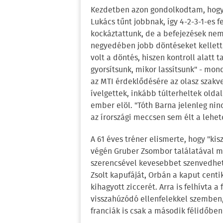
Kezdetben azon gondolkodtam, hogy
Lukács tűnt jobbnak, így 4-2-3-1-es fe
kockáztattunk, de a befejezések nem
negyedében jobb döntéseket kellett v
volt a döntés, hiszen kontroll alatt 
gyorsítsunk, mikor lassítsunk" - mon
az MTI érdeklődésére az olasz szakve
ívelgettek, inkább túlterheltek olda
ember elöl. "Tóth Barna jelenleg ninc
az írországi meccsen sem élt a lehet
A 61 éves tréner elismerte, hogy "kis
végén Gruber Zsombor találatával még
szerencsével kevesebbet szenvedhet
Zsolt kapufáját, Orbán a kaput centik
kihagyott ziccerét. Arra is felhívta a
visszahúzódó ellenfelekkel szemben
franciák is csak a második félidőben