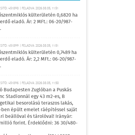
ÍTÓ: 451898 | FELADVA: 2026.08.05, 11:51
őszentmiklós külterületén 0,6820 ha
erdő eladó. Ár: 2 MFt.: 06-20/987-
.
ÍTÓ: 451899 | FELADVA: 2026.08.05, 11:51
őszentmiklós külterületén 0,7489 ha
erdő eladó. Ár: 2,2 MFt.: 06-20/987-
.
ÍTÓ: 451896 | FELADVA: 2026.08.05, 11:50
ó Budapesten Zuglóban a Puskás
nc Stadionnál egy 43 m2-es, B
getikai besorolású teraszos lakás,
-ben épült emelet ráépítéssel saját
ri beállóval és tárolóval! Irányár:
 millió forint. Érdeklődni: 36 30/480-