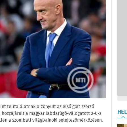
nt telitalálatnak bizonyult az első gólt szerző
HE
n hozzájárult a magyar labdarúgó-válogatott 2-0-s
len a szombati világbajnoki selejtezőmérkőzésen.