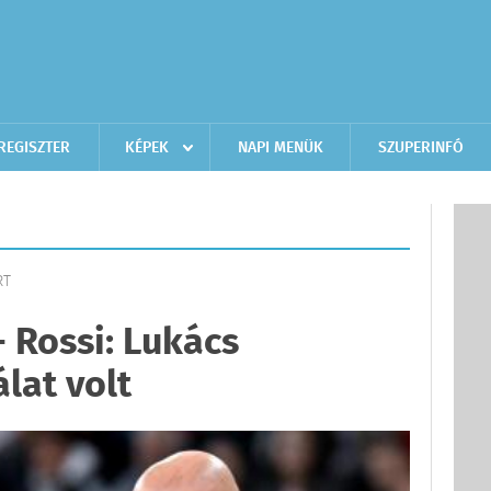
REGISZTER
KÉPEK
NAPI MENÜK
SZUPERINFÓ
RT
 Rossi: Lukács
álat volt