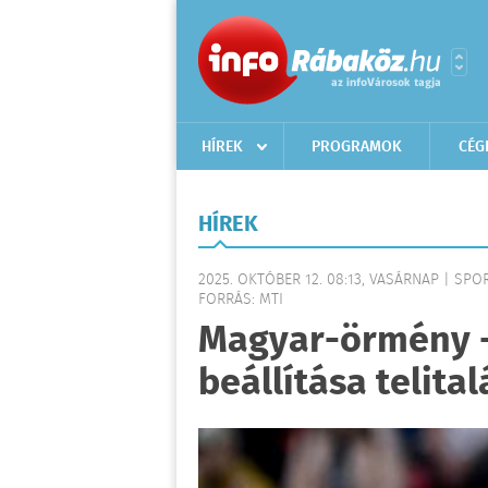
HÍREK
PROGRAMOK
CÉG
HÍREK
2025. OKTÓBER 12. 08:13, VASÁRNAP | SPO
FORRÁS: MTI
Magyar-örmény -
beállítása telital