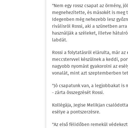
"Nem egy rossz csapat az örmény, jó
megnehezítette, és másokét is meg tu
Idegenben még nehezebb lesz győzni, 
riválisról Rossi, aki a szünetben arra
használják a széleket, illetve hátul
labdát.
Rossi a folytatásról elárulta, már a
meccstervvel készülnek a keddi, por
nagyobb nyomást gyakorolni az esél
vonalát, mint azt szeptemberben tett
"Jó csapatunk van, a legjobbakat is
- zárta összegzését Rossi.
Kollégája, Jegise Melikjan csalódott
esélye a pontszerzésre.
"Az első félidőben remekül védekez