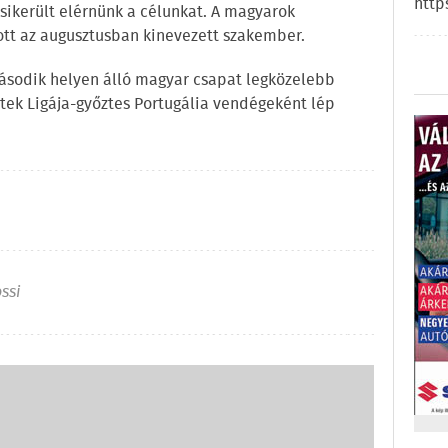
http
ikerült elérnünk a célunkat. A magyarok
tt az augusztusban kinevezett szakember.
második helyen álló magyar csapat legközelebb
etek Ligája-győztes Portugália vendégeként lép
ssi