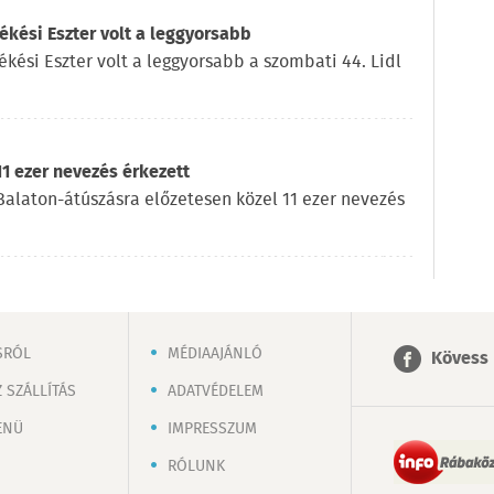
kési Eszter volt a leggyorsabb
ékési Eszter volt a leggyorsabb a szombati 44. Lidl
11 ezer nevezés érkezett
l Balaton-átúszásra előzetesen közel 11 ezer nevezés
SRÓL
MÉDIAAJÁNLÓ
Kövess 
 SZÁLLÍTÁS
ADATVÉDELEM
ENÜ
IMPRESSZUM
RÓLUNK