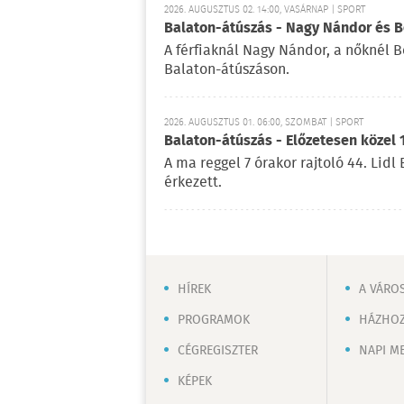
2026. AUGUSZTUS 02. 14:00, VASÁRNAP | SPORT
Balaton-átúszás - Nagy Nándor és Bé
A férfiaknál Nagy Nándor, a nőknél B
Balaton-átúszáson.
2026. AUGUSZTUS 01. 06:00, SZOMBAT | SPORT
Balaton-átúszás - Előzetesen közel 
A ma reggel 7 órakor rajtoló 44. Lid
érkezett.
HÍREK
A VÁRO
PROGRAMOK
HÁZHOZ
CÉGREGISZTER
NAPI M
KÉPEK