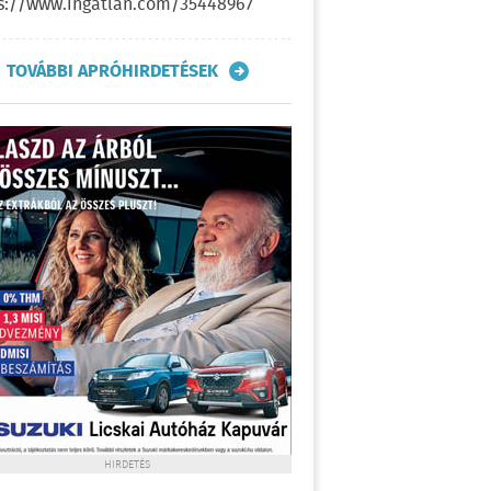
s://www.ingatlan.com/35448967
TOVÁBBI APRÓHIRDETÉSEK
HIRDETÉS