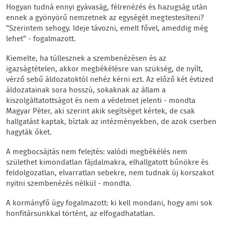
Hogyan tudná ennyi gyávaság, félrenézés és hazugság után
ennek a gyönyörű nemzetnek az egységét megtestesíteni?
"Szerintem sehogy. Ideje távozni, emelt fővel, ameddig még
lehet" - fogalmazott.
Kiemelte, ha túllesznek a szembenézésen és az
igazságtételen, akkor megbékélésre van szükség, de nyílt,
vérző sebű áldozatoktól nehéz kérni ezt. Az előző két évtized
áldozatainak sora hosszú, sokaknak az állam a
kiszolgáltatottságot és nem a védelmet jelenti - mondta
Magyar Péter, aki szerint akik segítséget kértek, de csak
hallgatást kaptak, bíztak az intézményekben, de azok cserben
hagyták őket.
A megbocsájtás nem felejtés: valódi megbékélés nem
születhet kimondatlan fájdalmakra, elhallgatott bűnökre és
feldolgozatlan, elvarratlan sebekre, nem tudnak új korszakot
nyitni szembenézés nélkül - mondta.
A kormányfő úgy fogalmazott: ki kell mondani, hogy ami sok
honfitársunkkal történt, az elfogadhatatlan.