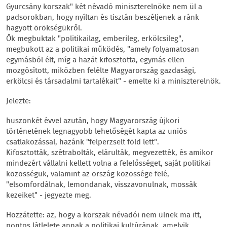
Gyurcsány korszak" két névadó miniszterelnöke nem ül a
padsorokban, hogy nyíltan és tisztán beszéljenek a ránk
hagyott örökségükről.
Ők megbuktak "politikailag, emberileg, erkölcsileg",
megbukott az a politikai működés, "amely folyamatosan
egymásból élt, míg a hazát kifosztotta, egymás ellen
mozgósított, miközben felélte Magyarország gazdasági,
erkölcsi és társadalmi tartalékait" - emelte ki a miniszterelnök.
Jelezte:
huszonkét évvel azután, hogy Magyarország újkori
történetének legnagyobb lehetőségét kapta az uniós
csatlakozással, hazánk "felperzselt föld lett".
Kifosztották, szétrabolták, elárulták, megvezették, és amikor
mindezért vállalni kellett volna a felelősséget, saját politikai
közösségük, valamint az ország közössége felé,
"elsomfordálnak, lemondanak, visszavonulnak, mossák
kezeiket" - jegyezte meg.
Hozzátette: az, hogy a korszak névadói nem ülnek ma itt,
pontos látlelete annak a politikai kultúrának, amelyik