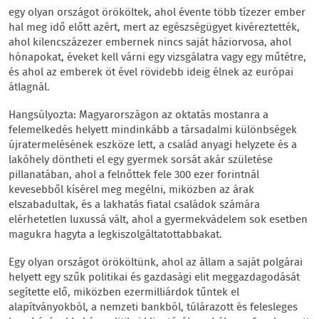
egy olyan országot örököltek, ahol évente több tízezer ember
hal meg idő előtt azért, mert az egészségügyet kivéreztették,
ahol kilencszázezer embernek nincs saját háziorvosa, ahol
hónapokat, éveket kell várni egy vizsgálatra vagy egy műtétre,
és ahol az emberek öt ével rövidebb ideig élnek az európai
átlagnál.
Hangsúlyozta: Magyarországon az oktatás mostanra a
felemelkedés helyett mindinkább a társadalmi különbségek
újratermelésének eszköze lett, a család anyagi helyzete és a
lakóhely döntheti el egy gyermek sorsát akár születése
pillanatában, ahol a felnőttek fele 300 ezer forintnál
kevesebből kísérel meg megélni, miközben az árak
elszabadultak, és a lakhatás fiatal családok számára
elérhetetlen luxussá vált, ahol a gyermekvádelem sok esetben
magukra hagyta a legkiszolgáltatottabbakat.
Egy olyan országot örököltünk, ahol az állam a saját polgárai
helyett egy szűk politikai és gazdasági elit meggazdagodását
segítette elő, miközben ezermilliárdok tűntek el
alapítványokból, a nemzeti bankból, túlárazott és felesleges