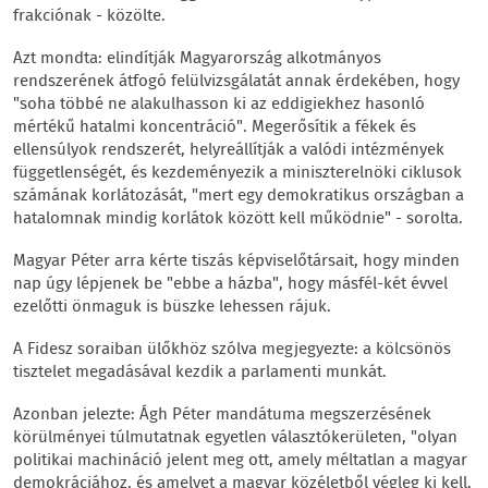
frakciónak - közölte.
Azt mondta: elindítják Magyarország alkotmányos
rendszerének átfogó felülvizsgálatát annak érdekében, hogy
"soha többé ne alakulhasson ki az eddigiekhez hasonló
mértékű hatalmi koncentráció". Megerősítik a fékek és
ellensúlyok rendszerét, helyreállítják a valódi intézmények
függetlenségét, és kezdeményezik a miniszterelnöki ciklusok
számának korlátozását, "mert egy demokratikus országban a
hatalomnak mindig korlátok között kell működnie" - sorolta.
Magyar Péter arra kérte tiszás képviselőtársait, hogy minden
nap úgy lépjenek be "ebbe a házba", hogy másfél-két évvel
ezelőtti önmaguk is büszke lehessen rájuk.
A Fidesz soraiban ülőkhöz szólva megjegyezte: a kölcsönös
tisztelet megadásával kezdik a parlamenti munkát.
Azonban jelezte: Ágh Péter mandátuma megszerzésének
körülményei túlmutatnak egyetlen választókerületen, "olyan
politikai machináció jelent meg ott, amely méltatlan a magyar
demokráciához, és amelyet a magyar közéletből végleg ki kell,