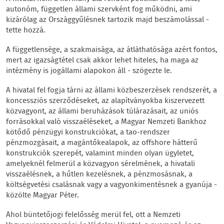
autonóm, független állami szervként fog működni, ami
kizárólag az Országgyűlésnek tartozik majd beszámolással -
tette hozzá.
A függetlensége, a szakmaisága, az átláthatósága azért fontos,
mert az igazságtétel csak akkor lehet hiteles, ha maga az
intézmény is jogállami alapokon áll - szögezte le.
A hivatal fel fogja tárni az állami közbeszerzések rendszerét, a
koncessziós szerződéseket, az alapítványokba kiszervezett
közvagyont, az állami beruházások túlárazásait, az uniós
forrásokkal való visszaéléseket, a Magyar Nemzeti Bankhoz
kötődő pénzügyi konstrukciókat, a tao-rendszer
pénzmozgásait, a magántőkealapok, az offshore hátterű
konstrukciók szerepét, valamint minden olyan ügyletet,
amelyeknél felmerül a közvagyon sérelmének, a hivatali
visszaélésnek, a hűtlen kezelésnek, a pénzmosásnak, a
költségvetési csalásnak vagy a vagyonkimentésnek a gyanúja -
közölte Magyar Péter.
Ahol büntetőjogi felelősség merül fel, ott a Nemzeti