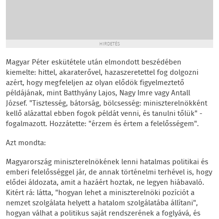
HIRDETÉS
Magyar Péter eskütétele után elmondott beszédében
kiemelte: hittel, akaraterővel, hazaszeretettel fog dolgozni
azért, hogy megfeleljen az olyan elődök figyelmeztető
példájának, mint Batthyány Lajos, Nagy Imre vagy Antall
József. "Tisztesség, bátorság, bölcsesség: miniszterelnökként
kellő alázattal ebben fogok példát venni, és tanulni tőlük" -
fogalmazott. Hozzátette: "érzem és értem a felelősségem".
Azt mondta:
Magyarország miniszterelnökének lenni hatalmas politikai és
emberi felelősséggel jár, de annak történelmi terhével is, hogy
elődei áldozata, amit a hazáért hoztak, ne legyen hiábavaló.
Kitért rá: látta, "hogyan lehet a miniszterelnöki pozíciót a
nemzet szolgálata helyett a hatalom szolgálatába állítani",
hogyan válhat a politikus saját rendszerének a foglyává, és