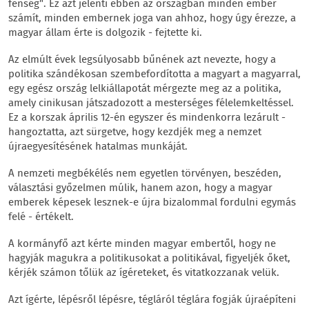
fenség". Ez azt jelenti ebben az országban minden ember
számít, minden embernek joga van ahhoz, hogy úgy érezze, a
magyar állam érte is dolgozik - fejtette ki.
Az elmúlt évek legsúlyosabb bűnének azt nevezte, hogy a
politika szándékosan szembefordította a magyart a magyarral,
egy egész ország lelkiállapotát mérgezte meg az a politika,
amely cinikusan játszadozott a mesterséges félelemkeltéssel.
Ez a korszak április 12-én egyszer és mindenkorra lezárult -
hangoztatta, azt sürgetve, hogy kezdjék meg a nemzet
újraegyesítésének hatalmas munkáját.
A nemzeti megbékélés nem egyetlen törvényen, beszéden,
választási győzelmen múlik, hanem azon, hogy a magyar
emberek képesek lesznek-e újra bizalommal fordulni egymás
felé - értékelt.
A kormányfő azt kérte minden magyar embertől, hogy ne
hagyják magukra a politikusokat a politikával, figyeljék őket,
kérjék számon tőlük az ígéreteket, és vitatkozzanak velük.
Azt ígérte, lépésről lépésre, tégláról téglára fogják újraépíteni