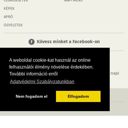
CÉGREGISZTER
NAPI MENÜ
KÉPEK
APRÓ
ÜGYELETEK
Kövess minket a Facebook-on
A weboldal cookie-kat használ az online
felhasználói élmény növelése érdekében.
Tudj meg többet városodról! Hírek, programok, képek, napi
További információ erről
menü, cégek…. és minden, ami Rábaköz
Adatvédelmi Szabályzatunkban
MÉDIAAJÁNLÓ
ADATVÉDELEM
IMPRESSZUM
RÓLUNK
ÁSZF
Nem fogadom el
Elfogadom
Copyright InfoVárosok. Minden jog fenntartva. | Web design & arculat by
Voov