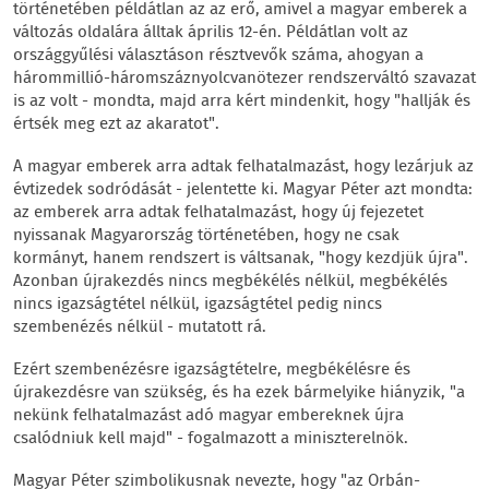
történetében példátlan az az erő, amivel a magyar emberek a
változás oldalára álltak április 12-én. Példátlan volt az
országgyűlési választáson résztvevők száma, ahogyan a
hárommillió-háromszáznyolcvanötezer rendszerváltó szavazat
is az volt - mondta, majd arra kért mindenkit, hogy "hallják és
értsék meg ezt az akaratot".
A magyar emberek arra adtak felhatalmazást, hogy lezárjuk az
évtizedek sodródását - jelentette ki. Magyar Péter azt mondta:
az emberek arra adtak felhatalmazást, hogy új fejezetet
nyissanak Magyarország történetében, hogy ne csak
kormányt, hanem rendszert is váltsanak, "hogy kezdjük újra".
Azonban újrakezdés nincs megbékélés nélkül, megbékélés
nincs igazságtétel nélkül, igazságtétel pedig nincs
szembenézés nélkül - mutatott rá.
Ezért szembenézésre igazságtételre, megbékélésre és
újrakezdésre van szükség, és ha ezek bármelyike hiányzik, "a
nekünk felhatalmazást adó magyar embereknek újra
csalódniuk kell majd" - fogalmazott a miniszterelnök.
Magyar Péter szimbolikusnak nevezte, hogy "az Orbán-