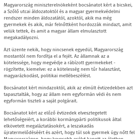
Magyarország miniszterelnökeként bocsánatot kért a bicskei,
a Szőlő utcai áldozatoktól és a magyar gyermekvédelmi
rendszer minden áldozatától, azoktól, akik ma még
gyermekek és akik, már felnőttként hordozzák mindazt, amit
velük tettek, és amit a magyar állam elmulasztott
megakadályozni.
Azt üzente nekik, hogy nincsenek egyedül, Magyarország
mostantól nem fordítja el a fejét. Az államnak az a
kötelessége, hogy megvédje a rábízott gyermekeket -
rögzítette, kiemelve: ez a kötelesség nem tűr halasztást,
magyarázkodást, politikai mellébeszélést.
Bocsánatot kért mindazoktól, akik az elmúlt évtizedekben azt
tapasztalták, hogy az állam nem egyformán védi és nem
egyformán tiszteli a saját polgárait.
Bocsánatot kért az előző évtizedek elvesztegetett
lehetőségeiért, a korábbi kormánypárti politikusok által
elkövetett megaláztatásokért, a leszakadás
újratermelődéséért és azért, hogy túl sok gyermek úgy nőtt fel