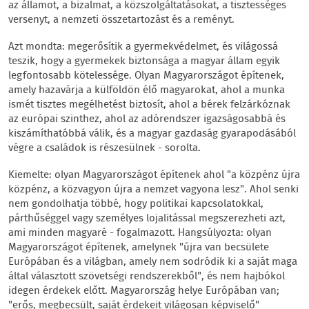
az államot, a bizalmat, a közszolgáltatásokat, a tisztességes
versenyt, a nemzeti összetartozást és a reményt.
Azt mondta: megerősítik a gyermekvédelmet, és világossá
teszik, hogy a gyermekek biztonsága a magyar állam egyik
legfontosabb kötelessége. Olyan Magyarországot építenek,
amely hazavárja a külföldön élő magyarokat, ahol a munka
ismét tisztes megélhetést biztosít, ahol a bérek felzárkóznak
az európai szinthez, ahol az adórendszer igazságosabbá és
kiszámíthatóbbá válik, és a magyar gazdaság gyarapodásából
végre a családok is részesülnek - sorolta.
Kiemelte: olyan Magyarországot építenek ahol "a közpénz újra
közpénz, a közvagyon újra a nemzet vagyona lesz". Ahol senki
nem gondolhatja többé, hogy politikai kapcsolatokkal,
párthűséggel vagy személyes lojalitással megszerezheti azt,
ami minden magyaré - fogalmazott. Hangsúlyozta: olyan
Magyarországot építenek, amelynek "újra van becsülete
Európában és a világban, amely nem sodródik ki a saját maga
által választott szövetségi rendszerekből", és nem hajbókol
idegen érdekek előtt. Magyarország helye Európában van;
"erős, megbecsült, saját érdekeit világosan képviselő"