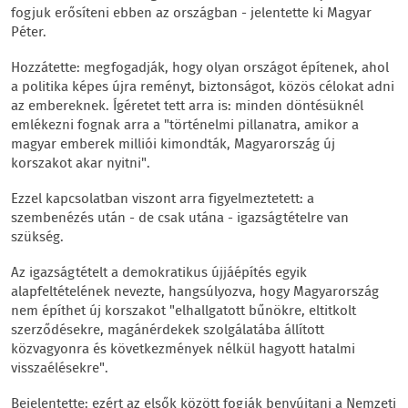
fogjuk erősíteni ebben az országban - jelentette ki Magyar
Péter.
Hozzátette: megfogadják, hogy olyan országot építenek, ahol
a politika képes újra reményt, biztonságot, közös célokat adni
az embereknek. Ígéretet tett arra is: minden döntésüknél
emlékezni fognak arra a "történelmi pillanatra, amikor a
magyar emberek milliói kimondták, Magyarország új
korszakot akar nyitni".
Ezzel kapcsolatban viszont arra figyelmeztetett: a
szembenézés után - de csak utána - igazságtételre van
szükség.
Az igazságtételt a demokratikus újjáépítés egyik
alapfeltételének nevezte, hangsúlyozva, hogy Magyarország
nem építhet új korszakot "elhallgatott bűnökre, eltitkolt
szerződésekre, magánérdekek szolgálatába állított
közvagyonra és következmények nélkül hagyott hatalmi
visszaélésekre".
Bejelentette: ezért az elsők között fogják benyújtani a Nemzeti