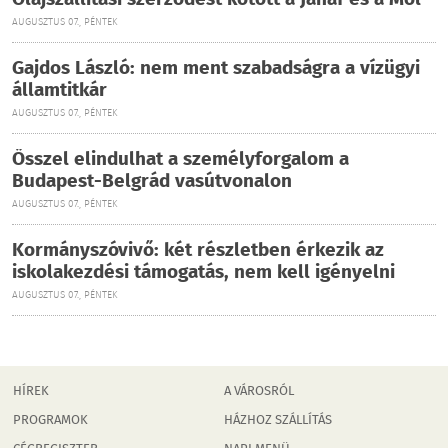
Olajszállítási szerződést kötött a Janaf és a Mol
AUGUSZTUS 07., PÉNTEK
Gajdos László: nem ment szabadságra a vízügyi
államtitkár
AUGUSZTUS 07., PÉNTEK
Ősszel elindulhat a személyforgalom a
Budapest-Belgrád vasútvonalon
AUGUSZTUS 07., PÉNTEK
Kormányszóvivő: két részletben érkezik az
iskolakezdési támogatás, nem kell igényelni
AUGUSZTUS 07., PÉNTEK
HÍREK
A VÁROSRÓL
PROGRAMOK
HÁZHOZ SZÁLLÍTÁS