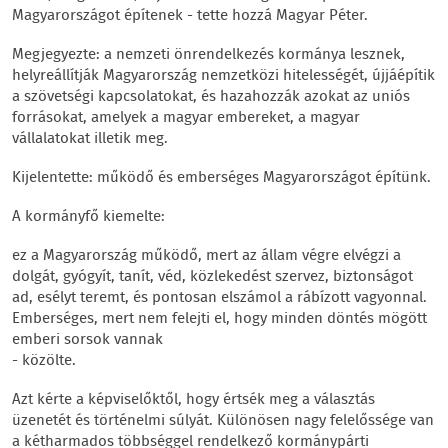
Magyarországot építenek - tette hozzá Magyar Péter.
Megjegyezte: a nemzeti önrendelkezés kormánya lesznek,
helyreállítják Magyarország nemzetközi hitelességét, újjáépítik
a szövetségi kapcsolatokat, és hazahozzák azokat az uniós
forrásokat, amelyek a magyar embereket, a magyar
vállalatokat illetik meg.
Kijelentette: működő és emberséges Magyarországot építünk.
A kormányfő kiemelte:
ez a Magyarország működő, mert az állam végre elvégzi a
dolgát, gyógyít, tanít, véd, közlekedést szervez, biztonságot
ad, esélyt teremt, és pontosan elszámol a rábízott vagyonnal.
Emberséges, mert nem felejti el, hogy minden döntés mögött
emberi sorsok vannak
- közölte.
Azt kérte a képviselőktől, hogy értsék meg a választás
üzenetét és történelmi súlyát. Különösen nagy felelőssége van
a kétharmados többséggel rendelkező kormánypárti