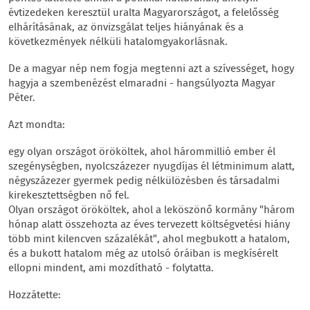
évtizedeken keresztül uralta Magyarországot, a felelősség
elhárításának, az önvizsgálat teljes hiányának és a
következmények nélküli hatalomgyakorlásnak.
De a magyar nép nem fogja megtenni azt a szívességet, hogy
hagyja a szembenézést elmaradni - hangsúlyozta Magyar
Péter.
Azt mondta:
egy olyan országot örököltek, ahol hárommillió ember él
szegénységben, nyolcszázezer nyugdíjas él létminimum alatt,
négyszázezer gyermek pedig nélkülözésben és társadalmi
kirekesztettségben nő fel.
Olyan országot örököltek, ahol a leköszönő kormány "három
hónap alatt összehozta az éves tervezett költségvetési hiány
több mint kilencven százalékát", ahol megbukott a hatalom,
és a bukott hatalom még az utolsó óráiban is megkísérelt
ellopni mindent, ami mozdítható - folytatta.
Hozzátette: