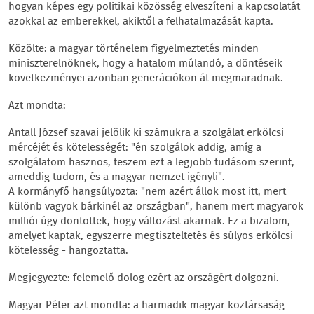
hogyan képes egy politikai közösség elveszíteni a kapcsolatát
azokkal az emberekkel, akiktől a felhatalmazását kapta.
Közölte: a magyar történelem figyelmeztetés minden
miniszterelnöknek, hogy a hatalom múlandó, a döntéseik
következményei azonban generációkon át megmaradnak.
Azt mondta:
Antall József szavai jelölik ki számukra a szolgálat erkölcsi
mércéjét és kötelességét: "én szolgálok addig, amíg a
szolgálatom hasznos, teszem ezt a legjobb tudásom szerint,
ameddig tudom, és a magyar nemzet igényli".
A kormányfő hangsúlyozta: "nem azért állok most itt, mert
különb vagyok bárkinél az országban", hanem mert magyarok
milliói úgy döntöttek, hogy változást akarnak. Ez a bizalom,
amelyet kaptak, egyszerre megtiszteltetés és súlyos erkölcsi
kötelesség - hangoztatta.
Megjegyezte: felemelő dolog ezért az országért dolgozni.
Magyar Péter azt mondta: a harmadik magyar köztársaság