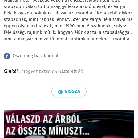
Magyar Péter beszéde végén a rendszerváltás utáni első
szabadon választott országgyűlési alakuló ülését, és Varga
Béla kisgazda politikust idézve azt mondta: "Nehezebb olykor
szabadnak, mint rabnak lenni.". Szerinte Varga Béla szavai ma
éppen olyan aktuálisak, mint 1990-ben. A szabadság súlyos
felelősség, rajtunk múlik, hogyan élünk azzal a szabadsággal,
amit a magyar nemzettől most kaptunk ajándékba - mondta.
Oszd meg barátaiddal
Címkék:
magyar péter
,
miniszterelnök
VISSZA