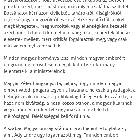
Magyarországon, hogy kevesebb esélyt kapott az életben
pusztán azért, mert máshová, másmilyen családba született.
Bocsánatot kért azon civilektől, tanároktól, újságíróktól,
egészségügyi dolgozóktól és közéleti szereplőktől, akiket
megbélyegeztek, meghurcoltak vagy ellenségként kezelték
azért, mert fel merték emelni a hangjukat, ki mertek állni az
elesettek mellett, mert kritikát fogalmaztak meg, vagy csak
más véleményt képviseltek.
Minden magyar kormánya lesz, minden magyar emberért
dolgozni fog a rövidesen megalakuló Tisza-kormány -
jelentette ki a miniszterelnök.
Magyar Péter hangsúlyozta, céljuk, hogy minden magyar
ember valódi polgára legyen a hazának, ne csak a gazdagok, a
befolyásosak, ne csak a politikailag hűségesek. Hozzátette, a
haza nem kiváltság, a haza közös otthon, a magyar államnak
végre minden ember felé ugyanazzal a tisztelettel,
méltósággal, felelősséggel kell fordulnia.
A szabad Magyarország számomra azt jelenti - folytatta - ,
amit Ady Endre úgy fogalmazott meg, "minden ember: