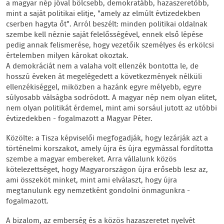
a magyar nép jóval bölcsebb, demokratább, hazaszeretőbb,
mint a saját politikai elitje, "amely az elmúlt évtizedekben
cserben hagyta őt". Arról beszélt: minden politikai oldalnak
szembe kell néznie saját felelősségével, ennek első lépése
pedig annak felismerése, hogy vezetőik személyes és erkölcsi
értelemben milyen károkat okoztak.
A demokráciát nem a valaha volt ellenzék bontotta le, de
hosszú éveken át megelégedett a következmények nélküli
ellenzékiséggel, miközben a hazánk egyre mélyebb, egyre
súlyosabb válságba sodródott. A magyar nép nem olyan elitet,
nem olyan politikát érdemel, mint ami sorsául jutott az utóbbi
évtizedekben - fogalmazott a Magyar Péter.
Közölte: a Tisza képviselői megfogadják, hogy lezárják azt a
történelmi korszakot, amely újra és újra egymással fordította
szembe a magyar embereket. Arra vállalunk közös
kötelezettséget, hogy Magyarországon újra erősebb lesz az,
ami összeköt minket, mint ami elválaszt, hogy újra
megtanulunk egy nemzetként gondolni önmagunkra -
fogalmazott.
A bizalom, az emberség és a közös hazaszeretet nyelvét