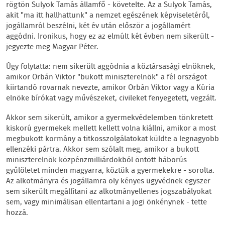
rögtön Sulyok Tamás államfő - követelte. Az a Sulyok Tamás,
akit "ma itt hallhattunk" a nemzet egészének képviseletéről,
jogállamról beszélni, két év után először a jogállamért
aggódni. Ironikus, hogy ez az elmúlt két évben nem sikerült -
jegyezte meg Magyar Péter.
Úgy folytatta: nem sikerült aggódnia a köztársasági elnöknek,
amikor Orbán Viktor "bukott miniszterelnök" a fél országot
kiirtandó rovarnak nevezte, amikor Orbán Viktor vagy a Kúria
elnöke bírókat vagy művészeket, civileket fenyegetett, vegzált.
Akkor sem sikerült, amikor a gyermekvédelemben tönkretett
kiskorú gyermekek mellett kellett volna kiállni, amikor a most
megbukott kormány a titkosszolgálatokat küldte a legnagyobb
ellenzéki pártra. Akkor sem szólalt meg, amikor a bukott
miniszterelnök közpénzmilliárdokból öntött háborús
gyűlöletet minden magyarra, köztük a gyermekekre - sorolta.
Az alkotmányra és jogállamra oly kényes ügyvédnek egyszer
sem sikerült megállítani az alkotmányellenes jogszabályokat
sem, vagy minimálisan ellentartani a jogi önkénynek - tette
hozzá.