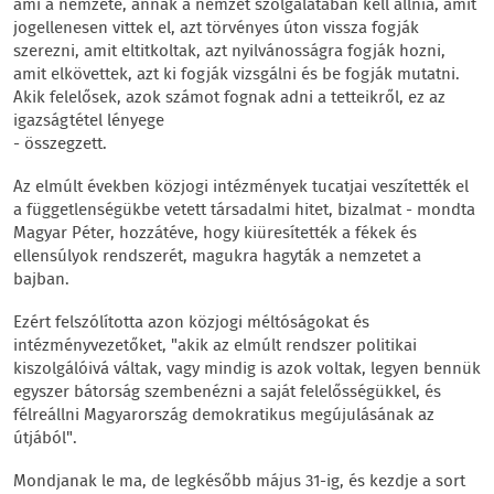
ami a nemzeté, annak a nemzet szolgálatában kell állnia, amit
jogellenesen vittek el, azt törvényes úton vissza fogják
szerezni, amit eltitkoltak, azt nyilvánosságra fogják hozni,
amit elkövettek, azt ki fogják vizsgálni és be fogják mutatni.
Akik felelősek, azok számot fognak adni a tetteikről, ez az
igazságtétel lényege
- összegzett.
Az elmúlt években közjogi intézmények tucatjai veszítették el
a függetlenségükbe vetett társadalmi hitet, bizalmat - mondta
Magyar Péter, hozzátéve, hogy kiüresítették a fékek és
ellensúlyok rendszerét, magukra hagyták a nemzetet a
bajban.
Ezért felszólította azon közjogi méltóságokat és
intézményvezetőket, "akik az elmúlt rendszer politikai
kiszolgálóivá váltak, vagy mindig is azok voltak, legyen bennük
egyszer bátorság szembenézni a saját felelősségükkel, és
félreállni Magyarország demokratikus megújulásának az
útjából".
Mondjanak le ma, de legkésőbb május 31-ig, és kezdje a sort