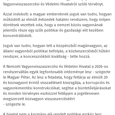
Vagyonvisszaszerzési és Védelmi Hivatalról szóló törvényt.
Azzal indokolt: a magyar embereknek joguk van tudni, hogyan
működött az elmúlt évtizedek hatalmi rendszere, hogy milyen
döntések vezettek oda, hogy a nemzet közös vagyonának
jelentős része egy szűk politikai és gazdasági elit kezében
koncentrálódott.
Joguk van tudni, hogyan lett a közpénzből magánvagyon, az
állami vagyonból politikai befolyás, a közbeszerzésből hűbéri
rendszer, a koncessziókból kiváltság - tette hozzá.
A Nemzeti Vagyonvisszaszerzési és Védelmi Hivatal a 2026-os
rendszerváltás egyik legfontosabb intézménye lesz - szögezte
le Magyar Péter. Az lesz a feladata, hogy feltárja az elmúlt 20
év közvagyont érintő visszaéléseit kivizsgálja, a korrupciós és
vagyonkimentési konstrukciókat, segítse a büntetőeljárásokat
és minden törvényes eszközzel fellépjen a jogellenesen
megszerzett közvagyon visszaszerzéséért
- szögezte le.
A hivatal nem a kormány alá rendelt politikai eszköz lesz,