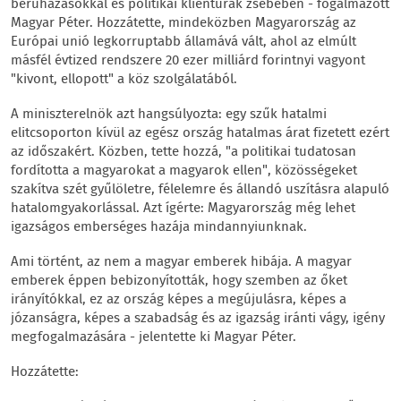
beruházásokkal és politikai klientúrák zsebében - fogalmazott
Magyar Péter. Hozzátette, mindeközben Magyarország az
Európai unió legkorruptabb államává vált, ahol az elmúlt
másfél évtized rendszere 20 ezer milliárd forintnyi vagyont
"kivont, ellopott" a köz szolgálatából.
A miniszterelnök azt hangsúlyozta: egy szűk hatalmi
elitcsoporton kívül az egész ország hatalmas árat fizetett ezért
az időszakért. Közben, tette hozzá, "a politikai tudatosan
fordította a magyarokat a magyarok ellen", közösségeket
szakítva szét gyűlöletre, félelemre és állandó uszításra alapuló
hatalomgyakorlással. Azt ígérte: Magyarország még lehet
igazságos emberséges hazája mindannyiunknak.
Ami történt, az nem a magyar emberek hibája. A magyar
emberek éppen bebizonyították, hogy szemben az őket
irányítókkal, ez az ország képes a megújulásra, képes a
józanságra, képes a szabadság és az igazság iránti vágy, igény
megfogalmazására - jelentette ki Magyar Péter.
Hozzátette: