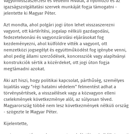
Vagyonvisszaszerzési és Védelmi Hivatal, a nyomozó és az
igazságszolgáltatási szervek munkáját fogja támogatni -
jelentette ki Magyar Péter.
Azt mondta, ahol polgári jogi úton lehet visszaszerezni
vagyont, ott kártérítési, jogalap nélküli gazdagodási,
fedezetelvonási és vagyonzárolási eljárásokat fog
kezdeményezni, ahol külföldre vitték a vagyont, ott
nemzetközi jogsegélyt és együttműködést fog igénybe venni,
ahol pedig állami szerződések, koncessziók vagy alapítványi
konstrukciók sértik a közérdeket, ott jogi úton fogja
megtámadni azokat.
Aki azt hiszi, hogy politikai kapcsolat, párthűség, személyes
lojalitás vagy "régi hatalmi védelem" felmentést adhat a
törvénysértések, a visszaélések vagy a közvagyon elleni
cselekmények következménye alól, az súlyosan téved.
Magyarország többé nem lesz következmények nélküli ország
- szögezte le Magyar Péter.
Kijelentette,