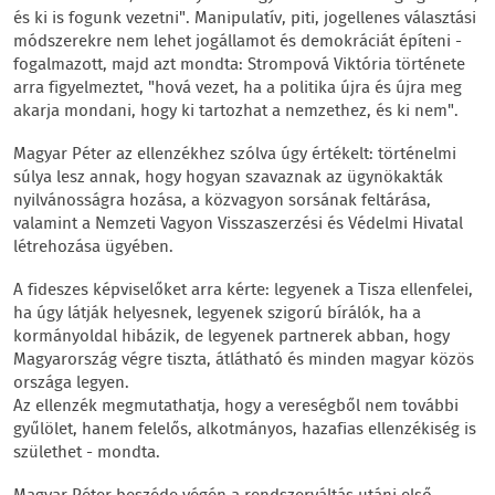
és ki is fogunk vezetni". Manipulatív, piti, jogellenes választási
módszerekre nem lehet jogállamot és demokráciát építeni -
fogalmazott, majd azt mondta: Strompová Viktória története
arra figyelmeztet, "hová vezet, ha a politika újra és újra meg
akarja mondani, hogy ki tartozhat a nemzethez, és ki nem".
Magyar Péter az ellenzékhez szólva úgy értékelt: történelmi
súlya lesz annak, hogy hogyan szavaznak az ügynökakták
nyilvánosságra hozása, a közvagyon sorsának feltárása,
valamint a Nemzeti Vagyon Visszaszerzési és Védelmi Hivatal
létrehozása ügyében.
A fideszes képviselőket arra kérte: legyenek a Tisza ellenfelei,
ha úgy látják helyesnek, legyenek szigorú bírálók, ha a
kormányoldal hibázik, de legyenek partnerek abban, hogy
Magyarország végre tiszta, átlátható és minden magyar közös
országa legyen.
Az ellenzék megmutathatja, hogy a vereségből nem további
gyűlölet, hanem felelős, alkotmányos, hazafias ellenzékiség is
születhet - mondta.