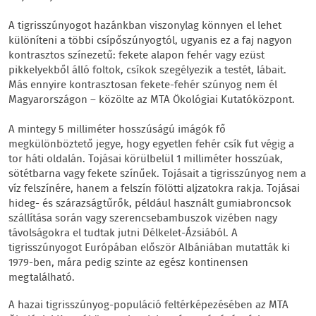
A tigrisszúnyogot hazánkban viszonylag könnyen el lehet
különíteni a többi csípőszúnyogtól, ugyanis ez a faj nagyon
kontrasztos színezetű: fekete alapon fehér vagy ezüst
pikkelyekből álló foltok, csíkok szegélyezik a testét, lábait.
Más ennyire kontrasztosan fekete-fehér szúnyog nem él
Magyarországon – közölte az MTA Ökológiai Kutatóközpont.
A mintegy 5 milliméter hosszúságú imágók fő
megkülönböztető jegye, hogy egyetlen fehér csík fut végig a
tor háti oldalán. Tojásai körülbelül 1 milliméter hosszúak,
sötétbarna vagy fekete színűek. Tojásait a tigrisszúnyog nem a
víz felszínére, hanem a felszín fölötti aljzatokra rakja. Tojásai
hideg- és szárazságtűrők, például használt gumiabroncsok
szállítása során vagy szerencsebambuszok vizében nagy
távolságokra el tudtak jutni Délkelet-Ázsiából. A
tigrisszúnyogot Európában először Albániában mutatták ki
1979-ben, mára pedig szinte az egész kontinensen
megtalálható.
A hazai tigrisszúnyog-populáció feltérképezésében az MTA