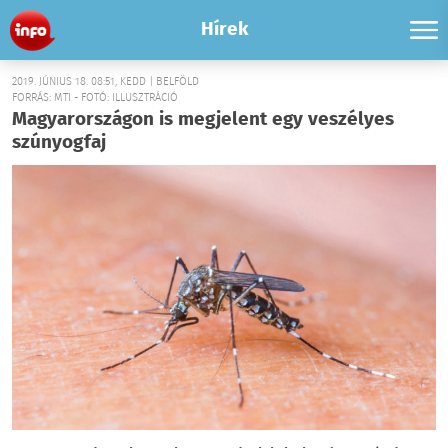
Hírek
2019. JÚNIUS 18. 08:51, KEDD | BELFÖLD
FORRÁS: MTI - FOTÓ: ILLUSZTRÁCIÓ
Magyarországon is megjelent egy veszélyes
szúnyogfaj