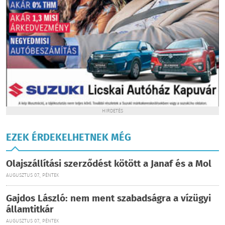
HIRDETÉS
EZEK ÉRDEKELHETNEK MÉG
Olajszállítási szerződést kötött a Janaf és a Mol
AUGUSZTUS 07., PÉNTEK
Gajdos László: nem ment szabadságra a vízügyi
államtitkár
AUGUSZTUS 07., PÉNTEK