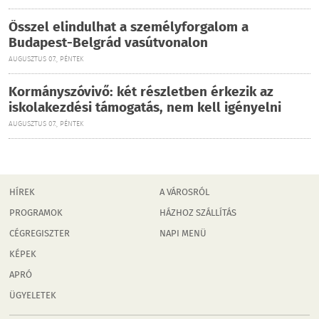
Ősszel elindulhat a személyforgalom a
Budapest-Belgrád vasútvonalon
AUGUSZTUS 07., PÉNTEK
Kormányszóvivő: két részletben érkezik az
iskolakezdési támogatás, nem kell igényelni
AUGUSZTUS 07., PÉNTEK
HÍREK
A VÁROSRÓL
PROGRAMOK
HÁZHOZ SZÁLLÍTÁS
CÉGREGISZTER
NAPI MENÜ
KÉPEK
APRÓ
ÜGYELETEK