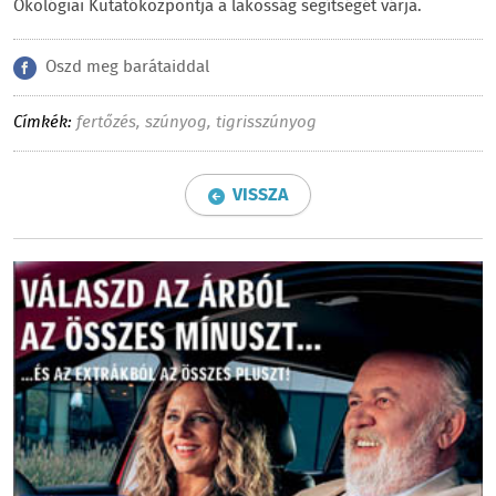
Ökológiai Kutatóközpontja a lakosság segítségét várja.
Oszd meg barátaiddal
Címkék:
fertőzés
,
szúnyog
,
tigrisszúnyog
VISSZA