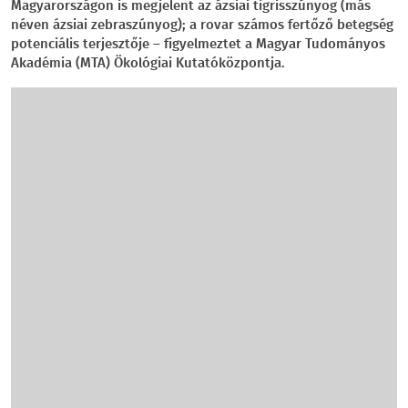
Magyarországon is megjelent az ázsiai tigrisszúnyog (más
néven ázsiai zebraszúnyog); a rovar számos fertőző betegség
potenciális terjesztője – figyelmeztet a Magyar Tudományos
Akadémia (MTA) Ökológiai Kutatóközpontja.