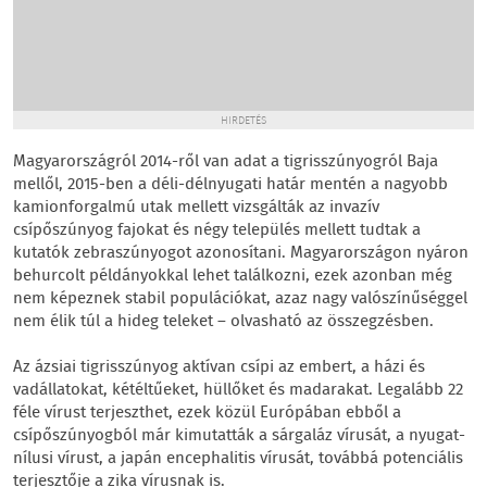
HIRDETÉS
Magyarországról 2014-ről van adat a tigrisszúnyogról Baja
mellől, 2015-ben a déli-délnyugati határ mentén a nagyobb
kamionforgalmú utak mellett vizsgálták az invazív
csípőszúnyog fajokat és négy település mellett tudtak a
kutatók zebraszúnyogot azonosítani. Magyarországon nyáron
behurcolt példányokkal lehet találkozni, ezek azonban még
nem képeznek stabil populációkat, azaz nagy valószínűséggel
nem élik túl a hideg teleket – olvasható az összegzésben.
Az ázsiai tigrisszúnyog aktívan csípi az embert, a házi és
vadállatokat, kétéltűeket, hüllőket és madarakat. Legalább 22
féle vírust terjeszthet, ezek közül Európában ebből a
csípőszúnyogból már kimutatták a sárgaláz vírusát, a nyugat-
nílusi vírust, a japán encephalitis vírusát, továbbá potenciális
terjesztője a zika vírusnak is.