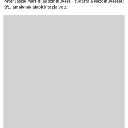
Péter Jászai Mari-díjas színművész - tudatta a Nézőművészeti
Kft., amelynek alapító tagja volt.