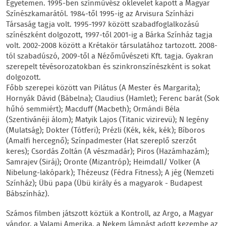
Egyetemen. 1995-ben színművész oklevelet kapott a Magyar
Színészkamarától. 1984-től 1995-ig az Arvisura Színházi
Társaság tagja volt. 1995-1997 között szabadfoglalkozású
színészként dolgozott, 1997-től 2001-ig a Bárka Színház tagja
volt. 2002-2008 között a Krétakör társulatához tartozott. 2008-
tól szabadúszó, 2009-től a Nézőművészeti Kft. tagja. Gyakran
szerepelt tévésorozatokban és szinkronszínészként is sokat
dolgozott.
Főbb szerepei között van Pilátus (A Mester és Margarita);
Hornyák Dávid (Bábelna); Claudius (Hamlet); Ferenc barát (Sok
hűhó semmiért); Macduff (Macbeth); Ormándi Béla
(Szentivánéji álom); Matyik Lajos (Titanic vizirevü); N legény
(Mulatság); Dokter (Tótferi); Prézli (Kék, kék, kék); Bíboros
(Amalfi hercegnő); Színpadmester (Hat szereplő szerzőt
keres); Csordás Zoltán (A vészmadár); Piros (Hazámhazám);
Samrajev (Siráj); Oronte (Mizantróp); Heimdall/ Volker (A
Nibelung-lakópark); Thézeusz (Fédra Fitness); A jég (Nemzeti
Színház); Übü papa (Übü király és a magyarok - Budapest
Bábszínház).
Számos filmben játszott köztük a Kontroll, az Argo, a Magyar
vándor, a Valami Amerika, a Nekem lámpást adott kezembe az