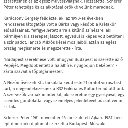
szeretteinek és az egész művészvilágnak. Hozzátette, Scherer
Péter tehetsége és az alkotásai örökké velünk maradnak.
Karácsony Gergely felidézte: aki az 1990-es években
rendszeres látogatója volt a Bárka vagy később a Krétakör
előadásainak, felfigyelhetett arra a kitűnő színészre, aki
bármilyen kis szerepet játszott, egyedül is képes volt betölteni
a színpadot. Jancsó Miklós kései mozijaiból aztán az egész
ország megismerte és megszerette - írta.
"Budapest szerelmese volt, ahogyan Budapest is szerette az ő
Pepéjét. Megdöbbentett a halálhíre, nyugodjon békében" -
zárta szavait a főpolgármester.
A Nézőművészeti Kft. társulata kedd este 21 órától virrasztást
tart, a megemlékezésnek a B32 Galéria és Kultúrtér ad otthont.
A szervezők várnak mindenkit, aki szeretne egy gyertyával, egy
csendes gondolattal vagy személyes jelenlétével búcsút venni
- írták.
Scherer Péter 1961. november 16-án született Ajkán. 1987-ben
építőmérnöki diplomát szerzett a Budapesti Műszaki