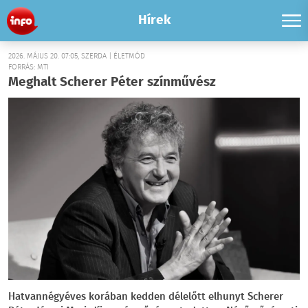
Hírek
2026. MÁJUS 20. 07:05, SZERDA | ÉLETMÓD
FORRÁS: MTI
Meghalt Scherer Péter színművész
Hatvannégyéves korában kedden délelőtt elhunyt Scherer