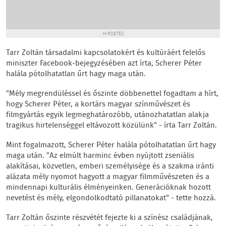
HIRDETÉS
Tarr Zoltán társadalmi kapcsolatokért és kultúráért felelős
miniszter Facebook-bejegyzésében azt írta, Scherer Péter
halála pótolhatatlan űrt hagy maga után.
"Mély megrendüléssel és őszinte döbbenettel fogadtam a hírt,
hogy Scherer Péter, a kortárs magyar színművészet és
filmgyártás egyik legmeghatározóbb, utánozhatatlan alakja
tragikus hirtelenséggel eltávozott közülünk" - írta Tarr Zoltán.
Mint fogalmazott, Scherer Péter halála pótolhatatlan űrt hagy
maga után. "Az elmúlt harminc évben nyújtott zseniális
alakításai, közvetlen, emberi személyisége és a szakma iránti
alázata mély nyomot hagyott a magyar filmművészeten és a
mindennapi kulturális élményeinken. Generációknak hozott
nevetést és mély, elgondolkodtató pillanatokat" - tette hozzá.
Tarr Zoltán őszinte részvétét fejezte ki a színész családjának,