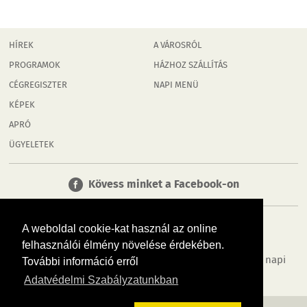
HÍREK
A VÁROSRÓL
PROGRAMOK
HÁZHOZ SZÁLLÍTÁS
CÉGREGISZTER
NAPI MENÜ
KÉPEK
APRÓ
ÜGYELETEK
Kövess minket a Facebook-on
A weboldal cookie-kat használ az online
felhasználói élmény növelése érdekében.
Tudj meg többet városodról! Hírek, programok, képek, napi
További információ erről
menü, cégek…. és minden, ami Rábaköz
Adatvédelmi Szabályzatunkban