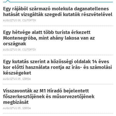
Egy rájából származó molekula daganatellenes
hatását vizsgálták szegedi kutatók részvételével
AUGUSZTUS 06., CSÜTÖRTÖK
Egy hétvége alatt több turista érkezett
Montenegróba, mint ahány lakosa van az
országnak
AUGUSZTUS 06., CSÜTÖRTÖK
Egy kutatás szerint a közösségi oldalak 14 éves
kor előtti használata rontja az írás- és számolási
készségeket
AUGUSZTUS 05., SZERDA
Visszavonták az M1 Híradó bejelentett
főszerkesztőjének és műsorvezetőjének
megbízását
AUGUSZTUS 05., SZERDA