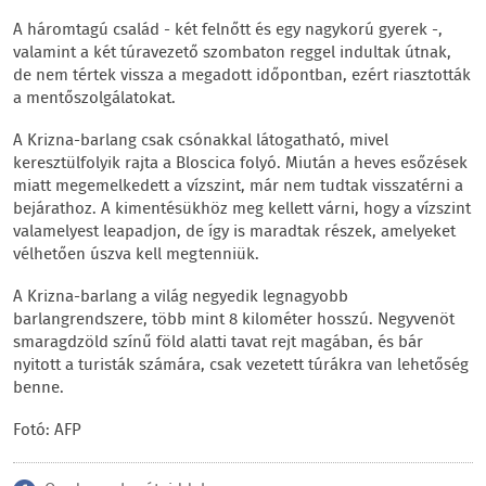
A háromtagú család - két felnőtt és egy nagykorú gyerek -,
valamint a két túravezető szombaton reggel indultak útnak,
de nem tértek vissza a megadott időpontban, ezért riasztották
a mentőszolgálatokat.
A Krizna-barlang csak csónakkal látogatható, mivel
keresztülfolyik rajta a Bloscica folyó. Miután a heves esőzések
miatt megemelkedett a vízszint, már nem tudtak visszatérni a
bejárathoz. A kimentésükhöz meg kellett várni, hogy a vízszint
valamelyest leapadjon, de így is maradtak részek, amelyeket
vélhetően úszva kell megtenniük.
A Krizna-barlang a világ negyedik legnagyobb
barlangrendszere, több mint 8 kilométer hosszú. Negyvenöt
smaragdzöld színű föld alatti tavat rejt magában, és bár
nyitott a turisták számára, csak vezetett túrákra van lehetőség
benne.
Fotó: AFP