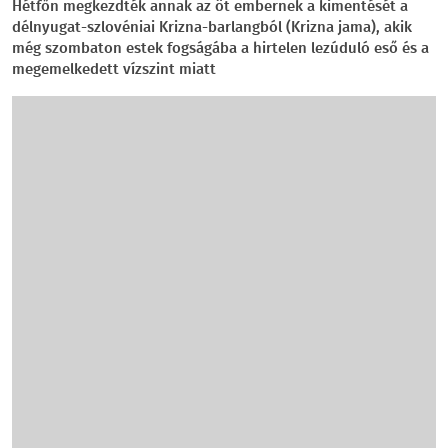
Hétfőn megkezdték annak az öt embernek a kimentését a
délnyugat-szlovéniai Krizna-barlangból (Krizna jama), akik
még szombaton estek fogságába a hirtelen lezúduló eső és a
megemelkedett vízszint miatt