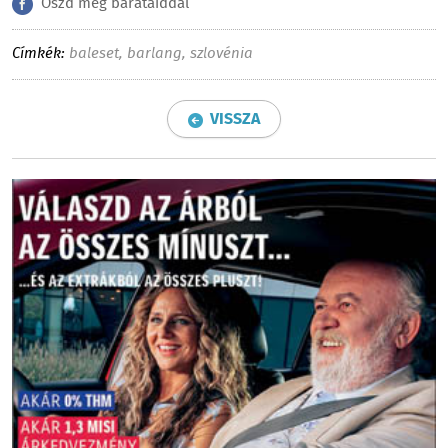
Oszd meg barátaiddal
Címkék:
baleset
,
barlang
,
szlovénia
VISSZA