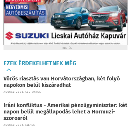
HIRDETÉS
EZEK ÉRDEKELHETNEK MÉG
Vörös riasztás van Horvátországban, két folyó
napokon belül kiszáradhat
AUGUSZTUS 06., CSÜTÖRTÖK
Iráni konfliktus - Amerikai pénzügyminiszter: két
napon belül megállapodás lehet a Hormuzi-
szorosról
AUGUSZTUS 05., SZERDA