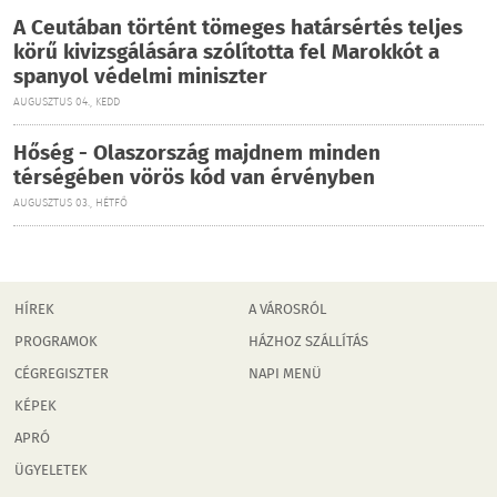
A Ceutában történt tömeges határsértés teljes
körű kivizsgálására szólította fel Marokkót a
spanyol védelmi miniszter
AUGUSZTUS 04., KEDD
Hőség - Olaszország majdnem minden
térségében vörös kód van érvényben
AUGUSZTUS 03., HÉTFŐ
HÍREK
A VÁROSRÓL
PROGRAMOK
HÁZHOZ SZÁLLÍTÁS
CÉGREGISZTER
NAPI MENÜ
KÉPEK
APRÓ
ÜGYELETEK