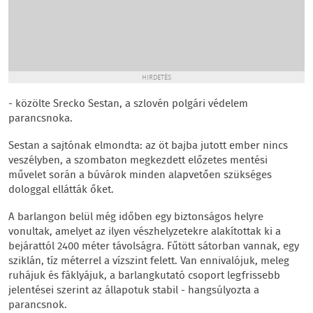
HIRDETÉS
- közölte Srecko Sestan, a szlovén polgári védelem
parancsnoka.
Sestan a sajtónak elmondta: az öt bajba jutott ember nincs
veszélyben, a szombaton megkezdett előzetes mentési
művelet során a búvárok minden alapvetően szükséges
dologgal ellátták őket.
A barlangon belül még időben egy biztonságos helyre
vonultak, amelyet az ilyen vészhelyzetekre alakítottak ki a
bejárattól 2400 méter távolságra. Fűtött sátorban vannak, egy
sziklán, tíz méterrel a vízszint felett. Van ennivalójuk, meleg
ruhájuk és fáklyájuk, a barlangkutató csoport legfrissebb
jelentései szerint az állapotuk stabil - hangsúlyozta a
parancsnok.