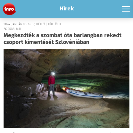
Hírek
2024. JANUÁR 08. 16:57, HÉTFŐ | KÜLFÖLD
FORRÁS: MTI
Megkezdték a szombat óta barlangban rekedt
csoport kimentését Szlovéniában