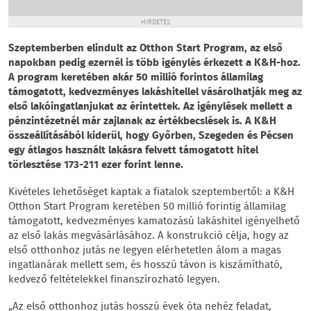
HIRDETÉS
Szeptemberben elindult az Otthon Start Program, az első
napokban pedig ezernél is több igénylés érkezett a K&H-hoz.
A program keretében akár 50 millió forintos államilag
támogatott, kedvezményes lakáshitellel vásárolhatják meg az
első lakóingatlanjukat az érintettek. Az igénylések mellett a
pénzintézetnél már zajlanak az értékbecslések is. A K&H
összeállításából kiderül, hogy Győrben, Szegeden és Pécsen
egy átlagos használt lakásra felvett támogatott hitel
törlesztése 173-211 ezer forint lenne.
Kivételes lehetőséget kaptak a fiatalok szeptembertől: a K&H
Otthon Start Program keretében 50 millió forintig államilag
támogatott, kedvezményes kamatozású lakáshitel igényelhető
az első lakás megvásárlásához. A konstrukció célja, hogy az
első otthonhoz jutás ne legyen elérhetetlen álom a magas
ingatlanárak mellett sem, és hosszú távon is kiszámítható,
kedvező feltételekkel finanszírozható legyen.
„Az első otthonhoz jutás hosszú évek óta nehéz feladat,