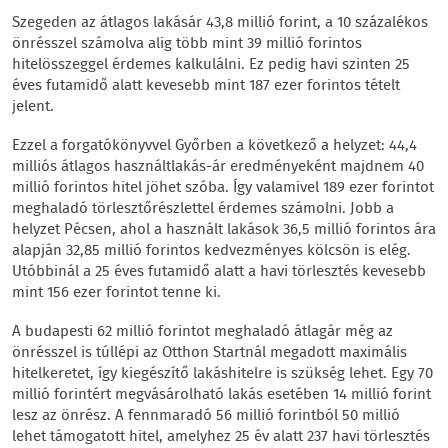
Szegeden az átlagos lakásár 43,8 millió forint, a 10 százalékos
önrésszel számolva alig több mint 39 millió forintos
hitelösszeggel érdemes kalkulálni. Ez pedig havi szinten 25
éves futamidő alatt kevesebb mint 187 ezer forintos tételt
jelent.
Ezzel a forgatókönyvvel Győrben a következő a helyzet: 44,4
milliós átlagos használtlakás-ár eredményeként majdnem 40
millió forintos hitel jöhet szóba. Így valamivel 189 ezer forintot
meghaladó törlesztőrészlettel érdemes számolni. Jobb a
helyzet Pécsen, ahol a használt lakások 36,5 millió forintos ára
alapján 32,85 millió forintos kedvezményes kölcsön is elég.
Utóbbinál a 25 éves futamidő alatt a havi törlesztés kevesebb
mint 156 ezer forintot tenne ki.
A budapesti 62 millió forintot meghaladó átlagár még az
önrésszel is túllépi az Otthon Startnál megadott maximális
hitelkeretet, így kiegészítő lakáshitelre is szükség lehet. Egy 70
millió forintért megvásárolható lakás esetében 14 millió forint
lesz az önrész. A fennmaradó 56 millió forintból 50 millió
lehet támogatott hitel, amelyhez 25 év alatt 237 havi törlesztés