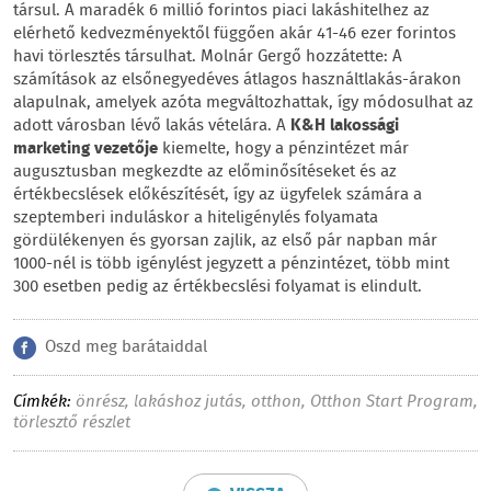
társul. A maradék 6 millió forintos piaci lakáshitelhez az
elérhető kedvezményektől függően akár 41-46 ezer forintos
havi törlesztés társulhat. Molnár Gergő hozzátette: A
számítások az elsőnegyedéves átlagos használtlakás-árakon
alapulnak, amelyek azóta megváltozhattak, így módosulhat az
adott városban lévő lakás vételára. A
K&H lakossági
marketing vezetője
kiemelte, hogy a pénzintézet már
augusztusban megkezdte az előminősítéseket és az
értékbecslések előkészítését, így az ügyfelek számára a
szeptemberi induláskor a hiteligénylés folyamata
gördülékenyen és gyorsan zajlik, az első pár napban már
1000-nél is több igénylést jegyzett a pénzintézet, több mint
300 esetben pedig az értékbecslési folyamat is elindult.
Oszd meg barátaiddal
Címkék:
önrész
,
lakáshoz jutás
,
otthon
,
Otthon Start Program
,
törlesztő részlet