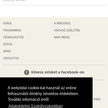
JÚNIUS 20., SZOMBAT
HÍREK
A VÁROSRÓL
PROGRAMOK
HÁZHOZ SZÁLLÍTÁS
CÉGREGISZTER
NAPI MENÜ
KÉPEK
APRÓ
ÜGYELETEK
Kövess minket a Facebook-on
A weboldal cookie-kat használ az online
felhasználói élmény növelése érdekében.
Tudj meg többet városodról! Hírek, programok, képek, napi
További információ erről
menü, cégek…. és minden, ami Rábaköz
Adatvédelmi Szabályzatunkban