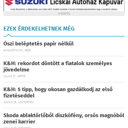
HIRDETÉS
EZEK ÉRDEKELHETNEK MÉG
Őszi beléptetés papír nélkül
AUGUSZTUS 04., KEDD
K&H: rekordot döntött a fiatalok személyes
jövedelme
JÚLIUS 27., HÉTFŐ
K&H: 5 tipp, hogy okosan gazdálkodj az első
fizetéseddel
JÚNIUS 25., CSÜTÖRTÖK
Skoda ablaktörlőből diszkófény, orsós magnóból
zenei karrier