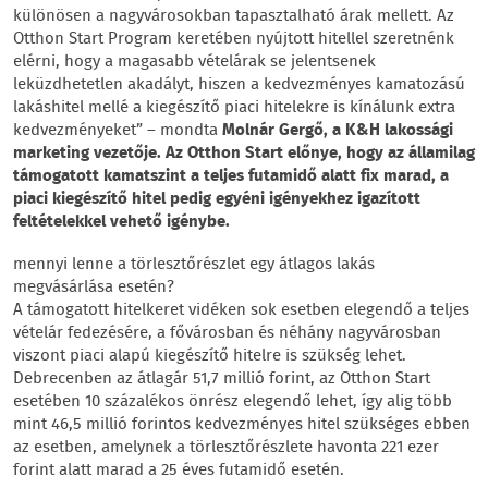
különösen a nagyvárosokban tapasztalható árak mellett. Az
Otthon Start Program keretében nyújtott hitellel szeretnénk
elérni, hogy a magasabb vételárak se jelentsenek
leküzdhetetlen akadályt, hiszen a kedvezményes kamatozású
lakáshitel mellé a kiegészítő piaci hitelekre is kínálunk extra
kedvezményeket” – mondta
Molnár Gergő, a K&H lakossági
marketing vezetője. Az Otthon Start előnye, hogy az államilag
támogatott kamatszint a teljes futamidő alatt fix marad, a
piaci kiegészítő hitel pedig egyéni igényekhez igazított
feltételekkel vehető igénybe.
mennyi lenne a törlesztőrészlet egy átlagos lakás
megvásárlása esetén?
A támogatott hitelkeret vidéken sok esetben elegendő a teljes
vételár fedezésére, a fővárosban és néhány nagyvárosban
viszont piaci alapú kiegészítő hitelre is szükség lehet.
Debrecenben az átlagár 51,7 millió forint, az Otthon Start
esetében 10 százalékos önrész elegendő lehet, így alig több
mint 46,5 millió forintos kedvezményes hitel szükséges ebben
az esetben, amelynek a törlesztőrészlete havonta 221 ezer
forint alatt marad a 25 éves futamidő esetén.