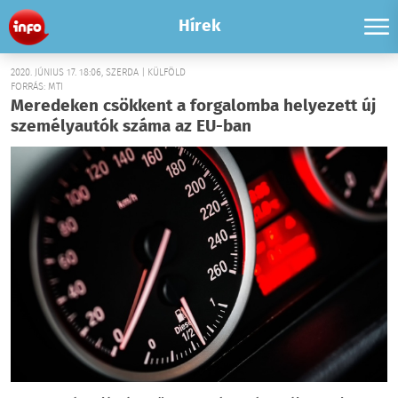
Hírek
2020. JÚNIUS 17. 18:06, SZERDA | KÜLFÖLD
FORRÁS: MTI
Meredeken csökkent a forgalomba helyezett új
személyautók száma az EU-ban