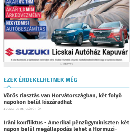
HIRDETÉS
EZEK ÉRDEKELHETNEK MÉG
Vörös riasztás van Horvátországban, két folyó
napokon belül kiszáradhat
AUGUSZTUS 06., CSÜTÖRTÖK
Iráni konfliktus - Amerikai pénzügyminiszter: két
napon belül megállapodás lehet a Hormuzi-