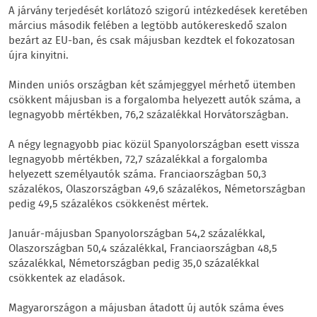
A járvány terjedését korlátozó szigorú intézkedések keretében
március második felében a legtöbb autókereskedő szalon
bezárt az EU-ban, és csak májusban kezdtek el fokozatosan
újra kinyitni.
Minden uniós országban két számjeggyel mérhető ütemben
csökkent májusban is a forgalomba helyezett autók száma, a
legnagyobb mértékben, 76,2 százalékkal Horvátországban.
A négy legnagyobb piac közül Spanyolországban esett vissza
legnagyobb mértékben, 72,7 százalékkal a forgalomba
helyezett személyautók száma. Franciaországban 50,3
százalékos, Olaszországban 49,6 százalékos, Németországban
pedig 49,5 százalékos csökkenést mértek.
Január-májusban Spanyolországban 54,2 százalékkal,
Olaszországban 50,4 százalékkal, Franciaországban 48,5
százalékkal, Németországban pedig 35,0 százalékkal
csökkentek az eladások.
Magyarországon a májusban átadott új autók száma éves