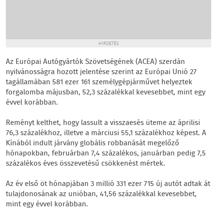
HIRDETÉS
Az Európai Autógyártók Szövetségének (ACEA) szerdán
nyilvánosságra hozott jelentése szerint az Európai Unió 27
tagállamában 581 ezer 161 személygépjárművet helyeztek
forgalomba májusban, 52,3 százalékkal kevesebbet, mint egy
évvel korábban.
Reményt kelthet, hogy lassult a visszaesés üteme az áprilisi
76,3 százalékhoz, illetve a márciusi 55,1 százalékhoz képest. A
Kínából indult járvány globális robbanását megelőző
hónapokban, februárban 7,4 százalékos, januárban pedig 7,5
százalékos éves összevetésű csökkenést mértek.
Az év első öt hónapjában 3 millió 331 ezer 715 új autót adtak át
tulajdonosának az unióban, 41,56 százalékkal kevesebbet,
mint egy évvel korábban.