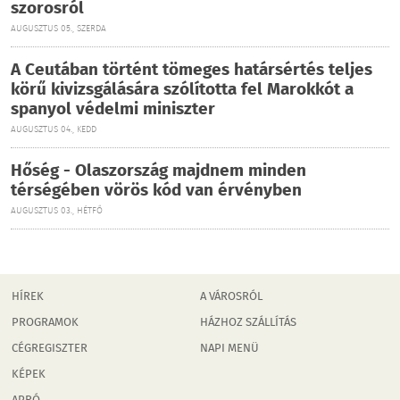
szorosról
AUGUSZTUS 05., SZERDA
A Ceutában történt tömeges határsértés teljes
körű kivizsgálására szólította fel Marokkót a
spanyol védelmi miniszter
AUGUSZTUS 04., KEDD
Hőség - Olaszország majdnem minden
térségében vörös kód van érvényben
AUGUSZTUS 03., HÉTFŐ
HÍREK
A VÁROSRÓL
PROGRAMOK
HÁZHOZ SZÁLLÍTÁS
CÉGREGISZTER
NAPI MENÜ
KÉPEK