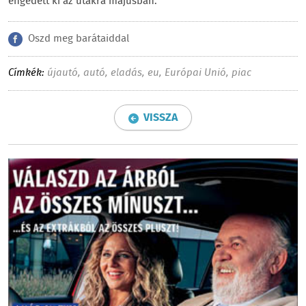
engedett ki az utakra májusban.
Oszd meg barátaiddal
Címkék:
újautó
,
autó
,
eladás
,
eu
,
Európai Unió
,
piac
VISSZA