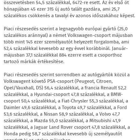
összevetésben 54,5 százalékkal, 6472-re esett. Az év első öt
hónapjában 45 ezer 315 új autó talált gazdára, ami 25,7
százalékos csökkenés a tavalyi év azonos időszakához képest.
Piaci részesedés szerint a legnagyobb európai gyártó (25,0
százalékos aránnyal) a német Volkswagen-csoport májusban
több mint 145 ezer személyautót helyezett forgalomba, ami
52,4 százalékkal kevesebb az egy évvel korábbinál. Január-
májusban 37,1 százalékkal 884 ezerre esett a csoporthoz
tartozó márkák értékesítése.
Piaci részesedés szerint sorrendben az autógyártók közül a
Volkswagent követő PSA-csoport (Peugeot, Citroen,
Opel/Vauxhall, DS) 56,4 százalékkal, a francia Renault 52,2
százalékkal, a Hyundai-csoport 47,8 százalékkal, a BMW-
csoport 50,4 százalékkal, a Fiat-Chrysler 55,3 százalékkal, a
Daimler 49,6 százalékkal, a Toyota 49,7 százalékkal, a Ford
53,6 százalékkal, a Nissan 58,9 százalékkal, a Volvo 47,7
százalékkal, a Mazda 55,0 százalékkal, a Mitsubishi 41,9
százalékkal, a Jaguar Land Rover csoport 47,8 százalékkal, a
Honda pedig 58,7 százalékkal kevesebb új személyautót