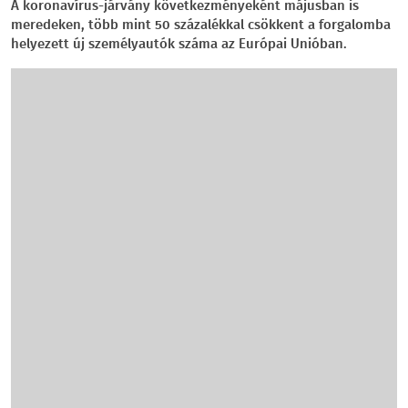
A koronavírus-járvány következményeként májusban is
meredeken, több mint 50 százalékkal csökkent a forgalomba
helyezett új személyautók száma az Európai Unióban.