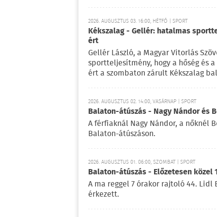
2026. AUGUSZTUS 03. 16:00, HÉTFŐ | SPORT
Kékszalag - Gellér: hatalmas sportt
ért
Gellér László, a Magyar Vitorlás Szö
sportteljesítmény, hogy a hőség és 
ért a szombaton zárult Kékszalag ba
2026. AUGUSZTUS 02. 14:00, VASÁRNAP | SPORT
Balaton-átúszás - Nagy Nándor és Bé
A férfiaknál Nagy Nándor, a nőknél B
Balaton-átúszáson.
2026. AUGUSZTUS 01. 06:00, SZOMBAT | SPORT
Balaton-átúszás - Előzetesen közel 
A ma reggel 7 órakor rajtoló 44. Lid
érkezett.