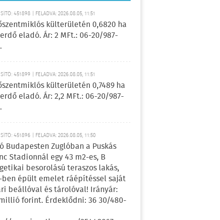
ÍTÓ: 451898 | FELADVA: 2026.08.05, 11:51
őszentmiklós külterületén 0,6820 ha
erdő eladó. Ár: 2 MFt.: 06-20/987-
.
ÍTÓ: 451899 | FELADVA: 2026.08.05, 11:51
őszentmiklós külterületén 0,7489 ha
erdő eladó. Ár: 2,2 MFt.: 06-20/987-
.
ÍTÓ: 451896 | FELADVA: 2026.08.05, 11:50
ó Budapesten Zuglóban a Puskás
nc Stadionnál egy 43 m2-es, B
getikai besorolású teraszos lakás,
-ben épült emelet ráépítéssel saját
ri beállóval és tárolóval! Irányár:
 millió forint. Érdeklődni: 36 30/480-