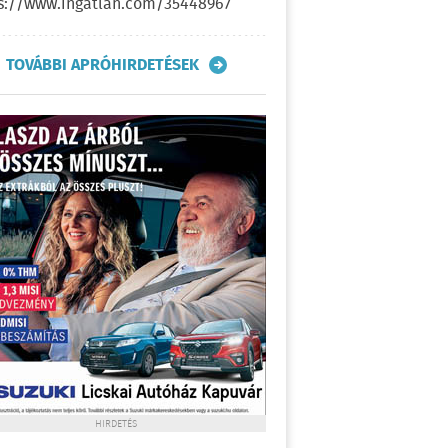
s://www.ingatlan.com/35448967
TOVÁBBI APRÓHIRDETÉSEK
HIRDETÉS