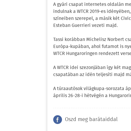
A gyári csapat internetes oldalán m
indulnak a WTCR 2019-es idényében, 
színeiben szerepel, a másik két Civi
Esteban Guerrieri vezeti majd.
Tassi korábban Michelisz Norbert cs
Európa-kupában, ahol futamot is nyer
WTCR Hungaroringen rendezett vers
A WTCR idei szezonjában így két magy
csapatában az idén teljesíti majd m
A túraautósok világkupa-sorozata áp
április 26-28-i hétvégén a Hungaror
Oszd meg barátaiddal