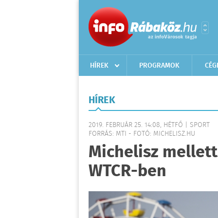
HÍREK
PROGRAMOK
CÉG
HÍREK
2019. FEBRUÁR 25. 14:08, HÉTFŐ | SPORT
FORRÁS: MTI - FOTÓ: MICHELISZ.HU
Michelisz mellett 
WTCR-ben