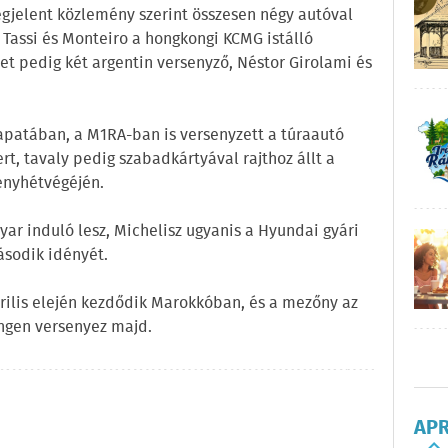
egjelent közlemény szerint összesen négy autóval
Tassi és Monteiro a hongkongi KCMG istálló
cet pedig két argentin versenyző, Néstor Girolami és
apatában, a M1RA-ban is versenyzett a túraautó
t, tavaly pedig szabadkártyával rajthoz állt a
enyhétvégéjén.
ar induló lesz, Michelisz ugyanis a Hyundai gyári
ásodik idényét.
rilis elején kezdődik Marokkóban, és a mezőny az
ingen versenyez majd.
AP