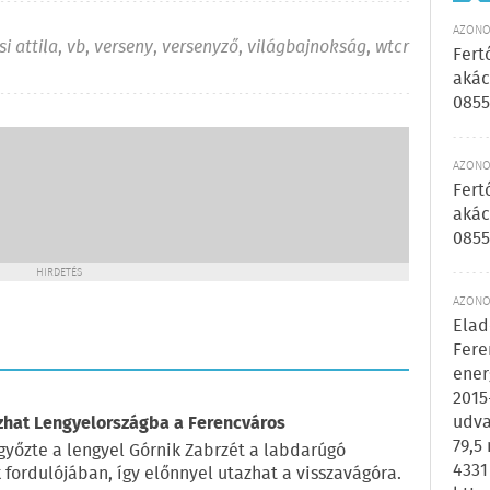
AZONOS
si attila
,
vb
,
verseny
,
versenyző
,
világbajnokság
,
wtcr
Fert
akác
0855
AZONOS
Fert
akác
0855
HIRDETÉS
AZONOS
Elad
Fere
ener
2015
udva
azhat Lengyelországba a Ferencváros
79,5
győzte a lengyel Górnik Zabrzét a labdarúgó
4331
fordulójában, így előnnyel utazhat a visszavágóra.