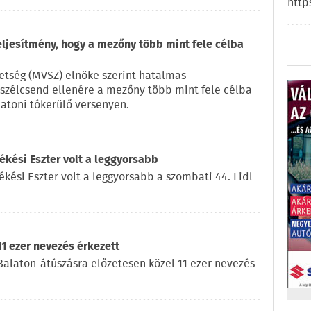
http
eljesítmény, hogy a mezőny több mint fele célba
vetség (MVSZ) elnöke szerint hatalmas
a szélcsend ellenére a mezőny több mint fele célba
latoni tókerülő versenyen.
kési Eszter volt a leggyorsabb
ékési Eszter volt a leggyorsabb a szombati 44. Lidl
11 ezer nevezés érkezett
l Balaton-átúszásra előzetesen közel 11 ezer nevezés