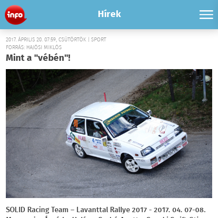
Hírek
2017. ÁPRILIS 20. 07:59, CSÜTÖRTÖK | SPORT
FORRÁS: HAJÓSI MIKLÓS
Mint a "vébén"!
SOLID Racing Team – Lavanttal Rallye 2017 - 2017. 04. 07-08.