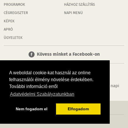
PROGRAMOK
HÁZHOZ SZÁLLÍTÁS
CÉGREGISZTER
NAPI MENÜ
KÉPEK
APRÓ
ÜGYELETEK
Kövess minket a Facebook-on
A weboldal cookie-kat használ az online
felhasználói élmény növelése érdekében.
Tudj meg többet városodról! Hírek, programok, képek, napi
További információ erről
menü, cégek…. és minden, ami Rábaköz
Adatvédelmi Szabályzatunkban
MÉDIAAJÁNLÓ
ADATVÉDELEM
IMPRESSZUM
RÓLUNK
ÁSZF
Nem fogadom el
Elfogadom
Copyright InfoVárosok. Minden jog fenntartva. | Web design & arculat by
Voov