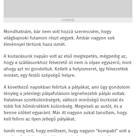
HIRDETÉS
Mondhatnám, bár nem volt hozzá szerencsém, hogy
világbajnoki futamon részt vegyek. Ámbár nagyon sok
élménnyel tértünk haza ismét.
A kiutazásunk napján volt az első meglepetés, mégpedig az,
hogy a szállásunkhoz felvezető út nem is olyan egyszerű, mint
ahogy azt mi gondoltuk. Kellett a helyismeret, így felvezettek
minket, egy festői szépségű helyre.
A következő napokban felírtuk a pályákat, ami úgy gondolom
tényleg a jelenlegi pályafutásom legnehezebb pályái voltak.
Hatalmas szintkülönbségek, változó minőségű burkolat és
több fok hőmérsékleti különbség. Megviseli az autót, és a
benne ülőket egyaránt. Már itt nagyon sokat tanultam, hogy
kell felírni az ilyen jellegű pályákat.
Ismét meg kell, hogy említsem, hogy nagyon "kompakt" volt a