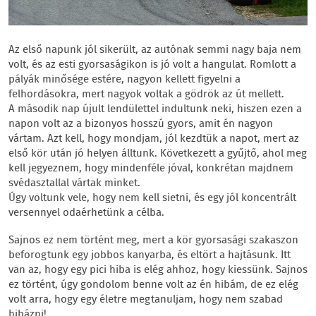
Az első napunk jól sikerült, az autónak semmi nagy baja nem
volt, és az esti gyorsaságikon is jó volt a hangulat. Romlott a
pályák minősége estére, nagyon kellett figyelni a
felhordásokra, mert nagyok voltak a gödrök az út mellett.
A második nap újult lendülettel indultunk neki, hiszen ezen a
napon volt az a bizonyos hosszú gyors, amit én nagyon
vártam. Azt kell, hogy mondjam, jól kezdtük a napot, mert az
első kör után jó helyen álltunk. Következett a gyűjtő, ahol meg
kell jegyeznem, hogy mindenféle jóval, konkrétan majdnem
svédasztallal vártak minket.
Úgy voltunk vele, hogy nem kell sietni, és egy jól koncentrált
versennyel odaérhetünk a célba.
Sajnos ez nem történt meg, mert a kör gyorsasági szakaszon
beforogtunk egy jobbos kanyarba, és eltört a hajtásunk. Itt
van az, hogy egy pici hiba is elég ahhoz, hogy kiessünk. Sajnos
ez történt, úgy gondolom benne volt az én hibám, de ez elég
volt arra, hogy egy életre megtanuljam, hogy nem szabad
hibázni!