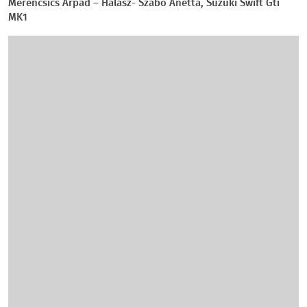
Merencsics Árpád – Halász- Szabó Anetta, Suzuki Swift Gti
MK1