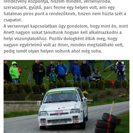
rendezvény központja, hiszem minden, versenyiroda,
szervizpark, gyűjtő, parc ferme egy helyen volt, ami egy
hatalmas piros pont a rendezőknek, hiszen nem húzta szét a
csapatot.
A versennyel kapcsolatban úgy gondolom, hogy mint én, mint
Anett nagyon sokat tanultunk hogyan kell alkalmazkodni a
helyi viszonylatokhoz. Pozitív dologként éltük meg, hogy
nagyon egyértelmű volt az itiner, minden megtalálható volt,
pedig ismét olyan helyen voltunk ahol még soha.