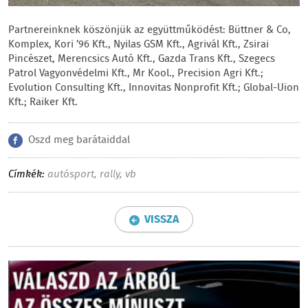
Partnereinknek köszönjük az együttműködést: Büttner & Co,
Komplex, Kori ’96 Kft., Nyilas GSM Kft., Agrivál Kft., Zsirai
Pincészet, Merencsics Autó Kft., Gazda Trans Kft., Szegecs
Patrol Vagyonvédelmi Kft., Mr Kool., Precision Agri Kft.;
Evolution Consulting Kft., Innovitas Nonprofit Kft.; Global-Uion
Kft.; Raiker Kft.
Oszd meg barátaiddal
Címkék:
autósport
,
rally
,
vb
VISSZA