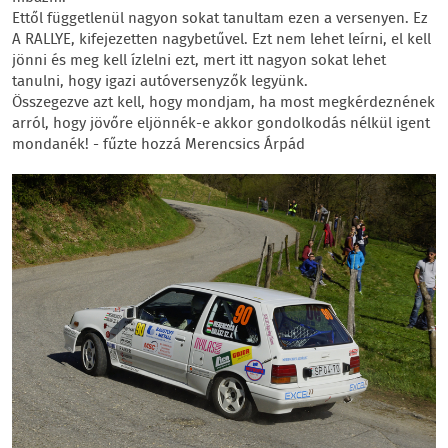
Ettől függetlenül nagyon sokat tanultam ezen a versenyen. Ez
A RALLYE, kifejezetten nagybetűvel. Ezt nem lehet leírni, el kell
jönni és meg kell ízlelni ezt, mert itt nagyon sokat lehet
tanulni, hogy igazi autóversenyzők legyünk.
Összegezve azt kell, hogy mondjam, ha most megkérdeznének
arról, hogy jövőre eljönnék-e akkor gondolkodás nélkül igent
mondanék! - fűzte hozzá Merencsics Árpád