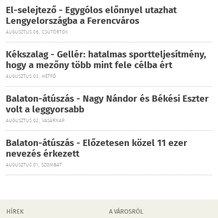
El-selejtező - Egygólos előnnyel utazhat
Lengyelországba a Ferencváros
AUGUSZTUS 06., CSÜTÖRTÖK
Kékszalag - Gellér: hatalmas sportteljesítmény,
hogy a mezőny több mint fele célba ért
AUGUSZTUS 03., HÉTFŐ
Balaton-átúszás - Nagy Nándor és Békési Eszter
volt a leggyorsabb
AUGUSZTUS 02., VASÁRNAP
Balaton-átúszás - Előzetesen közel 11 ezer
nevezés érkezett
AUGUSZTUS 01., SZOMBAT
HÍREK
A VÁROSRÓL