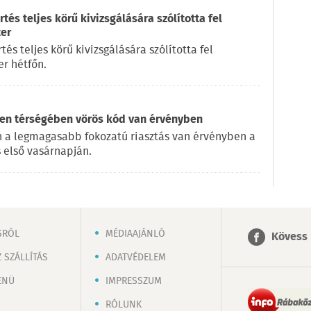
és teljes körű kivizsgálására szólította fel
ter
s teljes körű kivizsgálására szólította fel
r hétfőn.
en térségében vörös kód van érvényben
 a legmagasabb fokozatú riasztás van érvényben a
 első vasárnapján.
SRÓL
MÉDIAAJÁNLÓ
Kövess 
 SZÁLLÍTÁS
ADATVÉDELEM
ENÜ
IMPRESSZUM
RÓLUNK