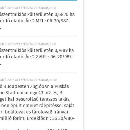
ÍTÓ: 451898 | FELADVA: 2026.08.05, 11:51
őszentmiklós külterületén 0,6820 ha
erdő eladó. Ár: 2 MFt.: 06-20/987-
.
ÍTÓ: 451899 | FELADVA: 2026.08.05, 11:51
őszentmiklós külterületén 0,7489 ha
erdő eladó. Ár: 2,2 MFt.: 06-20/987-
.
ÍTÓ: 451896 | FELADVA: 2026.08.05, 11:50
ó Budapesten Zuglóban a Puskás
nc Stadionnál egy 43 m2-es, B
getikai besorolású teraszos lakás,
-ben épült emelet ráépítéssel saját
ri beállóval és tárolóval! Irányár:
 millió forint. Érdeklődni: 36 30/480-