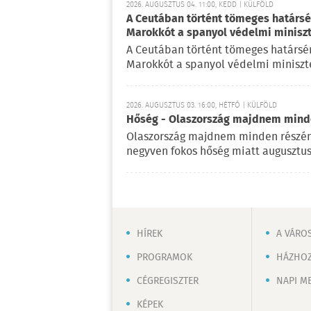
2026. AUGUSZTUS 04. 11:00, KEDD | KÜLFÖLD
A Ceutában történt tömeges határsért
Marokkót a spanyol védelmi minisz
A Ceutában történt tömeges határsérté
Marokkót a spanyol védelmi miniszte
2026. AUGUSZTUS 03. 16:00, HÉTFŐ | KÜLFÖLD
Hőség - Olaszország majdnem mind
Olaszország majdnem minden részén
negyven fokos hőség miatt augusztus
HÍREK
A VÁRO
PROGRAMOK
HÁZHOZ
CÉGREGISZTER
NAPI M
KÉPEK