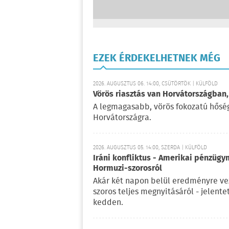
EZEK ÉRDEKELHETNEK MÉG
2026. AUGUSZTUS 06. 14:00, CSÜTÖRTÖK | KÜLFÖLD
Vörös riasztás van Horvátországban,
A legmagasabb, vörös fokozatú hőségr
Horvátországra.
2026. AUGUSZTUS 05. 14:00, SZERDA | KÜLFÖLD
Iráni konfliktus - Amerikai pénzügy
Hormuzi-szorosról
Akár két napon belül eredményre vez
szoros teljes megnyitásáról - jelent
kedden.