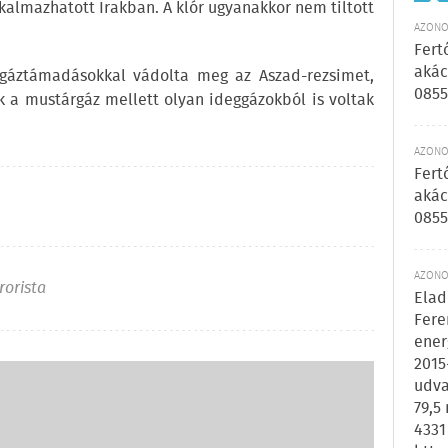
kalmazhatott Irakban. A klór ugyanakkor nem tiltott
AZONOS
Fert
akác
rgáztámadásokkal vádolta meg az Aszad-rezsimet,
0855
k a mustárgáz mellett olyan ideggázokból is voltak
AZONOS
Fert
akác
0855
AZONOS
rorista
Elad
Fere
ener
2015
udva
79,5
4331