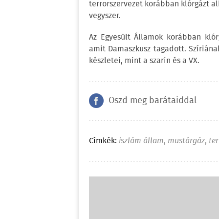
terrorszervezet korábban klórgázt al
vegyszer.
Az Egyesült Államok korábban kló
amit Damaszkusz tagadott. Szíriána
készletei, mint a szarin és a VX.
Oszd meg barátaiddal
Címkék:
iszlám állam
,
mustárgáz
,
ter