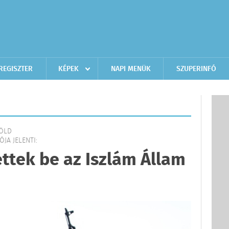
REGISZTER
KÉPEK
NAPI MENÜK
SZUPERINFÓ
FÖLD
JA JELENTI:
ttek be az Iszlám Állam