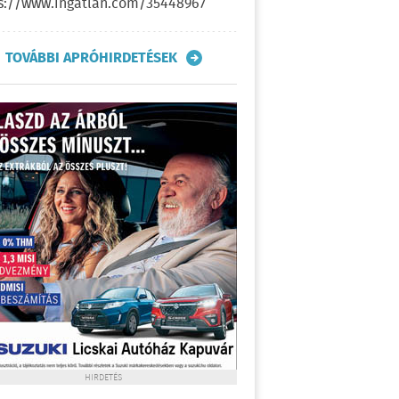
s://www.ingatlan.com/35448967
TOVÁBBI APRÓHIRDETÉSEK
HIRDETÉS