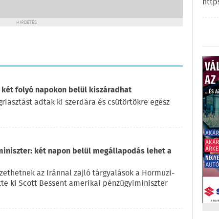
http
HIRDETÉS
 két folyó napokon belül kiszáradhat
iasztást adtak ki szerdára és csütörtökre egész
miniszter: két napon belül megállapodás lehet a
ethetnek az Iránnal zajló tárgyalások a Hormuzi-
ette ki Scott Bessent amerikai pénzügyiminiszter