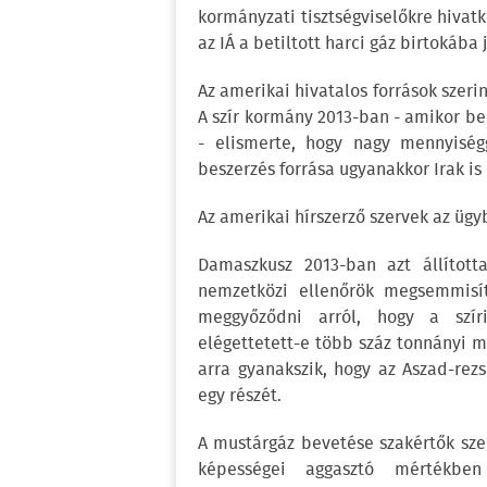
kormányzati tisztségviselőkre hivatk
az IÁ a betiltott harci gáz birtokába 
Az amerikai hivatalos források szeri
A szír kormány 2013-ban - amikor b
- elismerte, hogy nagy mennyiség
beszerzés forrása ugyanakkor Irak is 
Az amerikai hírszerző szervek az ügy
Damaszkusz 2013-ban azt állította
nemzetközi ellenőrök megsemmisít
meggyőződni arról, hogy a szí
elégettetett-e több száz tonnányi mu
arra gyanakszik, hogy az Aszad-rez
egy részét.
A mustárgáz bevetése szakértők szer
képességei aggasztó mértékben