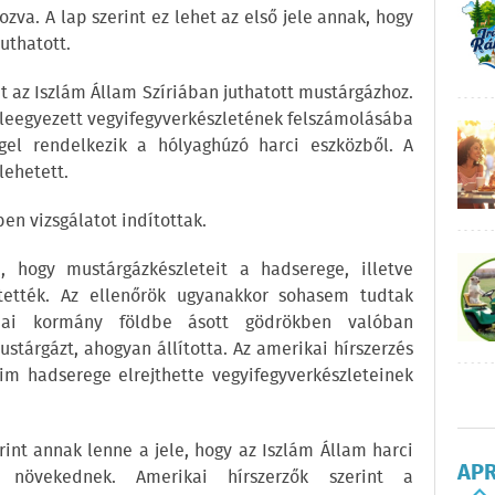
ozva. A lap szerint ez lehet az első jele annak, hogy
juthatott.
nt az Iszlám Állam Szíriában juthatott mustárgázhoz.
eleegyezett vegyifegyverkészletének felszámolásába
gel rendelkezik a hólyaghúzó harci eszközből. A
lehetett.
ben vizsgálatot indítottak.
, hogy mustárgázkészleteit a hadserege, illetve
ették. Az ellenőrök ugyanakkor sohasem tudtak
riai kormány földbe ásott gödrökben valóban
stárgázt, ahogyan állította. Az amerikai hírszerzés
sim hadserege elrejthette vegyifegyverkészleteinek
int annak lenne a jele, hogy az Iszlám Állam harci
AP
 növekednek. Amerikai hírszerzők szerint a