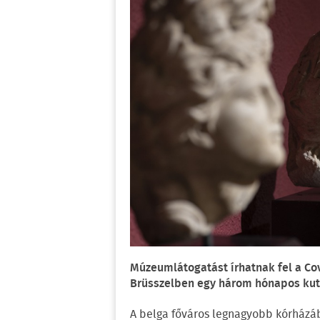
Múzeumlátogatást írhatnak fel a Co
Brüsszelben egy három hónapos kut
A belga főváros legnagyobb kórházá