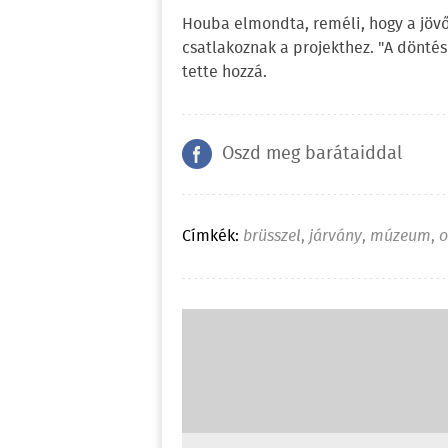
Houba elmondta, reméli, hogy a jö
csatlakoznak a projekthez. "A dönté
tette hozzá.
Oszd meg barátaiddal
Címkék:
brüsszel
,
járvány
,
múzeum
,
o