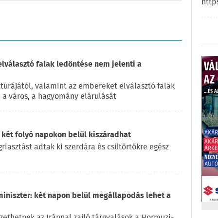
http
elválasztó falak ledöntése nem jelenti a
túrájától, valamint az embereket elválasztó falak
, a város, a hagyomány elárulását
 két folyó napokon belül kiszáradhat
iasztást adtak ki szerdára és csütörtökre egész
miniszter: két napon belül megállapodás lehet a
ethetnek az Iránnal zajló tárgyalások a Hormuzi-