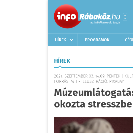
HÍREK
PROGRAMOK
CÉG
HÍREK
2021. SZEPTEMBER 03. 14:09, PÉNTEK | KÜ
FORRÁS: MTI - ILLUSZTRÁCIÓ: PIXABAY
Múzeumlátogatást
okozta stresszb