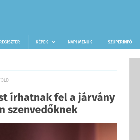
REGISZTER
KÉPEK
NAPI MENÜK
SZUPERINFÓ
LFÖLD
 írhatnak fel a járvány
en szenvedőknek