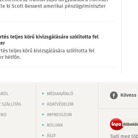
ette ki Scott Bessent amerikai pénzügyiminiszter
és teljes körű kivizsgálására szólította fel
ter
s teljes körű kivizsgálására szólította fel
r hétfőn.
SRÓL
MÉDIAAJÁNLÓ
Kövess 
 SZÁLLÍTÁS
ADATVÉDELEM
ENÜ
IMPRESSZUM
RÓLUNK
ÁSZF
Tudj meg töb