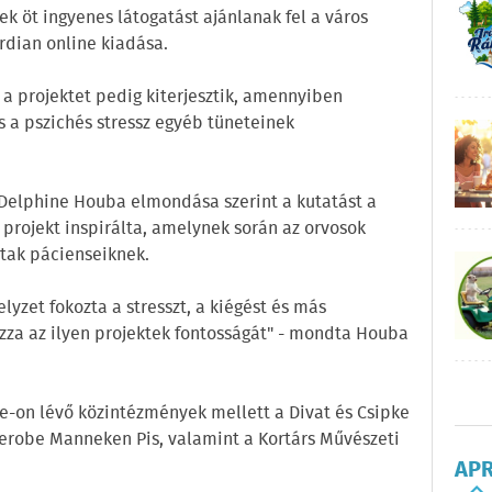
ek öt ingyenes látogatást ajánlanak fel a város
rdian online kiadása.
 a projektet pedig kiterjesztik, amennyiben
s a pszichés stressz egyéb tüneteinek
, Delphine Houba elmondása szerint a kutatást a
rojekt inspirálta, amelynek során az orvosok
tak pácienseiknek.
elyzet fokozta a stresszt, a kiégést és más
zza az ilyen projektek fontosságát" - mondta Houba
ce-on lévő közintézmények mellett a Divat és Csipke
robe Manneken Pis, valamint a Kortárs Művészeti
AP