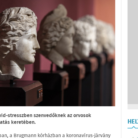
vid-stresszben szenvedőknek az orvosok
HE
atás keretében.
ban, a Brugmann kórházban a koronavírus-járvány