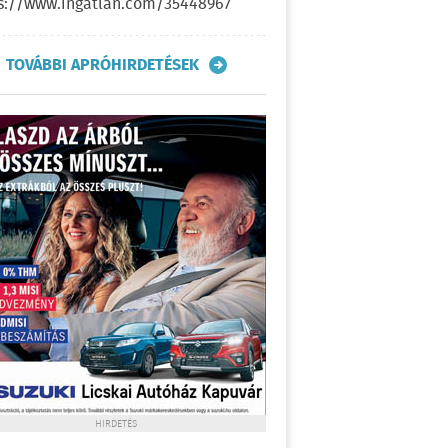
s://www.ingatlan.com/35448967
TOVÁBBI APRÓHIRDETÉSEK
HIRDETÉS