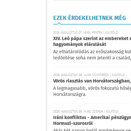
EZEK ÉRDEKELHETNEK MÉG
2026. AUGUSZTUS 07. 16:00, PÉNTEK | KÜLFÖLD
XIV. Leó pápa szerint az embereket 
hagyományok elárulását
Az elhatárolódás az erőszakosság kul
ledöntése soha nem jelenti a család
2026. AUGUSZTUS 06. 14:00, CSÜTÖRTÖK | KÜLFÖLD
Vörös riasztás van Horvátországban,
A legmagasabb, vörös fokozatú hőségr
Horvátországra.
2026. AUGUSZTUS 05. 14:00, SZERDA | KÜLFÖLD
Iráni konfliktus - Amerikai pénzügy
Hormuzi-szorosról
Akár két napon belül eredményre vez