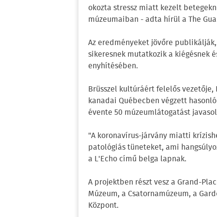
okozta stressz miatt kezelt betegekn
múzeumaiban - adta hírül a The Gua
Az eredményeket jövőre publikálják,
sikeresnek mutatkozik a kiégésnek é
enyhítésében.
Brüsszel kultúráért felelős vezetője
kanadai Québecben végzett hasonló p
évente 50 múzeumlátogatást javasol
"A koronavírus-járvány miatti krízish
patológiás tüneteket, ami hangsúlyo
a L'Echo című belga lapnak.
A projektben részt vesz a Grand-Pla
Múzeum, a Csatornamúzeum, a Garde
Központ.