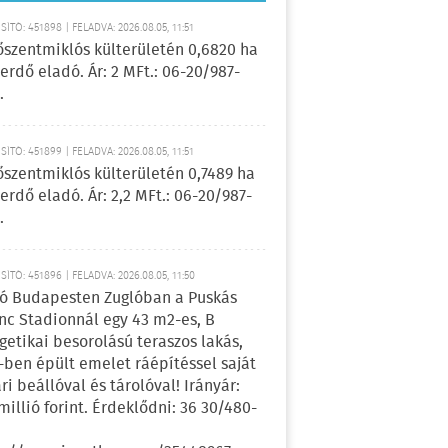
ÍTÓ: 451898 | FELADVA: 2026.08.05, 11:51
őszentmiklós külterületén 0,6820 ha
erdő eladó. Ár: 2 MFt.: 06-20/987-
.
ÍTÓ: 451899 | FELADVA: 2026.08.05, 11:51
őszentmiklós külterületén 0,7489 ha
erdő eladó. Ár: 2,2 MFt.: 06-20/987-
.
ÍTÓ: 451896 | FELADVA: 2026.08.05, 11:50
ó Budapesten Zuglóban a Puskás
nc Stadionnál egy 43 m2-es, B
getikai besorolású teraszos lakás,
-ben épült emelet ráépítéssel saját
ri beállóval és tárolóval! Irányár:
 millió forint. Érdeklődni: 36 30/480-