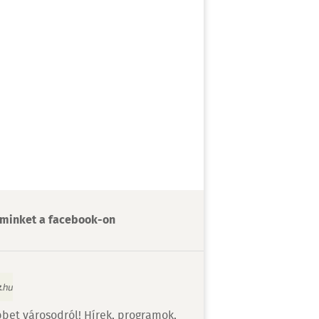
minket a facebook-on
bet városodról! Hírek, programok,