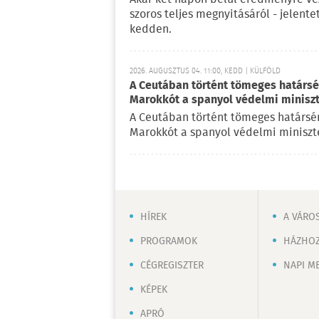
szoros teljes megnyitásáról - jelent
kedden.
2026. AUGUSZTUS 04. 11:00, KEDD | KÜLFÖLD
A Ceutában történt tömeges határsért
Marokkót a spanyol védelmi minisz
A Ceutában történt tömeges határsérté
Marokkót a spanyol védelmi miniszte
HÍREK
A VÁRO
PROGRAMOK
HÁZHOZ
CÉGREGISZTER
NAPI M
KÉPEK
APRÓ