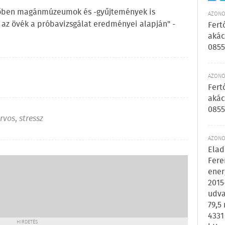
vőben magánmúzeumok és -gyűjtemények is
AZONOS
s az övék a próbavizsgálat eredményei alapján" -
Fert
akác
0855
AZONOS
Fert
akác
0855
rvos
,
stressz
AZONOS
Elad
Fere
ener
2015
udva
79,5
4331
HIRDETÉS