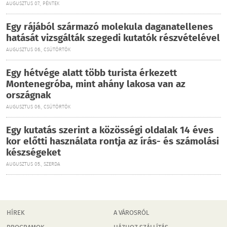
AUGUSZTUS 07., PÉNTEK
Egy rájából származó molekula daganatellenes
hatását vizsgálták szegedi kutatók részvételével
AUGUSZTUS 06., CSÜTÖRTÖK
Egy hétvége alatt több turista érkezett
Montenegróba, mint ahány lakosa van az
országnak
AUGUSZTUS 06., CSÜTÖRTÖK
Egy kutatás szerint a közösségi oldalak 14 éves
kor előtti használata rontja az írás- és számolási
készségeket
AUGUSZTUS 05., SZERDA
HÍREK
A VÁROSRÓL