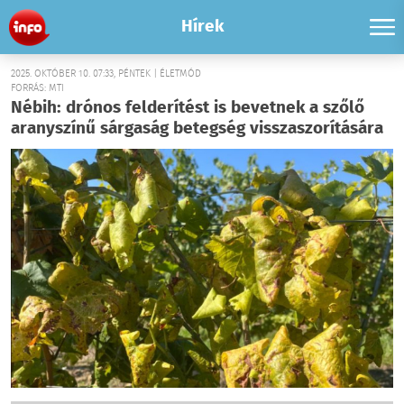
Hírek
2025. OKTÓBER 10. 07:33, PÉNTEK | ÉLETMÓD
FORRÁS: MTI
Nébih: drónos felderítést is bevetnek a szőlő
aranyszínű sárgaság betegség visszaszorítására