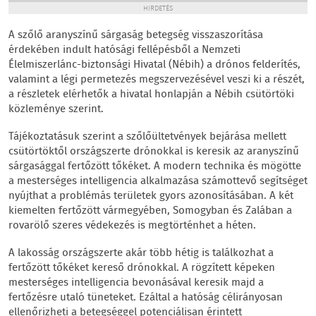
HIRDETÉS
A szőlő aranyszínű sárgaság betegség visszaszorítása
érdekében indult hatósági fellépésből a Nemzeti
Élelmiszerlánc-biztonsági Hivatal (Nébih) a drónos felderítés,
valamint a légi permetezés megszervezésével veszi ki a részét,
a részletek elérhetők a hivatal honlapján a Nébih csütörtöki
közleménye szerint.
Tájékoztatásuk szerint a szőlőültetvények bejárása mellett
csütörtöktől országszerte drónokkal is keresik az aranyszínű
sárgasággal fertőzött tőkéket. A modern technika és mögötte
a mesterséges intelligencia alkalmazása számottevő segítséget
nyújthat a problémás területek gyors azonosításában. A két
kiemelten fertőzött vármegyében, Somogyban és Zalában a
rovarölő szeres védekezés is megtörténhet a héten.
A lakosság országszerte akár több hétig is találkozhat a
fertőzött tőkéket kereső drónokkal. A rögzített képeken
mesterséges intelligencia bevonásával keresik majd a
fertőzésre utaló tüneteket. Ezáltal a hatóság célirányosan
ellenőrizheti a betegséggel potenciálisan érintett