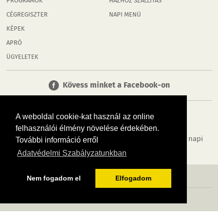
PROGRAMOK
HÁZHOZ SZÁLLÍTÁS
CÉGREGISZTER
NAPI MENÜ
KÉPEK
APRÓ
ÜGYELETEK
Kövess minket a Facebook-on
A weboldal cookie-kat használ az online
felhasználói élmény növelése érdekében.
Tudj meg többet városodról! Hírek, programok, képek, napi
További információ erről
menü, cégek…. és minden, ami Rábaköz
Adatvédelmi Szabályzatunkban
MÉDIAAJÁNLÓ
ADATVÉDELEM
IMPRESSZUM
RÓLUNK
ÁSZF
Nem fogadom el
Elfogadom
Copyright InfoVárosok. Minden jog fenntartva. | Web design & arculat by
Voov