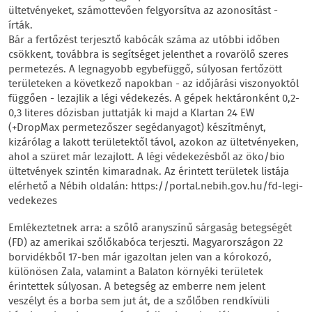
ültetvényeket, számottevően felgyorsítva az azonosítást -
írták.
Bár a fertőzést terjesztő kabócák száma az utóbbi időben
csökkent, továbbra is segítséget jelenthet a rovarölő szeres
permetezés. A legnagyobb egybefüggő, súlyosan fertőzött
területeken a következő napokban - az időjárási viszonyoktól
függően - lezajlik a légi védekezés. A gépek hektáronként 0,2-
0,3 literes dózisban juttatják ki majd a Klartan 24 EW
(+DropMax permetezőszer segédanyagot) készítményt,
kizárólag a lakott területektől távol, azokon az ültetvényeken,
ahol a szüret már lezajlott. A légi védekezésből az öko/bio
ültetvények szintén kimaradnak. Az érintett területek listája
elérhető a Nébih oldalán: https://portal.nebih.gov.hu/fd-legi-
vedekezes
Emlékeztetnek arra: a szőlő aranyszínű sárgaság betegségét
(FD) az amerikai szőlőkabóca terjeszti. Magyarországon 22
borvidékből 17-ben már igazoltan jelen van a kórokozó,
különösen Zala, valamint a Balaton környéki területek
érintettek súlyosan. A betegség az emberre nem jelent
veszélyt és a borba sem jut át, de a szőlőben rendkívüli