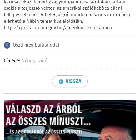
károkat okoz. Ismert gyógymódja nincs, kordában tartani
csakis a terjesztő vektor, az amerikai szőlőkabóca elleni
fellépéssel lehet. A betegségről minden hasznos információ
elérhető a Nébih tematikus aloldalán:
https://portal.nebih.gov.hu/amerikai-szolokaboca
Oszd meg barátaiddal
Címkék:
Nébih
,
szőlő
VISSZA