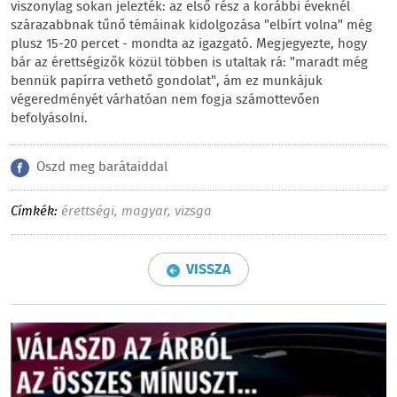
viszonylag sokan jelezték: az első rész a korábbi éveknél
szárazabbnak tűnő témáinak kidolgozása "elbírt volna" még
plusz 15-20 percet - mondta az igazgató. Megjegyezte, hogy
bár az érettségizők közül többen is utaltak rá: "maradt még
bennük papírra vethető gondolat", ám ez munkájuk
végeredményét várhatóan nem fogja számottevően
befolyásolni.
Oszd meg barátaiddal
Címkék:
érettségi
,
magyar
,
vizsga
VISSZA