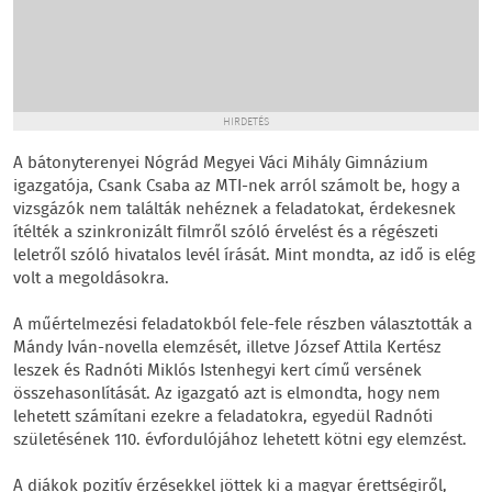
HIRDETÉS
A bátonyterenyei Nógrád Megyei Váci Mihály Gimnázium
igazgatója, Csank Csaba az MTI-nek arról számolt be, hogy a
vizsgázók nem találták nehéznek a feladatokat, érdekesnek
ítélték a szinkronizált filmről szóló érvelést és a régészeti
leletről szóló hivatalos levél írását. Mint mondta, az idő is elég
volt a megoldásokra.
A műértelmezési feladatokból fele-fele részben választották a
Mándy Iván-novella elemzését, illetve József Attila Kertész
leszek és Radnóti Miklós Istenhegyi kert című versének
összehasonlítását. Az igazgató azt is elmondta, hogy nem
lehetett számítani ezekre a feladatokra, egyedül Radnóti
születésének 110. évfordulójához lehetett kötni egy elemzést.
A diákok pozitív érzésekkel jöttek ki a magyar érettségiről,