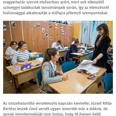
magyartanár szerint elsősorban azért, mert sok elbeszélő
szöveggel találkoztak tanulmányaik során, így az elemzésnél
biztonsággal alkalmazták a műfajra jellemző szempontokat.
Az összehasonlító verselemzés kapcsán kiemelte: József Attila
Kertész leszek című versét ugyan ismerték már a diákok, de
annak mondanivalóját nem biztos, hogy 18 évesen kellő