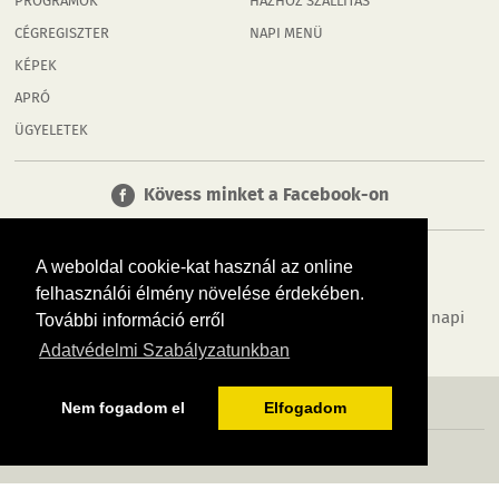
PROGRAMOK
HÁZHOZ SZÁLLÍTÁS
CÉGREGISZTER
NAPI MENÜ
KÉPEK
APRÓ
ÜGYELETEK
Kövess minket a Facebook-on
A weboldal cookie-kat használ az online
felhasználói élmény növelése érdekében.
Tudj meg többet városodról! Hírek, programok, képek, napi
További információ erről
menü, cégek…. és minden, ami Rábaköz
Adatvédelmi Szabályzatunkban
MÉDIAAJÁNLÓ
ADATVÉDELEM
IMPRESSZUM
RÓLUNK
ÁSZF
Nem fogadom el
Elfogadom
Copyright InfoVárosok. Minden jog fenntartva. | Web design & arculat by
Voov