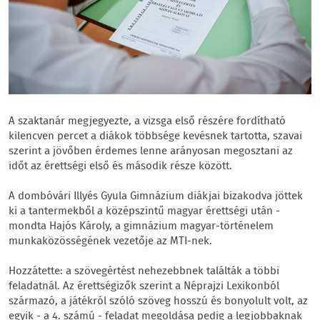
A szaktanár megjegyezte, a vizsga első részére fordítható
kilencven percet a diákok többsége kevésnek tartotta, szavai
szerint a jövőben érdemes lenne arányosan megosztani az
időt az érettségi első és második része között.
A dombóvári Illyés Gyula Gimnázium diákjai bizakodva jöttek
ki a tantermekből a középszintű magyar érettségi után -
mondta Hajós Károly, a gimnázium magyar-történelem
munkaközösségének vezetője az MTI-nek.
Hozzátette: a szövegértést nehezebbnek találták a többi
feladatnál. Az érettségizők szerint a Néprajzi Lexikonból
származó, a játékról szóló szöveg hosszú és bonyolult volt, az
egyik - a 4. számú - feladat megoldása pedig a legjobbaknak