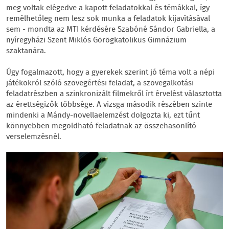
meg voltak elégedve a kapott feladatokkal és témákkal, így
remélhetőleg nem lesz sok munka a feladatok kijavításával
sem - mondta az MTI kérdésére Szabóné Sándor Gabriella, a
nyíregyházi Szent Miklós Görögkatolikus Gimnázium
szaktanára.
Úgy fogalmazott, hogy a gyerekek szerint jó téma volt a népi
játékokról szóló szövegértési feladat, a szövegalkotási
feladatrészben a szinkronizált filmekről írt érvelést választotta
az érettségizők többsége. A vizsga második részében szinte
mindenki a Mándy-novellaelemzést dolgozta ki, ezt tűnt
könnyebben megoldható feladatnak az összehasonlító
verselemzésnél.