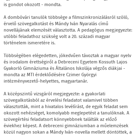
is gondot okozott - mondta.
A dombóvári tanulók többsége a filmszinkronizálásról szóló,
érvelő szövegalkotást és Mándy Iván Nyaralás című
novellájának elemzését választotta. A pedagógus megjegyezte:
utóbbi feladathoz szükség volt a 20. századi magyar
történelem ismeretére is.
Többségében elégedetten, jókedvűen távoztak a magyar nyelv
és irodalom érettségiről a Debreceni Egyetem Kossuth Lajos
Gyakorló Gimnáziuma és Általános Iskolája végzős diákjai -
mondta az MTI érdeklődésére Czimer Györgyi
intézményvezető-helyettes, magyartanár.
A középszintű vizsgáról megjegyezte: a gyakorlati
szövegalkotásból az érvelési feladatot valamivel többen
választották, mint a hivatalos levélírást, de egyik feladat sem
okozott nehézséget, komolyabb meglepetést a tanulóknak. A
szövegértési feladatsort könnyebbnek találták az előző
éviekhez képest. A debreceni gimnáziumban a műelemzések
közül nagyon sokan a Mándy Iván-novella mellett döntöttek, a