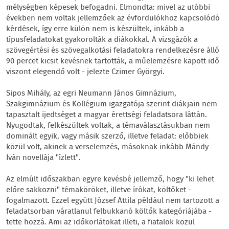
mélységben képesek befogadni. Elmondta: mivel az utóbbi
években nem voltak jellemzőek az évfordulókhoz kapcsolódó
kérdések, így erre külön nem is készültek, inkább a
típusfeladatokat gyakorolták a diákokkal. A vizsgázók a
szövegértési és szövegalkotási feladatokra rendelkezésre álló
90 percet kicsit kevésnek tartották, a műelemzésre kapott idő
viszont elegendő volt - jelezte Czimer Györgyi.
Sipos Mihály, az egri Neumann János Gimnázium,
Szakgimnázium és Kollégium igazgatója szerint diákjain nem
tapasztalt ijedtséget a magyar érettségi feladatsora láttán.
Nyugodtak, felkészültek voltak, a témaválasztásukban nem
dominált egyik, vagy másik szerző, illetve feladat: előbbiek
közül volt, akinek a verselemzés, másoknak inkább Mándy
Iván novellája "ízlett".
Az elmúlt időszakban egyre kevésbé jellemző, hogy "ki lehet
előre sakkozni" témaköröket, illetve írókat, költőket -
fogalmazott. Ezzel együtt József Attila például nem tartozott a
feladatsorban váratlanul felbukkanó költők kategóriájába -
tette hozzá. Ami az időkorlátokat illeti, a fiatalok közül