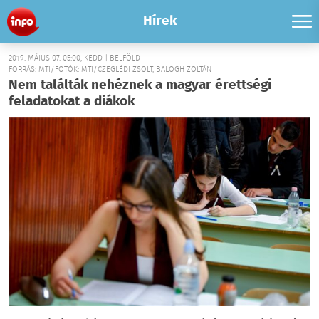
Hírek
2019. MÁJUS 07. 05:00, KEDD | BELFÖLD
FORRÁS: MTI/FOTÓK: MTI/CZEGLÉDI ZSOLT, BALOGH ZOLTÁN
Nem találták nehéznek a magyar érettségi
feladatokat a diákok