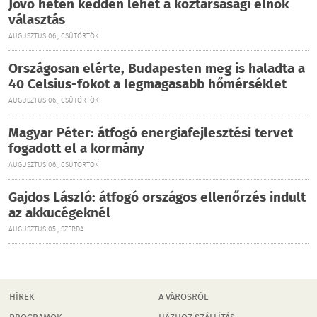
Jövő héten kedden lehet a köztársasági elnök
választás
AUGUSZTUS 06., CSÜTÖRTÖK
Országosan elérte, Budapesten meg is haladta a
40 Celsius-fokot a legmagasabb hőmérséklet
AUGUSZTUS 06., CSÜTÖRTÖK
Magyar Péter: átfogó energiafejlesztési tervet
fogadott el a kormány
AUGUSZTUS 06., CSÜTÖRTÖK
Gajdos László: átfogó országos ellenőrzés indult
az akkucégeknél
AUGUSZTUS 05., SZERDA
HÍREK
A VÁROSRÓL