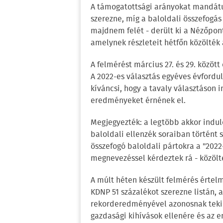
A támogatottsági arányokat mandát
szerezne, míg a baloldali összefogá
majdnem felét - derült ki a Nézőpon
amelynek részleteit hétfőn közölték 
A felmérést március 27. és 29. közöt
A 2022-es választás egyéves évfordul
kíváncsi, hogy a tavaly választáson 
eredményeket érnének el.
Megjegyezték: a legtöbb akkor induló
baloldali ellenzék soraiban történt 
összefogó baloldali pártokra a "2022-
megnevezéssel kérdeztek rá - közölt
A múlt héten készült felmérés értel
KDNP 51 százalékot szerezne listán, 
rekorderedményével azonosnak tekin
gazdasági kihívások ellenére és az e