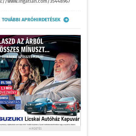
s://www.ingatlan.com/35448967
TOVÁBBI APRÓHIRDETÉSEK
HIRDETÉS