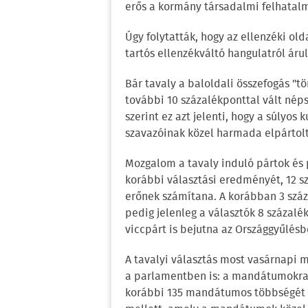
erős a kormány társadalmi felhatalm
Úgy folytatták, hogy az ellenzéki o
tartós ellenzékváltó hangulatról áru
Bár tavaly a baloldali összefogás "t
további 10 százalékponttal vált néps
szerint ez azt jelenti, hogy a súlyos
szavazóinak közel harmada elpártolt 
Mozgalom a tavaly induló pártok é
korábbi választási eredményét, 12 s
erőnek számítana. A korábban 3 száz
pedig jelenleg a választók 8 százalé
viccpárt is bejutna az Országgyűlésbe
A tavalyi választás most vasárnapi
a parlamentben is: a mandátumokra 
korábbi 135 mandátumos többségét 