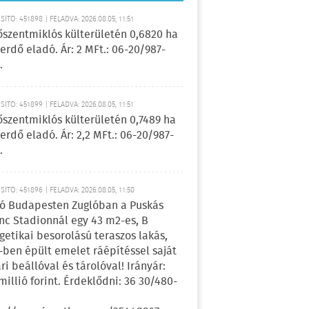
ÍTÓ: 451898 | FELADVA: 2026.08.05, 11:51
őszentmiklós külterületén 0,6820 ha
erdő eladó. Ár: 2 MFt.: 06-20/987-
.
ÍTÓ: 451899 | FELADVA: 2026.08.05, 11:51
őszentmiklós külterületén 0,7489 ha
erdő eladó. Ár: 2,2 MFt.: 06-20/987-
.
ÍTÓ: 451896 | FELADVA: 2026.08.05, 11:50
ó Budapesten Zuglóban a Puskás
nc Stadionnál egy 43 m2-es, B
getikai besorolású teraszos lakás,
-ben épült emelet ráépítéssel saját
ri beállóval és tárolóval! Irányár:
 millió forint. Érdeklődni: 36 30/480-