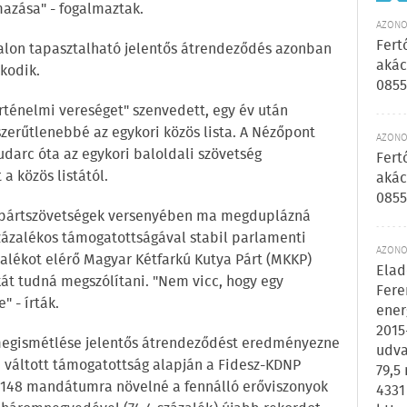
azása" - fogalmaztak.
AZONOS
Fert
ldalon tapasztalható jelentős átrendeződés azonban
akác
lkodik.
0855
örténelmi vereséget" szenvedett, egy év után
zerűtlenebbé az egykori közös lista. A Nézőpont
AZONOS
 kudarc óta az egykori baloldali szövetség
Fert
a közös listától.
akác
0855
s pártszövetségek versenyében ma megduplázná
zázalékos támogatottságával stabil parlamenti
AZONOS
alékot elérő Magyar Kétfarkú Kutya Párt (MKKP)
Elad
kát tudná megszólítani. "Nem vicc, hogy egy
Fere
" - írták.
ener
2015
 megismétlése jelentős átrendeződést eredményezne
udva
váltott támogatottság alapján a Fidesz-KDNP
79,5
148 mandátumra növelné a fennálló erőviszonyok
4331