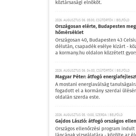
köztársasági elnököt.
2026. AUGUSZTUS 06. 05:00, CSÜTÖRTÖK | BELFÖLD
Országosan elérte, Budapesten meg 
hőmérséklet
Országosan 40, Budapesten 43 Celsi
délután, csapadék esélye kizárt - kö
a kormany.hu oldalon közzétett gyor
2026. AUGUSZTUS 06. 04:00, CSÜTÖRTÖK | BELFÖLD
Magyar Péter: átfogó energiafejlesz
A mostani energiaválság tanulságaira
fogadott el a kormány szerdai ülésé
oldalán szerda este.
2026. AUGUSZTUS 05. 13:00, SZERDA | BELFÖLD
Gajdos László: átfogó országos elle
Országos ellenőrzési program indult
láncának vizsgálatára - közölte az é