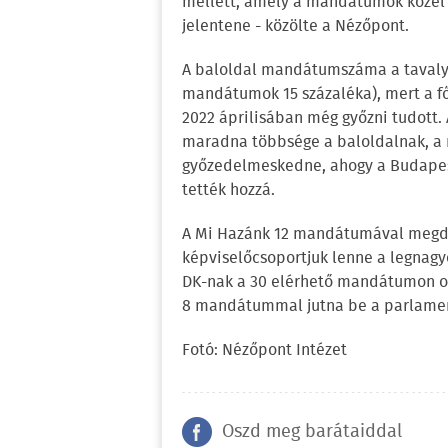
mellett, amely a mandátumok közel 
jelentene - közölte a Nézőpont.
A baloldal mandátumszáma a tavaly á
mandátumok 15 százaléka), mert a főv
2022 áprilisában még győzni tudott.
maradna többsége a baloldalnak, a
győzedelmeskedne, ahogy a Budapest
tették hozzá.
A Mi Hazánk 12 mandátumával megdup
képviselőcsoportjuk lenne a legnagyo
DK-nak a 30 elérhető mandátumon osz
8 mandátummal jutna be a parlament
Fotó: Nézőpont Intézet
Oszd meg barátaiddal