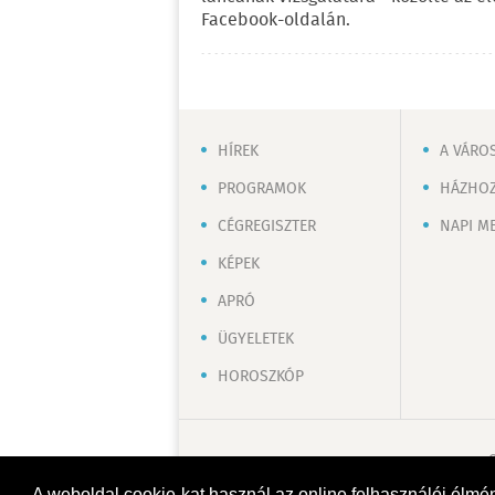
Facebook-oldalán.
HÍREK
A VÁRO
PROGRAMOK
HÁZHOZ
CÉGREGISZTER
NAPI M
KÉPEK
APRÓ
ÜGYELETEK
HOROSZKÓP
A weboldal cookie-kat használ az online felhasználói élmé