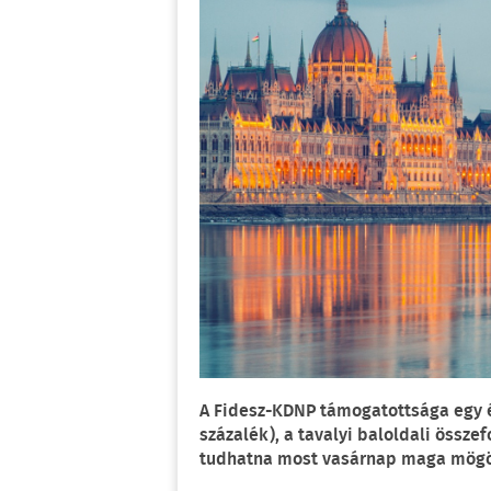
A Fidesz-KDNP támogatottsága egy év
százalék), a tavalyi baloldali össz
tudhatna most vasárnap maga mögöt