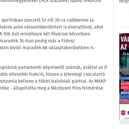
háromnegyedével (74,4 százalék) újabb rekordot
http
prilisban szerzett 57-ről 30-ra csökkenne (a
áros azon választókerületeit is elveszítené, ahol
 A 106-ból mindössze két fővárosi körzetben
 maradék 16-ban pedig már a Fidesz
en kívüli maradék 88 választókerületben is -
lázná parlamenti képviselői számát, ezáltal az ő
bb ellenzéki frakció, hiszen a jelenlegi csúcstartó
toznia kellene a többi baloldali párttal. Az MKKP
be - állapította meg a Nézőpont friss felmérése.