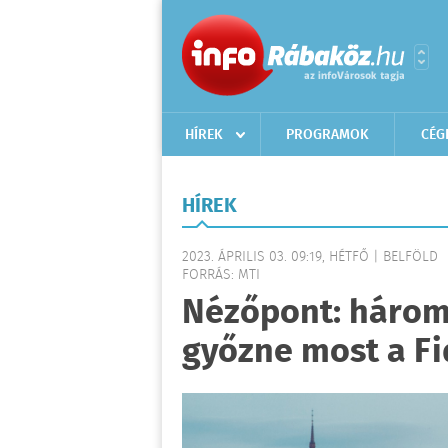
HÍREK
PROGRAMOK
CÉG
HÍREK
2023. ÁPRILIS 03. 09:19, HÉTFŐ | BELFÖLD
FORRÁS: MTI
Nézőpont: három
győzne most a Fi