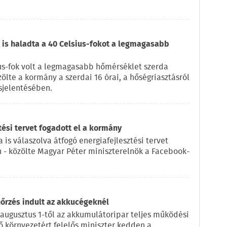
is haladta a 40 Celsius-fokot a legmagasabb
us-fok volt a legmagasabb hőmérséklet szerda
zölte a kormány a szerdai 16 órai, a hőségriasztásról
sjelentésében.
tési tervet fogadott el a kormány
 is válaszolva átfogó energiafejlesztési tervet
n - közölte Magyar Péter miniszterelnök a Facebook-
nőrzés indult az akkucégeknél
 augusztus 1-től az akkumulátoripar teljes működési
lő környezetért felelős miniszter kedden a