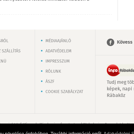
SRÓL
MÉDIAAJÁNLÓ
Kövess 
 SZÁLLÍTÁS
ADATVÉDELEM
ENÜ
IMPRESSZUM
RÓLUNK
ÁSZF
Tudj meg töb
képek, napi
COOKIE SZABÁLYZAT
Rábaköz
Copyright InfoVárosok. Minden jog fenntartva. | Web design & arculat by
Voo
ny növelése érdekében. További információ erről
Adatvédelmi 