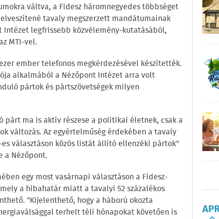
umokra váltva, a Fidesz háromnegyedes többséget
s elveszítené tavaly megszerzett mandátumainak
t Intézet legfrissebb közvélemény-kutatásából,
az MTI-vel.
t ezer ember telefonos megkérdezésével készítették.
ója alkalmából a Nézőpont Intézet arra volt
induló pártok és pártszövetségek milyen
 párt ma is aktív részese a politikai életnek, csak a
sok változás. Az egyértelműség érdekében a tavaly
es választáson közös listát állító ellenzéki pártok"
e a Nézőpont.
mében egy most vasárnapi választáson a Fidesz-
amely a hibahatár miatt a tavalyi 52 százalékos
thető. "Kijelenthető, hogy a háború okozta
AP
nergiaválsággal terhelt téli hónapokat követően is