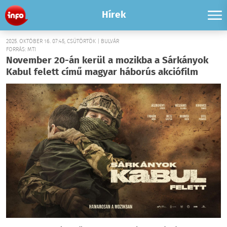
Hírek
2025. OKTÓBER 16. 07:45, CSÜTÖRTÖK | BULVÁR
FORRÁS: MTI
November 20-án kerül a mozikba a Sárkányok
Kabul felett című magyar háborús akciófilm