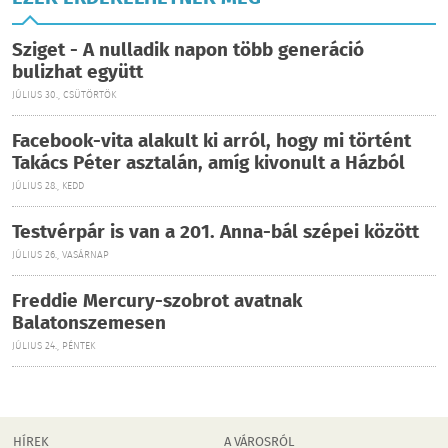
Sziget - A nulladik napon több generáció
bulizhat együtt
JÚLIUS 30., CSÜTÖRTÖK
Facebook-vita alakult ki arról, hogy mi történt
Takács Péter asztalán, amíg kivonult a Házból
JÚLIUS 28., KEDD
Testvérpár is van a 201. Anna-bál szépei között
JÚLIUS 26., VASÁRNAP
Freddie Mercury-szobrot avatnak
Balatonszemesen
JÚLIUS 24., PÉNTEK
HÍREK
A VÁROSRÓL