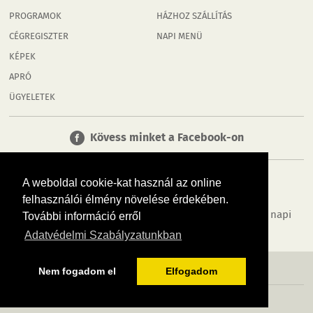
PROGRAMOK
HÁZHOZ SZÁLLÍTÁS
CÉGREGISZTER
NAPI MENÜ
KÉPEK
APRÓ
ÜGYELETEK
Kövess minket a Facebook-on
A weboldal cookie-kat használ az online
felhasználói élmény növelése érdekében.
Tudj meg többet városodról! Hírek, programok, képek, napi
További információ erről
menü, cégek…. és minden, ami Rábaköz
Adatvédelmi Szabályzatunkban
MÉDIAAJÁNLÓ
ADATVÉDELEM
IMPRESSZUM
RÓLUNK
ÁSZF
Nem fogadom el
Elfogadom
Copyright InfoVárosok. Minden jog fenntartva. | Web design & arculat by
Voov