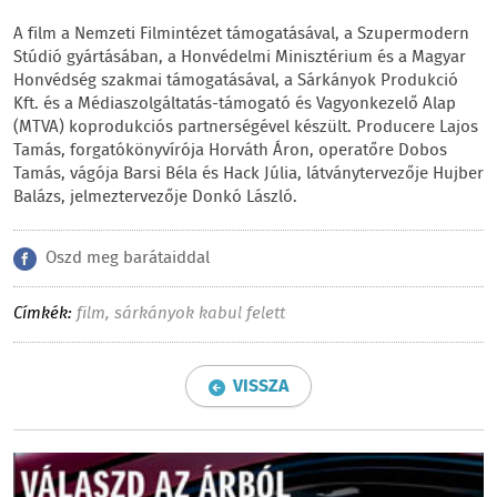
A film a Nemzeti Filmintézet támogatásával, a Szupermodern
Stúdió gyártásában, a Honvédelmi Minisztérium és a Magyar
Honvédség szakmai támogatásával, a Sárkányok Produkció
Kft. és a Médiaszolgáltatás-támogató és Vagyonkezelő Alap
(MTVA) koprodukciós partnerségével készült. Producere Lajos
Tamás, forgatókönyvírója Horváth Áron, operatőre Dobos
Tamás, vágója Barsi Béla és Hack Júlia, látványtervezője Hujber
Balázs, jelmeztervezője Donkó László.
Oszd meg barátaiddal
Címkék:
film
,
sárkányok kabul felett
VISSZA