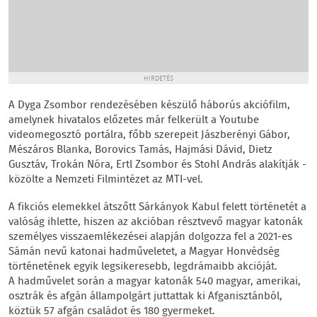
HIRDETÉS
A Dyga Zsombor rendezésében készülő háborús akciófilm,
amelynek hivatalos előzetes már felkerült a Youtube
videomegosztó portálra, főbb szerepeit Jászberényi Gábor,
Mészáros Blanka, Borovics Tamás, Hajmási Dávid, Dietz
Gusztáv, Trokán Nóra, Ertl Zsombor és Stohl András alakítják -
közölte a Nemzeti Filmintézet az MTI-vel.
A fikciós elemekkel átszőtt Sárkányok Kabul felett történetét a
valóság ihlette, hiszen az akcióban résztvevő magyar katonák
személyes visszaemlékezései alapján dolgozza fel a 2021-es
Sámán nevű katonai hadműveletet, a Magyar Honvédség
történetének egyik legsikeresebb, legdrámaibb akcióját.
A hadművelet során a magyar katonák 540 magyar, amerikai,
osztrák és afgán állampolgárt juttattak ki Afganisztánból,
köztük 57 afgán családot és 180 gyermeket.