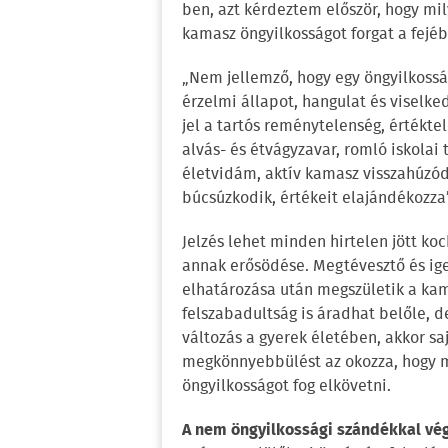
ben, azt kérdeztem először, hogy mi
kamasz öngyilkosságot forgat a fejéb
„Nem jellemző, hogy egy öngyilkosság
érzelmi állapot, hangulat és viselke
jel a tartós reménytelenség, értékte
alvás- és étvágyzavar, romló iskolai t
életvidám, aktív kamasz visszahúzódi
búcsúzkodik, értékeit elajándékozza
Jelzés lehet minden hirtelen jött koc
annak erősödése. Megtévesztő és igen
elhatározása után megszületik a ka
felszabadultság is áradhat belőle, 
változás a gyerek életében, akkor saj
megkönnyebbülést az okozza, hogy me
öngyilkosságot fog elkövetni.
A nem öngyilkossági szándékkal vég