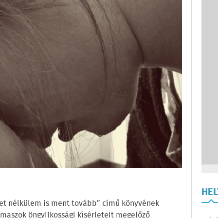
HE
élet nélkülem is ment tovább” című könyvének
amaszok öngyilkossági kísérleteit megelőző