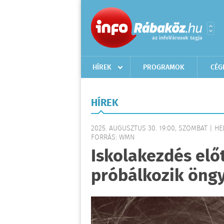
HÍREK
PROGRAMOK
CÉG
HÍREK
2025. AUGUSZTUS 30. 19:00, SZOMBAT | HE
FORRÁS: WMN
Iskolakezdés előt
próbálkozik öngy