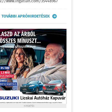
s://www.ingatlan.com/35448967
TOVÁBBI APRÓHIRDETÉSEK
HIRDETÉS