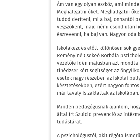
Ám van egy olyan eszköz, ami minden
Meghallgatni őket. Meghallgatni őket
tudod deríteni, mi a baj, onnantól 
végszóként, majd némi csönd után ho
észrevenni, ha baj van. Nagyon oda kel
Iskolakezdés előtt különösen sok gy
Reményiné Csekeő Borbála pszicholó
vezetője idén májusban azt mondta 
tinédzser kért segítséget az öngyilko
esetek nagy részében az iskolai bully
késztetésekben, ezért nagyon fontos 
már tavaly is zaklattak az iskolában.
Minden pedagógusnak ajánlom, hogy 
által írt Szuicid prevenció az inté
tudástárat.
A pszichológustól, akit régóta ismerü