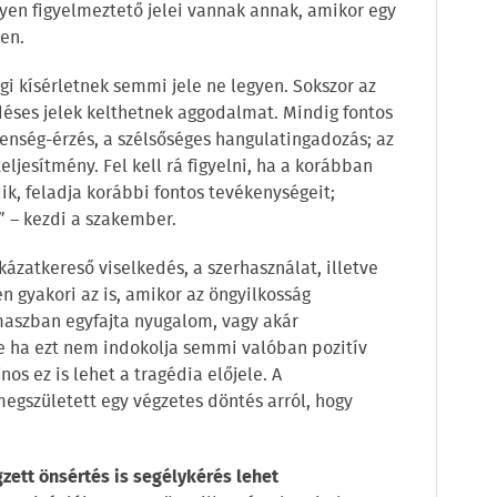
lyen figyelmeztető jelei vannak annak, amikor egy
en.
i kísérletnek semmi jele ne legyen. Sokszor az
déses jelek kelthetnek aggodalmat. Mindig fontos
lenség-érzés, a szélsőséges hangulatingadozás; az
eljesítmény. Fel kell rá figyelni, ha a korábban
k, feladja korábbi fontos tevékenységeit;
” – kezdi a szakember.
kázatkereső viselkedés, a szerhasználat, illetve
 gyakori az is, amikor az öngyilkosság
maszban egyfajta nyugalom, vagy akár
de ha ezt nem indokolja semmi valóban pozitív
nos ez is lehet a tragédia előjele. A
gszületett egy végzetes döntés arról, hogy
zett önsértés is segélykérés lehet