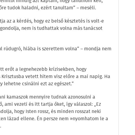
üleimtől mindig azt kaptam, hogy tanulnom kell,
őre tudok haladni, ezért tanultam” – meséli.
a az a kérdés, hogy ez belső késztetés is volt-e
gondolja, nem is tudhattak volna más tanácsot
l rúdugró, hiába is szerettem volna” – mondja nem
tt erőt a legnehezebb krízisekben, hogy
Krisztusba vetett hitem visz előre a mai napig. Ha
 lehetne csinálni ezt az egészet.”
ani kamaszok mennyire tudnak azonosulni a
 ami vezeti és itt tartja őket, így válaszol: „Ez
dolja, hogy Isten rossz, és minden rosszat neki
zetten lázad ellene. Én persze nem »nyomhatom le a
.