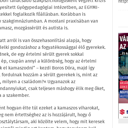
. Dóri tanácsadó szakpszichológusként végzett krízis
http
gyesített Gyógypedagógiai Intézetben, az EGYMI-
ekkel foglalkozik főállásban. Korábban is
gy szakgimnáziumban. A mostani praxisában van
masz, mozgássérült és autista is.
tt arról is van összehasonlítási alapja, hogy
 lelki gondozáshoz a fogyatékossággal élő gyerekek.
nek, de egy értelmi sérült gyerek sokkal
 ép, csupán annyi a különbség, hogy az értelmi
 el kamaszodni” – kezdi Boros Dóra, majd így
 fordulnak hozzám a sérült gyerekek is, mint az
tt, milyen a családom?« Ugyanazok az
indannyiukat, csak teljesen máshogy élik meg őket,
a a szakember.
ként hogyan élte túl ezeket a kamaszos viharokat,
eg nem értettséghez az is hozzájárult, hogy ő
 osztálytársam, aki közölte velem, hogy mit keresek