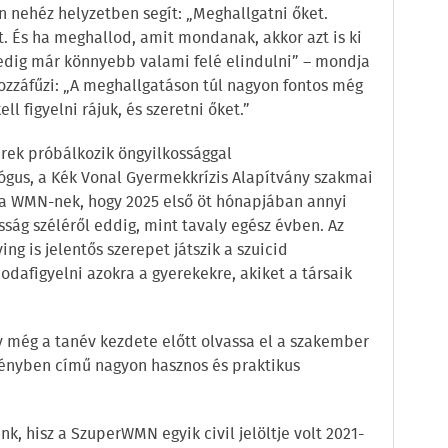
 nehéz helyzetben segít: „Meghallgatni őket.
. És ha meghallod, amit mondanak, akkor azt is ki
pedig már könnyebb valami felé elindulni” – mondja
zzáfűzi: „A meghallgatáson túl nagyon fontos még
l figyelni rájuk, és szeretni őket.”
erek próbálkozik öngyilkossággal
gus, a Kék Vonal Gyermekkrízis Alapítvány szakmai
a WMN-nek, hogy 2025 első öt hónapjában annyi
sság széléről eddig, mint tavaly egész évben. Az
ing is jelentős szerepet játszik a szuicid
odafigyelni azokra a gyerekekre, akiket a társaik
még a tanév kezdete előtt olvassa el a szakember
zményben című nagyon hasznos és praktikus
nk, hisz a SzuperWMN egyik civil jelöltje volt 2021-