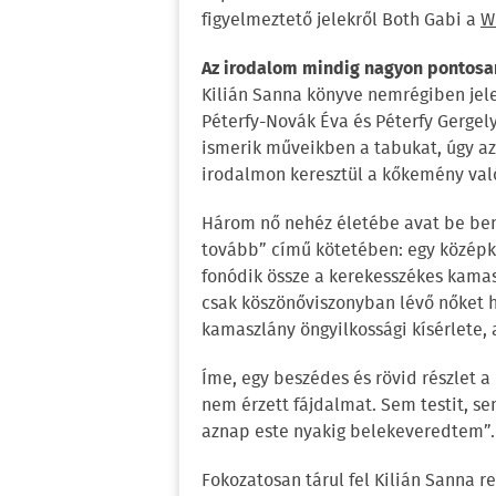
figyelmeztető jelekről Both Gabi a
W
Az irodalom mindig nagyon pontosa
Kilián Sanna könyve nemrégiben jel
Péterfy-Novák Éva és Péterfy Gergel
ismerik műveikben a tabukat, úgy az
irodalmon keresztül a kőkemény val
Három nő nehéz életébe avat be ben
tovább” című kötetében: egy középk
fonódik össze a kerekesszékes kamas
csak köszönőviszonyban lévő nőket h
kamaszlány öngyilkossági kísérlete
Íme, egy beszédes és rövid részlet a
nem érzett fájdalmat. Sem testit, se
aznap este nyakig belekeveredtem”.
Fokozatosan tárul fel Kilián Sanna r