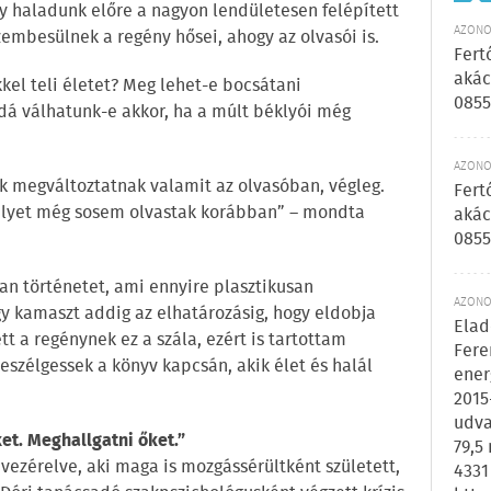
gy haladunk előre a nagyon lendületesen felépített
AZONOS
embesülnek a regény hősei, ahogy az olvasói is.
Fert
akác
kel teli életet? Meg lehet-e bocsátani
0855
 válhatunk-e akkor, ha a múlt béklyói még
AZONOS
k megváltoztatnak valamit az olvasóban, végleg.
Fert
milyet még sosem olvastak korábban” – mondta
akác
0855
n történetet, ami ennyire plasztikusan
AZONOS
y kamaszt addig az elhatározásig, hogy eldobja
Elad
t a regénynek ez a szála, ezért is tartottam
Fere
eszélgessek a könyv kapcsán, akik élet és halál
ener
.
2015
udva
et. Meghallgatni őket.”
79,5
vezérelve, aki maga is mozgássérültként született,
4331