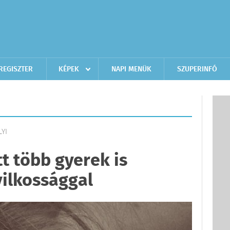
REGISZTER
KÉPEK
NAPI MENÜK
SZUPERINFÓ
LYI
t több gyerek is
ilkossággal