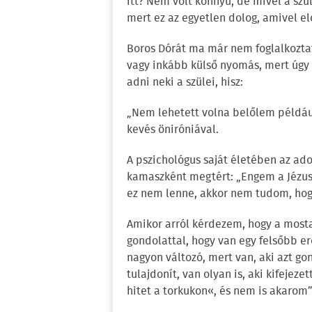
itt? Nem volt könnyű, de mivel a sz
mert ez az egyetlen dolog, amivel el
Boros Dórát ma már nem foglalkoztatj
vagy inkább külső nyomás, mert úgy 
adni neki a szülei, hisz:
„Nem lehetett volna belőlem példáu
kevés öniróniával.
A pszichológus saját életében az ado
kamaszként megtért: „Engem a Jézus 
ez nem lenne, akkor nem tudom, hogy
Amikor arról kérdezem, hogy a most
gondolattal, hogy van egy felsőbb erő,
nagyon változó, mert van, aki azt gon
tulajdonít, van olyan is, aki kifeje
hitet a torkukon«, és nem is akarom”