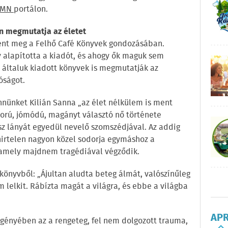
MN
portálon.
n megmutatja az életet
ent meg a Felhő Café Könyvek gondozásában.
y alapította a kiadót, és ahogy ők maguk sem
 általuk kiadott könyvek is megmutatják az
óságot.
nünket Kilián Sanna „az élet nélkülem is ment
orú, jómódú, magányt választó nő története
z lányát egyedül nevelő szomszédjával. Az addig
irtelen nagyon közel sodorja egymáshoz a
, amely majdnem tragédiával végződik.
 könyvből: „Ájultan aludta beteg álmát, valószínűleg
m lelkit. Rábízta magát a világra, és ebbe a világba
AP
egényében az a rengeteg, fel nem dolgozott trauma,