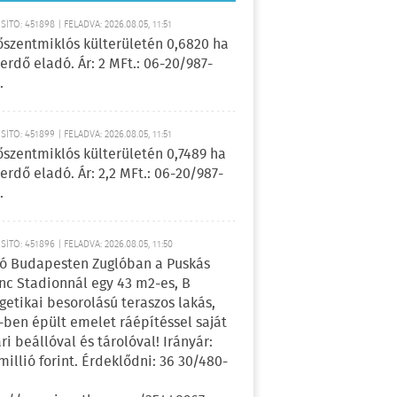
ÍTÓ: 451898 | FELADVA: 2026.08.05, 11:51
őszentmiklós külterületén 0,6820 ha
erdő eladó. Ár: 2 MFt.: 06-20/987-
.
ÍTÓ: 451899 | FELADVA: 2026.08.05, 11:51
őszentmiklós külterületén 0,7489 ha
erdő eladó. Ár: 2,2 MFt.: 06-20/987-
.
ÍTÓ: 451896 | FELADVA: 2026.08.05, 11:50
ó Budapesten Zuglóban a Puskás
nc Stadionnál egy 43 m2-es, B
getikai besorolású teraszos lakás,
-ben épült emelet ráépítéssel saját
ri beállóval és tárolóval! Irányár:
 millió forint. Érdeklődni: 36 30/480-