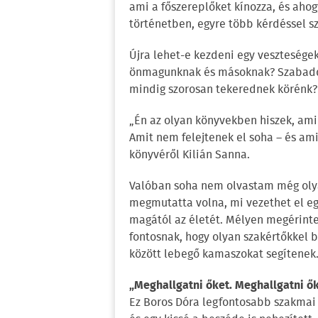
ami a főszereplőket kínozza, és aho
történetben, egyre több kérdéssel sz
Újra lehet-e kezdeni egy veszteségek
önmagunknak és másoknak? Szabaddá
mindig szorosan tekerednek körénk?
„Én az olyan könyvekben hiszek, ami
Amit nem felejtenek el soha – és a
könyvéről Kilián Sanna.
Valóban soha nem olvastam még olya
megmutatta volna, mi vezethet el eg
magától az életét. Mélyen megérintet
fontosnak, hogy olyan szakértőkkel b
között lebegő kamaszokat segítenek
„Meghallgatni őket. Meghallgatni ők
Ez Boros Dóra legfontosabb szakmai 