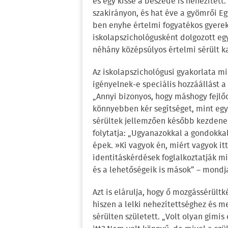
és egy kissé a beszéde is nehezített
szakirányon, és hat éve a gyömrői E
ben enyhe értelmi fogyatékos gyerek
iskolapszichológusként dolgozott e
néhány középsúlyos értelmi sérült ka
Az iskolapszichológusi gyakorlata mia
igényelnek-e speciális hozzáállást a
„Annyi bizonyos, hogy máshogy fejlőd
könnyebben kér segítséget, mint egy
sérültek jellemzően később kezdenek
folytatja: „Ugyanazokkal a gondokkal
épek. »Ki vagyok én, miért vagyok i
identitáskérdések foglalkoztatják m
és a lehetőségeik is mások” – mondj
Azt is elárulja, hogy ő mozgássérült
hiszen a lelki nehezítettséghez és m
sérülten született. „Volt olyan gimis