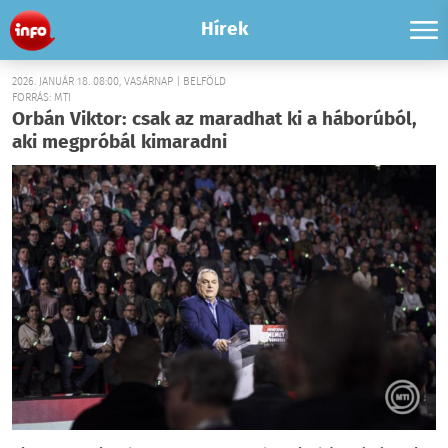
Hírek
2026. JANUÁR 18. 08:00, VASÁRNAP | BELFÖLD
FORRÁS: MTI
Orbán Viktor: csak az maradhat ki a háborúból,
aki megpróbál kimaradni