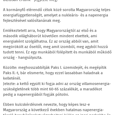
biztosan értünk - jegyezte meg.
A kormányfő elérendő célok közé sorolta Magyarország teljes
energiafüggetlenségét, amelyet a nukleáris- és a napenergia
fejlesztésével valósítanának meg.
Emlékeztetett arra, hogy Magyarországtól az első és a
második világháborút követően mindent elvettek, ami
energiaként szolgálhatna. Ez az ország abból van, amit
megörökölt az őseitől, meg amit izomból, meg agyból hozzá
tudott tenni. Ez egy munkából fölépített és munkából működő
ország - hangsúlyozta.
Közölte: meghosszabbítják Paks I. üzemidejét, és megépítik
Paks II.-t, bár elismerte, hogy ezzel lassabban haladnak a
kelleténél.
Jelezte: a kettő együtt ki fogja adni az ország villamosenergia-
szükségletének több mint 60-65 százalékát, a maradékot
pedig a napenergiából fogják pótolni.
Ebben kulcskérdésnek nevezte, hogy képes lesz-e
Magyarország a következő években hatalmas napenergia-