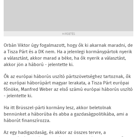
HIRDETÉS
Orbán Viktor úgy fogalmazott, hogy ők ki akarnak maradni, de
a Tisza Párt és a DK nem. Ha a jelenlegi kormánypártok nyerik
a választást, akkor marad a béke, ha ők nyerik a választást,
akkor jön a háború - jelentette ki.
Ők az európai háborús uszító pártszövetséghez tartoznak, ők
az európai háborúpárt magyar lerakata, a Tisza Párt európai
főnöke, Manfred Weber az első számú európai háborús uszító
- jelentette ki.
Ha itt Brüsszel-párti kormány lesz, akkor beletolnak
bennünket a háborúba és abba a gazdaságpolitikába, ami a
háborút finanszírozza.
Az egy hadigazdaság, és akkor az összes tervre, a