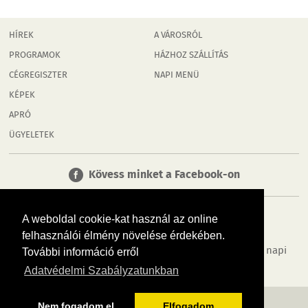
HÍREK
A VÁROSRÓL
PROGRAMOK
HÁZHOZ SZÁLLÍTÁS
CÉGREGISZTER
NAPI MENÜ
KÉPEK
APRÓ
ÜGYELETEK
Kövess minket a Facebook-on
A weboldal cookie-kat használ az online
felhasználói élmény növelése érdekében.
Tudj meg többet városodról! Hírek, programok, képek, napi
További információ erről
menü, cégek…. és minden, ami Rábaköz
Adatvédelmi Szabályzatunkban
MÉDIAAJÁNLÓ
ADATVÉDELEM
IMPRESSZUM
RÓLUNK
ÁSZF
Nem fogadom el
Elfogadom