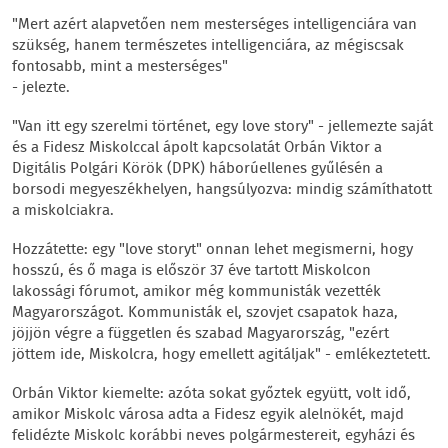
"Mert azért alapvetően nem mesterséges intelligenciára van
szükség, hanem természetes intelligenciára, az mégiscsak
fontosabb, mint a mesterséges"
- jelezte.
"Van itt egy szerelmi történet, egy love story" - jellemezte saját
és a Fidesz Miskolccal ápolt kapcsolatát Orbán Viktor a
Digitális Polgári Körök (DPK) háborúellenes gyűlésén a
borsodi megyeszékhelyen, hangsúlyozva: mindig számíthatott
a miskolciakra.
Hozzátette: egy "love storyt" onnan lehet megismerni, hogy
hosszú, és ő maga is először 37 éve tartott Miskolcon
lakossági fórumot, amikor még kommunisták vezették
Magyarországot. Kommunisták el, szovjet csapatok haza,
jöjjön végre a független és szabad Magyarország, "ezért
jöttem ide, Miskolcra, hogy emellett agitáljak" - emlékeztetett.
Orbán Viktor kiemelte: azóta sokat győztek együtt, volt idő,
amikor Miskolc városa adta a Fidesz egyik alelnökét, majd
felidézte Miskolc korábbi neves polgármestereit, egyházi és