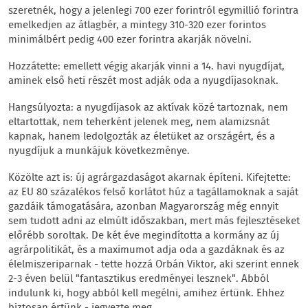
szeretnék, hogy a jelenlegi 700 ezer forintról egymillió forintra
emelkedjen az átlagbér, a mintegy 310-320 ezer forintos
minimálbért pedig 400 ezer forintra akarják növelni.
Hozzátette: emellett végig akarják vinni a 14. havi nyugdíjat,
aminek első heti részét most adják oda a nyugdíjasoknak.
Hangsúlyozta: a nyugdíjasok az aktívak közé tartoznak, nem
eltartottak, nem teherként jelenek meg, nem alamizsnát
kapnak, hanem ledolgozták az életüket az országért, és a
nyugdíjuk a munkájuk következménye.
Közölte azt is: új agrárgazdaságot akarnak építeni. Kifejtette:
az EU 80 százalékos felső korlátot húz a tagállamoknak a saját
gazdáik támogatására, azonban Magyarország még ennyit
sem tudott adni az elmúlt időszakban, mert más fejlesztéseket
előrébb soroltak. De két éve megindította a kormány az új
agrárpolitikát, és a maximumot adja oda a gazdáknak és az
élelmiszeriparnak - tette hozzá Orbán Viktor, aki szerint ennek
2-3 éven belül "fantasztikus eredményei lesznek". Abból
indulunk ki, hogy abból kell megélni, amihez értünk. Ehhez