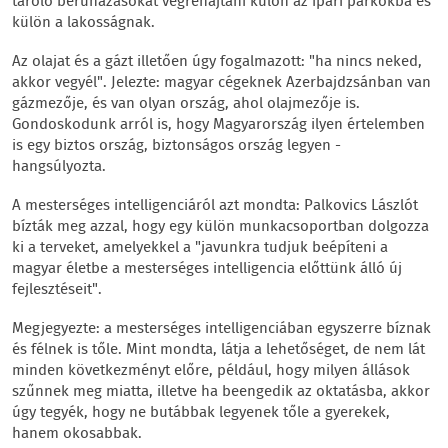
tároló beruházásokat végrehajtani külön az ipari parkokba és
külön a lakosságnak.
Az olajat és a gázt illetően úgy fogalmazott: "ha nincs neked,
akkor vegyél". Jelezte: magyar cégeknek Azerbajdzsánban van
gázmezője, és van olyan ország, ahol olajmezője is.
Gondoskodunk arról is, hogy Magyarország ilyen értelemben
is egy biztos ország, biztonságos ország legyen -
hangsúlyozta.
A mesterséges intelligenciáról azt mondta: Palkovics Lászlót
bízták meg azzal, hogy egy külön munkacsoportban dolgozza
ki a terveket, amelyekkel a "javunkra tudjuk beépíteni a
magyar életbe a mesterséges intelligencia előttünk álló új
fejlesztéseit".
Megjegyezte: a mesterséges intelligenciában egyszerre bíznak
és félnek is tőle. Mint mondta, látja a lehetőséget, de nem lát
minden következményt előre, például, hogy milyen állások
szűnnek meg miatta, illetve ha beengedik az oktatásba, akkor
úgy tegyék, hogy ne butábbak legyenek tőle a gyerekek,
hanem okosabbak.