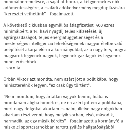
minimálbéremelésre, a saját otthonra, a kétgyermekes nők
adómentességére, a családi adókedvezmény megduplázására
"keresztet vethetünk" - fogalmazott.
A következő ciklusban egymilliós átlagfizetést, 400 ezres
minimálbért, a 14. havi nyugdíj teljes kifizetését, új
agrárgazdaságot, teljes energiafüggetlenséget és a
mesterséges intelligencia lehetőségeinek magyar életbe való
beépítését akarja elérni a kormányoldal, az a nagy terv, hogy a
magyarok legyenek nagyok, legyenek gazdagok és legyenek
minél erősebbek
- sorolta.
Orbán Viktor azt mondta: nem azért jött a politikába, hogy
miniszterelnök legyen, "ez csak úgy történt".
"Nem mondom, hogy ártatlan vagyok benne, hiába is
mondanám aligha hinnék el, de én azért jöttem a politikába,
mert nagy dolgokat akartam csinálni, illetve nagy dolgokban
akartam részt venni, hogy melyik sorban, első, második,
harmadik, az egy másik kérdés" - fogalmazott a kormányfő a
miskolci sportcsarnokban tartott gyűlés hallgatóságából