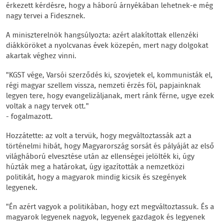
érkezett kérdésre, hogy a háború árnyékában lehetnek-e még
nagy tervei a Fidesznek.
A miniszterelnök hangsúlyozta: azért alakítottak ellenzéki
diákköröket a nyolcvanas évek közepén, mert nagy dolgokat
akartak véghez vinni.
"KGST vége, Varsói szerződés ki, szovjetek el, kommunisták el,
régi magyar szellem vissza, nemzeti érzés föl, papjainknak
legyen tere, hogy evangelizáljanak, mert ránk férne, ugye ezek
voltak a nagy tervek ott."
- fogalmazott.
Hozzátette: az volt a tervük, hogy megváltoztassák azt a
történelmi hibát, hogy Magyarország sorsát és pályáját az első
világháború elvesztése után az ellenségei jelölték ki, úgy
húzták meg a határokat, úgy igazították a nemzetközi
politikát, hogy a magyarok mindig kicsik és szegények
legyenek.
"Én azért vagyok a politikában, hogy ezt megváltoztassuk. És a
magyarok legyenek nagyok, legyenek gazdagok és legyenek