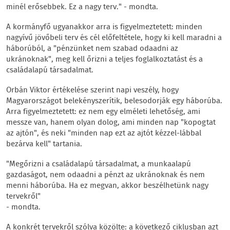
minél erősebbek. Ez a nagy terv." - mondta.
A kormányfő ugyanakkor arra is figyelmeztetett: minden
nagyívű jövőbeli terv és cél előfeltétele, hogy ki kell maradni a
háborúból, a "pénzünket nem szabad odaadni az
ukránoknak", meg kell őrizni a teljes foglalkoztatást és a
családalapú társadalmat.
Orbán Viktor értékelése szerint napi veszély, hogy
Magyarországot belekényszerítik, belesodorják egy háborúba.
Arra figyelmeztetett: ez nem egy elméleti lehetőség, ami
messze van, hanem olyan dolog, ami minden nap "kopogtat
az ajtón", és neki "minden nap ezt az ajtót kézzel-lábbal
bezárva kell" tartania.
"Megőrizni a családalapú társadalmat, a munkaalapú
gazdaságot, nem odaadni a pénzt az ukránoknak és nem
menni háborúba. Ha ez megvan, akkor beszélhetünk nagy
tervekről"
- mondta.
A konkrét tervekről szólva közölte: a következő ciklusban azt