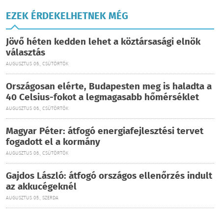
EZEK ÉRDEKELHETNEK MÉG
Jövő héten kedden lehet a köztársasági elnök
választás
AUGUSZTUS 06., CSÜTÖRTÖK
Országosan elérte, Budapesten meg is haladta a
40 Celsius-fokot a legmagasabb hőmérséklet
AUGUSZTUS 06., CSÜTÖRTÖK
Magyar Péter: átfogó energiafejlesztési tervet
fogadott el a kormány
AUGUSZTUS 06., CSÜTÖRTÖK
Gajdos László: átfogó országos ellenőrzés indult
az akkucégeknél
AUGUSZTUS 05., SZERDA