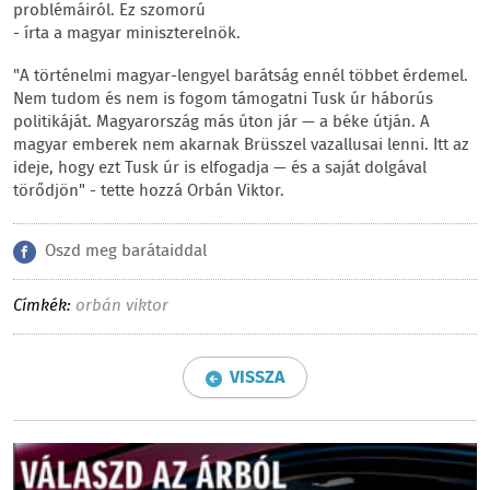
problémáiról. Ez szomorú
- írta a magyar miniszterelnök.
"A történelmi magyar-lengyel barátság ennél többet érdemel.
Nem tudom és nem is fogom támogatni Tusk úr háborús
politikáját. Magyarország más úton jár — a béke útján. A
magyar emberek nem akarnak Brüsszel vazallusai lenni. Itt az
ideje, hogy ezt Tusk úr is elfogadja — és a saját dolgával
törődjön" - tette hozzá Orbán Viktor.
Oszd meg barátaiddal
Címkék:
orbán viktor
VISSZA