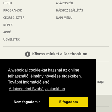
HÍREK
A VÁROSRÓL
PROGRAMOK
HÁZHOZ SZÁLLÍTÁS
CÉGREGISZTER
NAPI MENÜ
KÉPEK
APRÓ
ÜGYELETEK
Kövess minket a Facebook-on
A weboldal cookie-kat használ az online
felhasználói élmény növelése érdekében.
Tudj meg többet városodról! Hírek, programok, képek, napi
További információ erről
menü, cégek…. és minden, ami Rábaköz
Adatvédelmi Szabályzatunkban
MÉDIAAJÁNLÓ
ADATVÉDELEM
IMPRESSZUM
RÓLUNK
ÁSZF
Nem fogadom el
Elfogadom