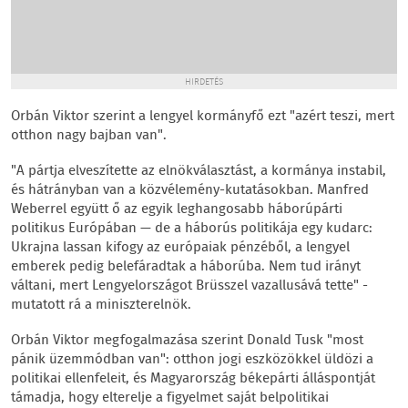
HIRDETÉS
Orbán Viktor szerint a lengyel kormányfő ezt "azért teszi, mert
otthon nagy bajban van".
"A pártja elveszítette az elnökválasztást, a kormánya instabil,
és hátrányban van a közvélemény-kutatásokban. Manfred
Weberrel együtt ő az egyik leghangosabb háborúpárti
politikus Európában — de a háborús politikája egy kudarc:
Ukrajna lassan kifogy az európaiak pénzéből, a lengyel
emberek pedig belefáradtak a háborúba. Nem tud irányt
váltani, mert Lengyelországot Brüsszel vazallusává tette" -
mutatott rá a miniszterelnök.
Orbán Viktor megfogalmazása szerint Donald Tusk "most
pánik üzemmódban van": otthon jogi eszközökkel üldözi a
politikai ellenfeleit, és Magyarország békepárti álláspontját
támadja, hogy elterelje a figyelmet saját belpolitikai