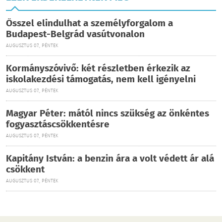
Ősszel elindulhat a személyforgalom a
Budapest-Belgrád vasútvonalon
AUGUSZTUS 07., PÉNTEK
Kormányszóvivő: két részletben érkezik az
iskolakezdési támogatás, nem kell igényelni
AUGUSZTUS 07., PÉNTEK
Magyar Péter: mától nincs szükség az önkéntes
fogyasztáscsökkentésre
AUGUSZTUS 07., PÉNTEK
Kapitány István: a benzin ára a volt védett ár alá
csökkent
AUGUSZTUS 07., PÉNTEK