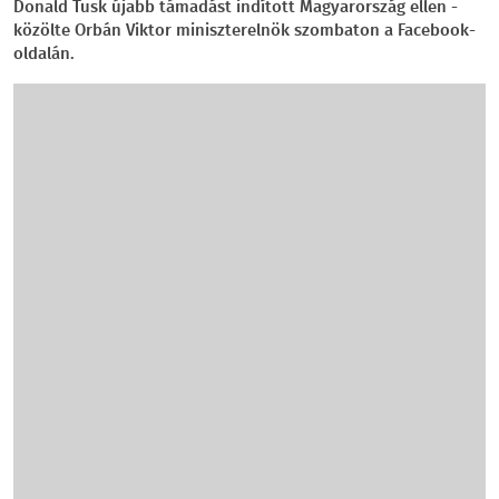
Donald Tusk újabb támadást indított Magyarország ellen -
közölte Orbán Viktor miniszterelnök szombaton a Facebook-
oldalán.