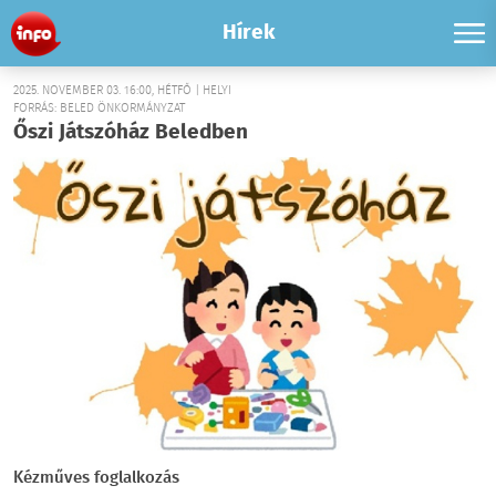
Hírek
2025. NOVEMBER 03. 16:00, HÉTFŐ | HELYI
FORRÁS: BELED ÖNKORMÁNYZAT
Őszi Játszóház Beledben
Kézműves foglalkozás