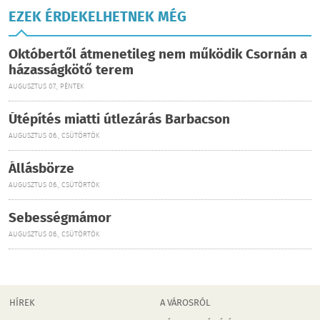
EZEK ÉRDEKELHETNEK MÉG
Októbertől átmenetileg nem működik Csornán a
házasságkötő terem
AUGUSZTUS 07., PÉNTEK
Útépítés miatti útlezárás Barbacson
AUGUSZTUS 06., CSÜTÖRTÖK
Állásbörze
AUGUSZTUS 06., CSÜTÖRTÖK
Sebességmámor
AUGUSZTUS 06., CSÜTÖRTÖK
HÍREK
A VÁROSRÓL