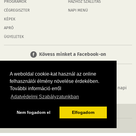
PROGRAMOK
HÁZHOZ SZÁLLÍTÁS
CÉGREGISZTER
NAPI MENÜ
KÉPEK
APRÓ
ÜGYELETEK
Kövess minket a Facebook-on
A weboldal cookie-kat használ az online
felhasználói élmény növelése érdekében.
Tudj meg többet városodról! Hírek, programok, képek, napi
További információ erről
menü, cégek…. és minden, ami Rábaköz
Adatvédelmi Szabályzatunkban
MÉDIAAJÁNLÓ
ADATVÉDELEM
IMPRESSZUM
RÓLUNK
ÁSZF
Nem fogadom el
Elfogadom
Copyright InfoVárosok. Minden jog fenntartva. | Web design & arculat by
Voov