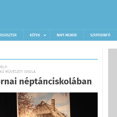
REGISZTER
KÉPEK
NAPI MENÜK
SZUPERINFÓ
HELYI
KÚ MŰVÉSZETI ISKOLA
ornai néptánciskolában