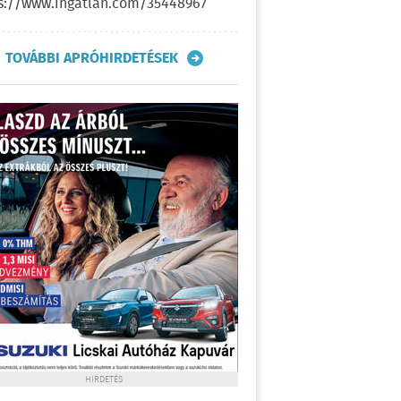
s://www.ingatlan.com/35448967
TOVÁBBI APRÓHIRDETÉSEK
HIRDETÉS