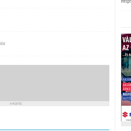
http
ola
HIRDETÉS