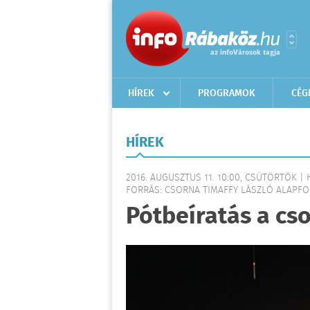
HÍREK
PROGRAMOK
CÉG
HÍREK
2016. AUGUSZTUS 11. 10:00, CSÜTÖRTÖK | 
FORRÁS: CSORNA TIMAFFY LÁSZLÓ ALAPFO
Pótbeíratás a cs