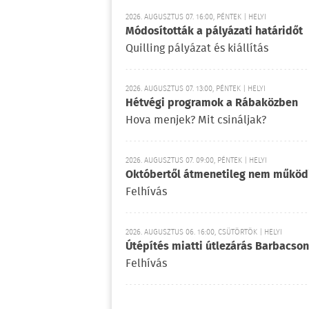
2026. AUGUSZTUS 07. 16:00, PÉNTEK | HELYI
Módosították a pályázati határidőt
Quilling pályázat és kiállítás
2026. AUGUSZTUS 07. 13:00, PÉNTEK | HELYI
Hétvégi programok a Rábaközben
Hova menjek? Mit csináljak?
2026. AUGUSZTUS 07. 09:00, PÉNTEK | HELYI
Októbertől átmenetileg nem működ
Felhívás
2026. AUGUSZTUS 06. 16:00, CSÜTÖRTÖK | HELYI
Útépítés miatti útlezárás Barbacson
Felhívás