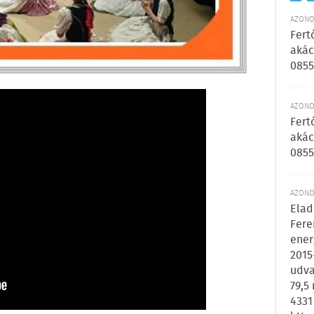
AZONOS
Fert
akác
0855
AZONOS
Fert
akác
0855
AZONOS
Elad
Fere
ener
2015
udva
79,5
4331