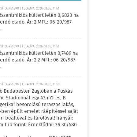
ÍTÓ: 451898 | FELADVA: 2026.08.05, 11:51
őszentmiklós külterületén 0,6820 ha
erdő eladó. Ár: 2 MFt.: 06-20/987-
.
ÍTÓ: 451899 | FELADVA: 2026.08.05, 11:51
őszentmiklós külterületén 0,7489 ha
erdő eladó. Ár: 2,2 MFt.: 06-20/987-
.
ÍTÓ: 451896 | FELADVA: 2026.08.05, 11:50
ó Budapesten Zuglóban a Puskás
nc Stadionnál egy 43 m2-es, B
getikai besorolású teraszos lakás,
-ben épült emelet ráépítéssel saját
ri beállóval és tárolóval! Irányár:
 millió forint. Érdeklődni: 36 30/480-