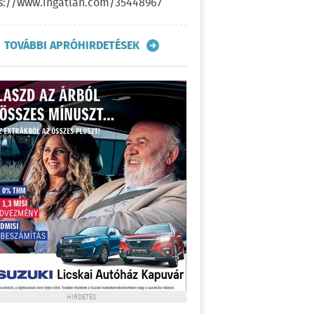
s://www.ingatlan.com/35448967
TOVÁBBI APRÓHIRDETÉSEK
HIRDETÉS