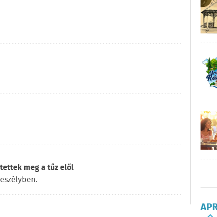
ettek meg a tűz elől
veszélyben.
AP