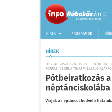
HÍREK
PROGRAMOK
CÉG
HÍREK
2012. AUGUSZTUS 16. 15:00, CSÜTÖRTÖK | 
FORRÁS: CSORNA TIMAFFY LÁSZLÓ ALAPF
Pótbeiratkozás a
néptánciskolába
Várják a néptáncot kedvelő fiatalok