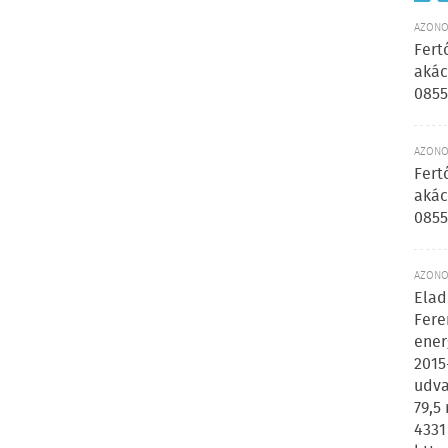
AZONOS
Fert
akác
0855
AZONOS
Fert
akác
0855
AZONOS
Elad
Fere
ener
2015
udva
79,5
4331