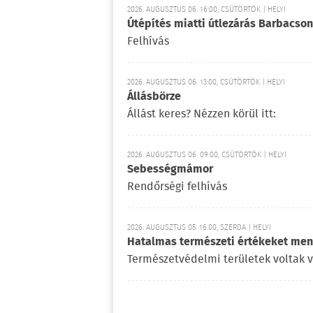
2026. AUGUSZTUS 06. 16:00, CSÜTÖRTÖK | HELYI
Útépítés miatti útlezárás Barbacson
Felhívás
2026. AUGUSZTUS 06. 13:00, CSÜTÖRTÖK | HELYI
Állásbörze
Állást keres? Nézzen körül itt:
2026. AUGUSZTUS 06. 09:00, CSÜTÖRTÖK | HELYI
Sebességmámor
Rendőrségi felhívás
2026. AUGUSZTUS 05. 16:00, SZERDA | HELYI
Hatalmas természeti értékeket ment
Természetvédelmi területek voltak 