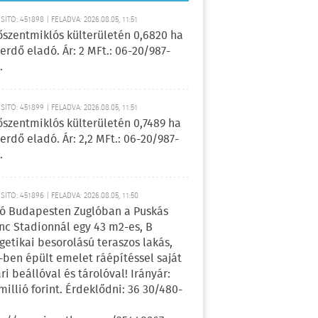
ÍTÓ: 451898 | FELADVA: 2026.08.05, 11:51
őszentmiklós külterületén 0,6820 ha
erdő eladó. Ár: 2 MFt.: 06-20/987-
.
ÍTÓ: 451899 | FELADVA: 2026.08.05, 11:51
őszentmiklós külterületén 0,7489 ha
erdő eladó. Ár: 2,2 MFt.: 06-20/987-
.
ÍTÓ: 451896 | FELADVA: 2026.08.05, 11:50
ó Budapesten Zuglóban a Puskás
nc Stadionnál egy 43 m2-es, B
getikai besorolású teraszos lakás,
-ben épült emelet ráépítéssel saját
ri beállóval és tárolóval! Irányár:
 millió forint. Érdeklődni: 36 30/480-