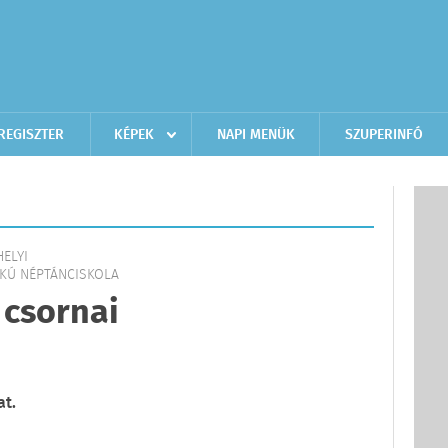
REGISZTER
KÉPEK
NAPI MENÜK
SZUPERINFÓ
HELYI
OKÚ NÉPTÁNCISKOLA
 csornai
at.