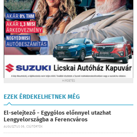
HIRDETÉS
EZEK ÉRDEKELHETNEK MÉG
El-selejtező - Egygólos előnnyel utazhat
Lengyelországba a Ferencváros
AUGUSZTUS 06., CSÜTÖRTÖK