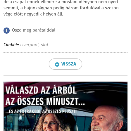
de a csapat ennek ellenére a mostani idényben nem nyert
semmit, a bajnokságban pedig három fordulóval a szezon
vége előtt negyedik helyen áll.
Oszd meg barátaiddal
Címkék:
Liverpool
,
slot
VISSZA