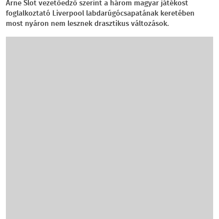
Arne Slot vezetőedző szerint a három magyar játékost
foglalkoztató Liverpool labdarúgócsapatának keretében
most nyáron nem lesznek drasztikus változások.