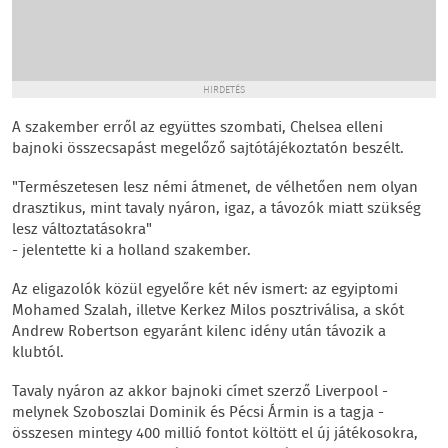
HIRDETÉS
A szakember erről az együttes szombati, Chelsea elleni
bajnoki összecsapást megelőző sajtótájékoztatón beszélt.
"Természetesen lesz némi átmenet, de vélhetően nem olyan
drasztikus, mint tavaly nyáron, igaz, a távozók miatt szükség
lesz változtatásokra"
- jelentette ki a holland szakember.
Az eligazolók közül egyelőre két név ismert: az egyiptomi
Mohamed Szalah, illetve Kerkez Milos posztriválisa, a skót
Andrew Robertson egyaránt kilenc idény után távozik a
klubtól.
Tavaly nyáron az akkor bajnoki címet szerző Liverpool -
melynek Szoboszlai Dominik és Pécsi Ármin is a tagja -
összesen mintegy 400 millió fontot költött el új játékosokra,