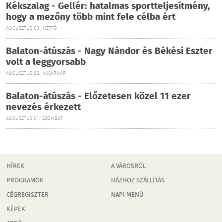
Kékszalag - Gellér: hatalmas sportteljesítmény,
hogy a mezőny több mint fele célba ért
AUGUSZTUS 03., HÉTFŐ
Balaton-átúszás - Nagy Nándor és Békési Eszter
volt a leggyorsabb
AUGUSZTUS 02., VASÁRNAP
Balaton-átúszás - Előzetesen közel 11 ezer
nevezés érkezett
AUGUSZTUS 01., SZOMBAT
HÍREK
A VÁROSRÓL
PROGRAMOK
HÁZHOZ SZÁLLÍTÁS
CÉGREGISZTER
NAPI MENÜ
KÉPEK