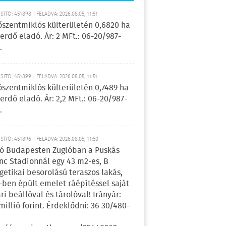
ÍTÓ: 451898 | FELADVA: 2026.08.05, 11:51
őszentmiklós külterületén 0,6820 ha
erdő eladó. Ár: 2 MFt.: 06-20/987-
.
ÍTÓ: 451899 | FELADVA: 2026.08.05, 11:51
őszentmiklós külterületén 0,7489 ha
erdő eladó. Ár: 2,2 MFt.: 06-20/987-
.
ÍTÓ: 451896 | FELADVA: 2026.08.05, 11:50
ó Budapesten Zuglóban a Puskás
nc Stadionnál egy 43 m2-es, B
getikai besorolású teraszos lakás,
-ben épült emelet ráépítéssel saját
ri beállóval és tárolóval! Irányár:
 millió forint. Érdeklődni: 36 30/480-