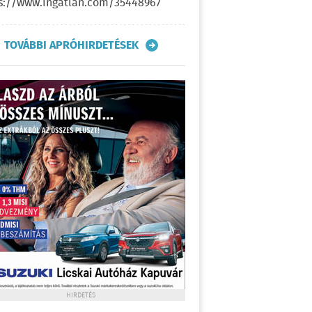
s://www.ingatlan.com/35448967
TOVÁBBI APRÓHIRDETÉSEK
HIRDETÉS