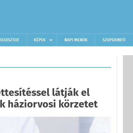
REGISZTER
KÉPEK
NAPI MENÜK
SZUPERINFÓ
ttesítéssel látják el
k háziorvosi körzetet