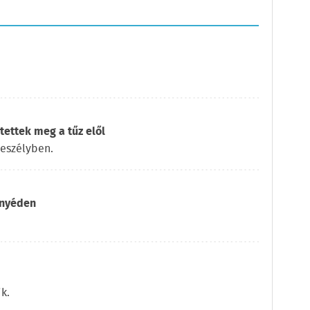
ettek meg a tűz elől
veszélyben.
itnyéden
k.