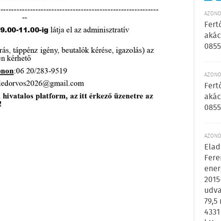
AZONOS
Fert
akác
0855
AZONOS
Fert
akác
0855
AZONOS
Elad
Fere
ener
2015
udva
79,5
4331