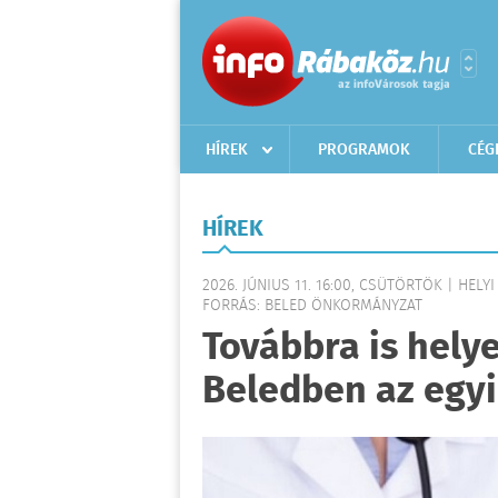
HÍREK
PROGRAMOK
CÉG
HÍREK
2026. JÚNIUS 11. 16:00, CSÜTÖRTÖK | HELYI
FORRÁS: BELED ÖNKORMÁNYZAT
Továbbra is helye
Beledben az egyi