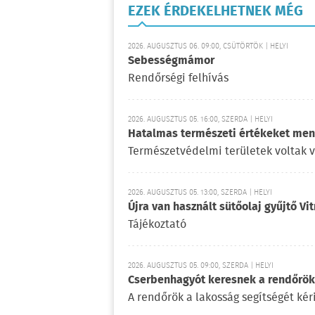
EZEK ÉRDEKELHETNEK MÉG
2026. AUGUSZTUS 06. 09:00, CSÜTÖRTÖK | HELYI
Sebességmámor
Rendőrségi felhívás
2026. AUGUSZTUS 05. 16:00, SZERDA | HELYI
Hatalmas természeti értékeket ment
Természetvédelmi területek voltak 
2026. AUGUSZTUS 05. 13:00, SZERDA | HELYI
Újra van használt sütőolaj gyűjtő V
Tájékoztató
2026. AUGUSZTUS 05. 09:00, SZERDA | HELYI
Cserbenhagyót keresnek a rendőrök
A rendőrök a lakosság segítségét kéri