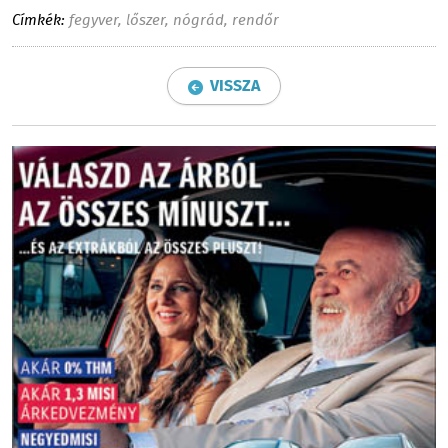
Címkék:
fegyver
,
lőszer
,
nógrád
,
rendőr
VISSZA