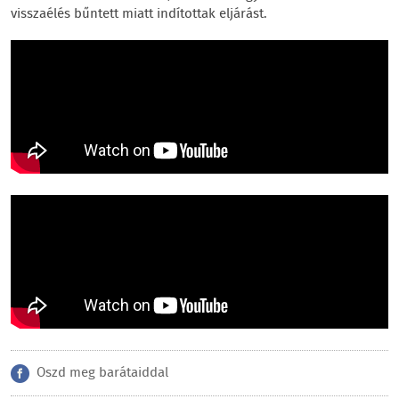
visszaélés bűntett miatt indítottak eljárást.
Oszd meg barátaiddal