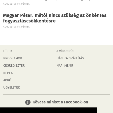
AUGUSZTUS 07., PÉNTEK
Magyar Péter: mától nincs szükség az önkéntes
fogyasztáscsökkentésre
AUGUSZTUS 07., PÉNTEK
HÍREK
A VÁROSRÓL
PROGRAMOK
HÁZHOZ SZÁLLÍTÁS
CÉGREGISZTER
NAPI MENÜ
KÉPEK
APRÓ
ÜGYELETEK
Kövess minket a Facebook-on