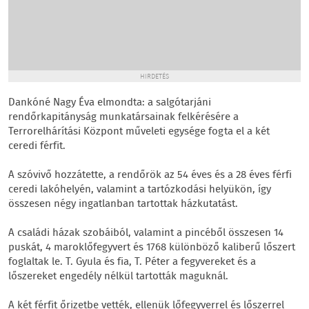
HIRDETÉS
Dankóné Nagy Éva elmondta: a salgótarjáni
rendőrkapitányság munkatársainak felkérésére a
Terrorelhárítási Központ műveleti egysége fogta el a két
ceredi férfit.
A szóvivő hozzátette, a rendőrök az 54 éves és a 28 éves férfi
ceredi lakóhelyén, valamint a tartózkodási helyükön, így
összesen négy ingatlanban tartottak házkutatást.
A családi házak szobáiból, valamint a pincéből összesen 14
puskát, 4 maroklőfegyvert és 1768 különböző kaliberű lőszert
foglaltak le. T. Gyula és fia, T. Péter a fegyvereket és a
lőszereket engedély nélkül tartották maguknál.
A két férfit őrizetbe vették, ellenük lőfegyverrel és lőszerrel