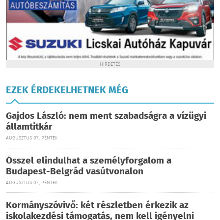
HIRDETÉS
EZEK ÉRDEKELHETNEK MÉG
Gajdos László: nem ment szabadságra a vízügyi
államtitkár
AUGUSZTUS 07., PÉNTEK
Ősszel elindulhat a személyforgalom a
Budapest-Belgrád vasútvonalon
AUGUSZTUS 07., PÉNTEK
Kormányszóvivő: két részletben érkezik az
iskolakezdési támogatás, nem kell igényelni