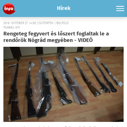
Hírek
2016. OKTÓBER 27. 14:08, CSÜTÖRTÖK | BELFÖLD
FORRÁS: MTI
Rengeteg fegyvert és lőszert foglaltak le a
rendőrök Nógrád megyében - VIDEÓ