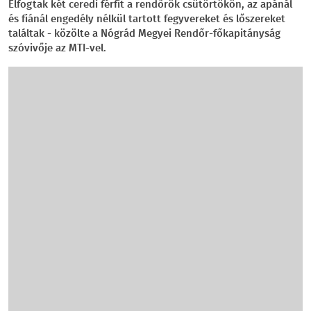
Elfogtak két ceredi férfit a rendőrök csütörtökön, az apánál
és fiánál engedély nélkül tartott fegyvereket és lőszereket
találtak - közölte a Nógrád Megyei Rendőr-főkapitányság
szóvivője az MTI-vel.