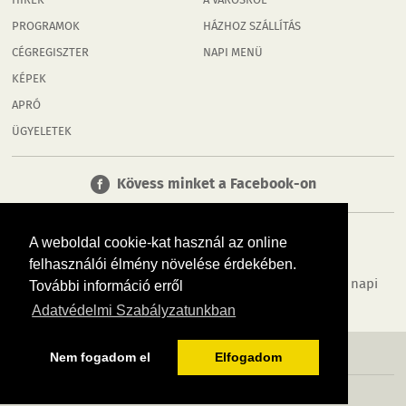
HÍREK
A VÁROSRÓL
PROGRAMOK
HÁZHOZ SZÁLLÍTÁS
CÉGREGISZTER
NAPI MENÜ
KÉPEK
APRÓ
ÜGYELETEK
Kövess minket a Facebook-on
A weboldal cookie-kat használ az online
felhasználói élmény növelése érdekében.
Tudj meg többet városodról! Hírek, programok, képek, napi
További információ erről
menü, cégek…. és minden, ami Rábaköz
Adatvédelmi Szabályzatunkban
MÉDIAAJÁNLÓ
ADATVÉDELEM
IMPRESSZUM
RÓLUNK
ÁSZF
Nem fogadom el
Elfogadom
Copyright InfoVárosok. Minden jog fenntartva. | Web design & arculat by
Voov