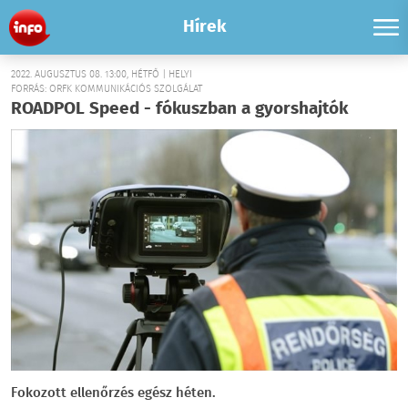
Hírek
2022. AUGUSZTUS 08. 13:00, HÉTFŐ | HELYI
FORRÁS: ORFK KOMMUNIKÁCIÓS SZOLGÁLAT
ROADPOL Speed - fókuszban a gyorshajtók
Fokozott ellenőrzés egész héten.