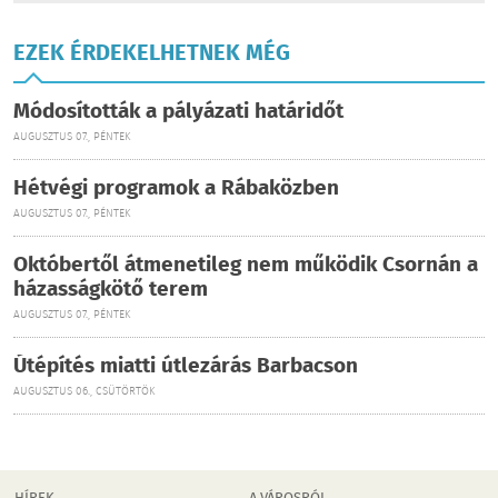
EZEK ÉRDEKELHETNEK MÉG
Módosították a pályázati határidőt
AUGUSZTUS 07., PÉNTEK
Hétvégi programok a Rábaközben
AUGUSZTUS 07., PÉNTEK
Októbertől átmenetileg nem működik Csornán a
házasságkötő terem
AUGUSZTUS 07., PÉNTEK
Útépítés miatti útlezárás Barbacson
AUGUSZTUS 06., CSÜTÖRTÖK