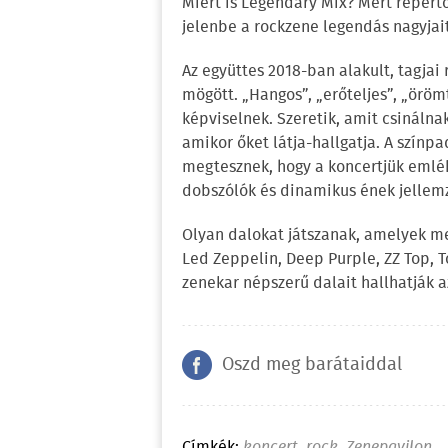
Miért is Legendary Mix? Mert repert
jelenbe a rockzene legendás nagyjait
Az együttes 2018-ban alakult, tagjai
mögött. „Hangos”, „erőteljes”, „örömt
képviselnek. Szeretik, amit csinálna
amikor őket látja-hallgatja. A színpa
megtesznek, hogy a koncertjük emlék
dobszólók és dinamikus ének jellem
Olyan dalokat játszanak, amelyek meg
Led Zeppelin, Deep Purple, ZZ Top, T
zenekar népszerű dalait hallhatják a
Oszd meg barátaiddal
Címkék:
koncert
,
rock
,
Zenepavilon