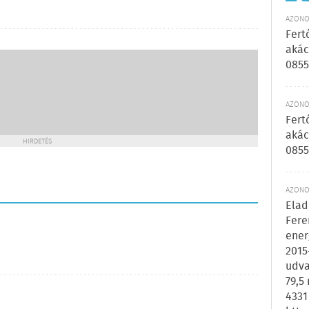
AZONOS
Fert
akác
0855
AZONOS
Fert
akác
HIRDETÉS
0855
AZONOS
Elad
Fere
ener
2015
udva
79,5
4331