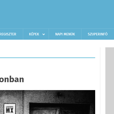
REGISZTER
KÉPEK
NAPI MENÜK
SZUPERINFÓ
lonban