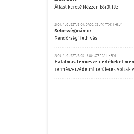
Állást keres? Nézzen körül itt:
2026. AUGUSZTUS 06. 09:00, CSÜTÖRTÖK | HELYI
Sebességmámor
Rendőrségi felhívás
2026. AUGUSZTUS 05. 16:00, SZERDA | HELYI
Hatalmas természeti értékeket ment
Természetvédelmi területek voltak 