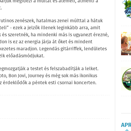
oárjuk megidézi a múltat és átemeli, átmenti a
.
 rutinos zenészek, hatalmas zenei múlttal a hátuk
eli” - ezek a jelzők illenek leginkább arra, amit
k és szeretnék, ha mindenki más is ugyanezt érezné,
don is ez az energia járja át őket és mindent
ezetes maradjon. Legendás gitárriffek, lendületes
zik előadásmódjukat.
mozgatják a testet és felszabadítják a lelket.
oto, Bon Jovi, Journey és még sok más ikonikus
z érdeklődők a péntek esti csornai koncerten.
AP