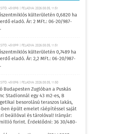
ÍTÓ: 451898 | FELADVA: 2026.08.05, 11:51
őszentmiklós külterületén 0,6820 ha
erdő eladó. Ár: 2 MFt.: 06-20/987-
.
ÍTÓ: 451899 | FELADVA: 2026.08.05, 11:51
őszentmiklós külterületén 0,7489 ha
erdő eladó. Ár: 2,2 MFt.: 06-20/987-
.
ÍTÓ: 451896 | FELADVA: 2026.08.05, 11:50
ó Budapesten Zuglóban a Puskás
nc Stadionnál egy 43 m2-es, B
getikai besorolású teraszos lakás,
-ben épült emelet ráépítéssel saját
ri beállóval és tárolóval! Irányár:
 millió forint. Érdeklődni: 36 30/480-