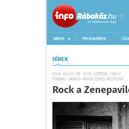
HÍREK
PROGRAMOK
CÉG
HÍREK
2026. JÚLIUS 08. 13:00, SZERDA | HELYI
FORRÁS: VÁROSI MŰVELŐDÉSI KÖZPONT
Rock a Zenepavi