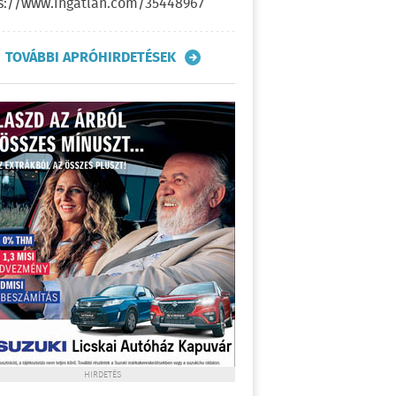
s://www.ingatlan.com/35448967
TOVÁBBI APRÓHIRDETÉSEK
HIRDETÉS