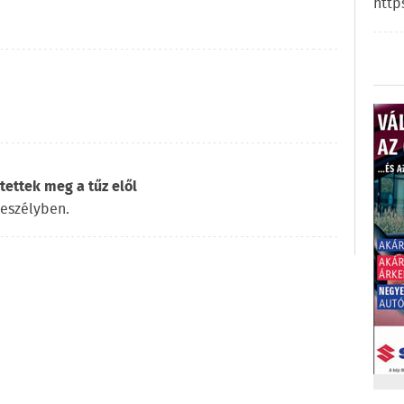
http
ettek meg a tűz elől
veszélyben.