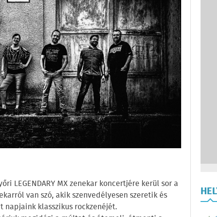
győri LEGENDARY MX zenekar koncertjére kerül sor a
HE
karról van szó, akik szenvedélyesen szeretik és
t napjaink klasszikus rockzenéjét.