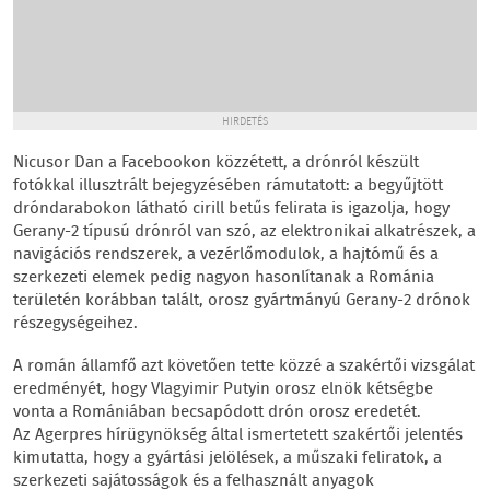
HIRDETÉS
Nicusor Dan a Facebookon közzétett, a drónról készült
fotókkal illusztrált bejegyzésében rámutatott: a begyűjtött
dróndarabokon látható cirill betűs felirata is igazolja, hogy
Gerany-2 típusú drónról van szó, az elektronikai alkatrészek, a
navigációs rendszerek, a vezérlőmodulok, a hajtómű és a
szerkezeti elemek pedig nagyon hasonlítanak a Románia
területén korábban talált, orosz gyártmányú Gerany-2 drónok
részegységeihez.
A román államfő azt követően tette közzé a szakértői vizsgálat
eredményét, hogy Vlagyimir Putyin orosz elnök kétségbe
vonta a Romániában becsapódott drón orosz eredetét.
Az Agerpres hírügynökség által ismertetett szakértői jelentés
kimutatta, hogy a gyártási jelölések, a műszaki feliratok, a
szerkezeti sajátosságok és a felhasznált anyagok