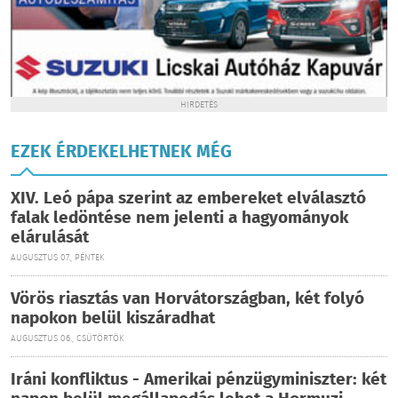
HIRDETÉS
EZEK ÉRDEKELHETNEK MÉG
XIV. Leó pápa szerint az embereket elválasztó
falak ledöntése nem jelenti a hagyományok
elárulását
AUGUSZTUS 07., PÉNTEK
Vörös riasztás van Horvátországban, két folyó
napokon belül kiszáradhat
AUGUSZTUS 06., CSÜTÖRTÖK
Iráni konfliktus - Amerikai pénzügyminiszter: két