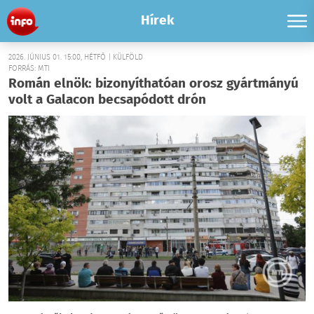
Hírek
2026. JÚNIUS 01. 15:00, HÉTFŐ | KÜLFÖLD
FORRÁS: MTI
Román elnök: bizonyíthatóan orosz gyártmányú
volt a Galacon becsapódott drón