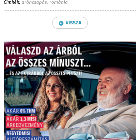
Címkék:
dróncsapás
,
románia
VISSZA