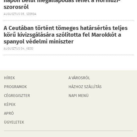
napon belül megállapodás lehet a Hormuzi-
szorosról
AUGUSZTUS 05., SZERDA
A Ceutában történt tömeges határsértés teljes
körű kivizsgálására szólította fel Marokkót a
spanyol védelmi miniszter
AUGUSZTUS 04., KEDD
HÍREK
A VÁROSRÓL
PROGRAMOK
HÁZHOZ SZÁLLÍTÁS
CÉGREGISZTER
NAPI MENÜ
KÉPEK
APRÓ
ÜGYELETEK