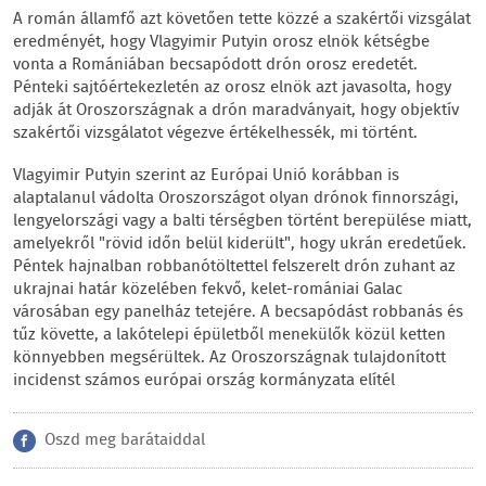
A román államfő azt követően tette közzé a szakértői vizsgálat
eredményét, hogy Vlagyimir Putyin orosz elnök kétségbe
vonta a Romániában becsapódott drón orosz eredetét.
Pénteki sajtóértekezletén az orosz elnök azt javasolta, hogy
adják át Oroszországnak a drón maradványait, hogy objektív
szakértői vizsgálatot végezve értékelhessék, mi történt.
Vlagyimir Putyin szerint az Európai Unió korábban is
alaptalanul vádolta Oroszországot olyan drónok finnországi,
lengyelországi vagy a balti térségben történt berepülése miatt,
amelyekről "rövid időn belül kiderült", hogy ukrán eredetűek.
Péntek hajnalban robbanótöltettel felszerelt drón zuhant az
ukrajnai határ közelében fekvő, kelet-romániai Galac
városában egy panelház tetejére. A becsapódást robbanás és
tűz követte, a lakótelepi épületből menekülők közül ketten
könnyebben megsérültek. Az Oroszországnak tulajdonított
incidenst számos európai ország kormányzata elítél
Oszd meg barátaiddal