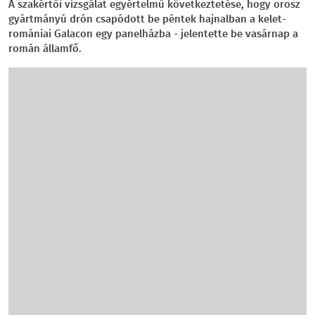
A szakértői vizsgálat egyértelmű következtetése, hogy orosz
gyártmányú drón csapódott be péntek hajnalban a kelet-
romániai Galacon egy panelházba - jelentette be vasárnap a
román államfő.