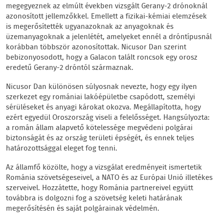
megegyeznek az elmúlt években vizsgált Gerany-2 drónoknál
azonosított jellemzőkkel. Emellett a fizikai-kémiai elemzések
is megerősítették ugyanazoknak az anyagoknak és
üzemanyagoknak a jelenlétét, amelyeket ennél a dróntípusnál
korábban többször azonosítottak. Nicusor Dan szerint
bebizonyosodott, hogy a Galacon talált roncsok egy orosz
eredetű Gerany-2 dróntól származnak.
Nicusor Dan különösen súlyosnak nevezte, hogy egy ilyen
szerkezet egy romániai lakóépületbe csapódott, személyi
sérüléseket és anyagi károkat okozva. Megállapította, hogy
ezért egyedül Oroszország viseli a felelősséget. Hangsúlyozta:
a román állam alapvető kötelessége megvédeni polgárai
biztonságát és az ország területi épségét, és ennek teljes
határozottsággal eleget fog tenni.
Az államfő közölte, hogy a vizsgálat eredményeit ismertetik
Románia szövetségeseivel, a NATO és az Európai Unió illetékes
szerveivel. Hozzátette, hogy Románia partnereivel együtt
továbbra is dolgozni fog a szövetség keleti határának
megerősítésén és saját polgárainak védelmén.