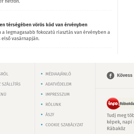
r hétfőn.
en térségében vörös kód van érvényben
 a legmagasabb fokozatú riasztás van érvényben a
 első vasárnapján.
SRÓL
MÉDIAAJÁNLÓ
Kövess 
 SZÁLLÍTÁS
ADATVÉDELEM
ENÜ
IMPRESSZUM
RÓLUNK
ÁSZF
Tudj meg töb
képek, napi
COOKIE SZABÁLYZAT
Rábaköz