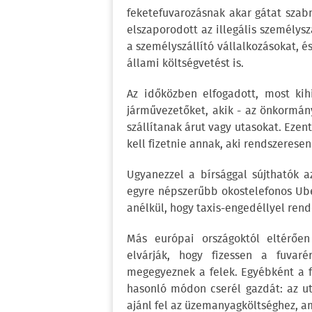
feketefuvarozásnak akar gátat szabn
elszaporodott az illegális személysz
a személyszállító vállalkozásokat, é
állami költségvetést is.
Az időközben elfogadott, most kihi
járművezetőket, akik - az önkormány
szállítanak árut vagy utasokat. Ezent
kell fizetnie annak, aki rendszeresen
Ugyanezzel a bírsággal sújthatók a
egyre népszerűbb okostelefonos Ube
anélkül, hogy taxis-engedéllyel ren
Más európai országoktól eltérően
elvárják, hogy fizessen a fuvaré
megegyeznek a felek. Egyébként a f
hasonló módon cserél gazdát: az ut
ajánl fel az üzemanyagköltséghez, a