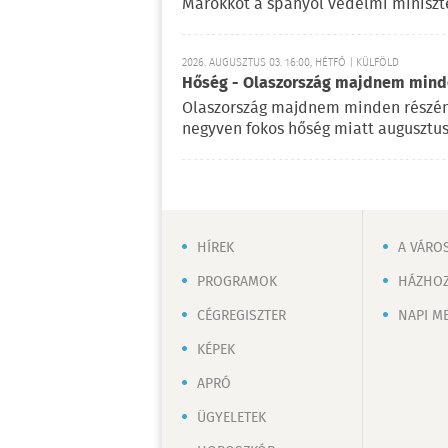
Marokkót a spanyol védelmi miniszte
2026. AUGUSZTUS 03. 16:00, HÉTFŐ | KÜLFÖLD
Hőség - Olaszország majdnem mind
Olaszország majdnem minden részén
negyven fokos hőség miatt augusztus
HÍREK
A VÁRO
PROGRAMOK
HÁZHOZ
CÉGREGISZTER
NAPI M
KÉPEK
APRÓ
ÜGYELETEK