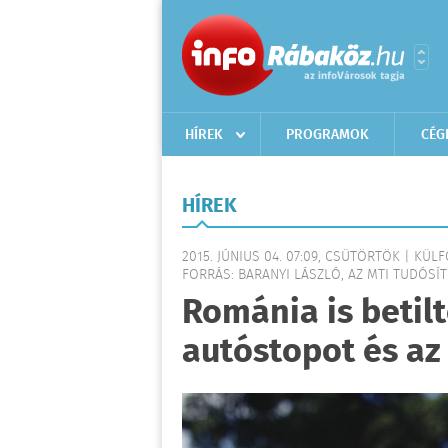
HÍREK
PROGRAMOK
CÉG
HÍREK
2015. JÚNIUS 04. 07:09, CSÜTÖRTÖK | KÜL
FORRÁS: BARANYI LÁSZLÓ, AZ MTI TUDÓSÍTÓ
Románia is betilt
autóstopot és az