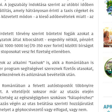
i. A jogszabály indoklása szerint az utóbbi időben
állítás, amely hátrányosan érinti a taxis cégeket és
s közvetett módon - a kieső adóbevételek miatt - az
rdetett törvény szerint büntetni fogják azokat a
zatok által kibocsátott - engedély nélkül, pénzért
úl 1000-5000 lej (70-350 ezer forint) közötti bírságot
 stoposokat vesz fel fizetség ellenében.
zok az alkalmi "taxisok" is, akik a Romániában is
r program segítségével szereznek fizetős utasokat,
delkeznének és adóznának bevételük után.
 Romániában a felvett autóstopostól többnyire
rt. A viteldíjról sokszor már az utazás elején
izetség az egészségügyben szokásos "hálapénzhez"
azás végén az utas belátása szerinti hozzájárulást
AP
melyet a gépkocsivezető vagy elfogad, vagy nem.