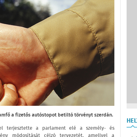
amfő a fizetős autóstopot betiltó törvényt szerdán.
HE
el terjesztette a parlament elé a személy- és
rvény módosítását célzó tervezetét, amellyel a