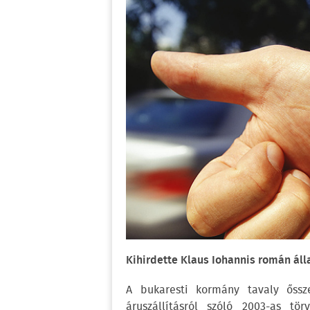
Kihirdette Klaus Iohannis román áll
A bukaresti kormány tavaly őssz
áruszállításról szóló 2003-as tö