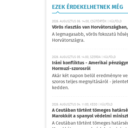
EZEK ÉRDEKELHETNEK MÉG
2026. AUGUSZTUS 06. 14:00, CSÜTÖRTÖK | KÜLFÖLD
Vörös riasztás van Horvátországban,
A legmagasabb, vörös fokozatú hőségr
Horvátországra.
2026. AUGUSZTUS 05. 14:00, SZERDA | KÜLFÖLD
Iráni konfliktus - Amerikai pénzügy
Hormuzi-szorosról
Akár két napon belül eredményre vez
szoros teljes megnyitásáról - jelent
kedden.
2026. AUGUSZTUS 04. 11:00, KEDD | KÜLFÖLD
A Ceutában történt tömeges határsért
Marokkót a spanyol védelmi minisz
A Ceutában történt tömeges határsérté