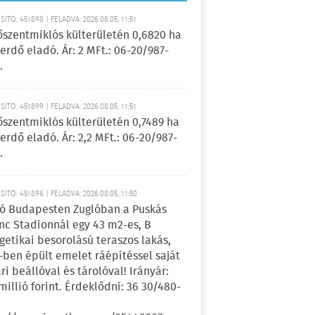
ÍTÓ: 451898 | FELADVA: 2026.08.05, 11:51
őszentmiklós külterületén 0,6820 ha
erdő eladó. Ár: 2 MFt.: 06-20/987-
.
ÍTÓ: 451899 | FELADVA: 2026.08.05, 11:51
őszentmiklós külterületén 0,7489 ha
erdő eladó. Ár: 2,2 MFt.: 06-20/987-
.
ÍTÓ: 451896 | FELADVA: 2026.08.05, 11:50
ó Budapesten Zuglóban a Puskás
nc Stadionnál egy 43 m2-es, B
getikai besorolású teraszos lakás,
-ben épült emelet ráépítéssel saját
ri beállóval és tárolóval! Irányár:
 millió forint. Érdeklődni: 36 30/480-