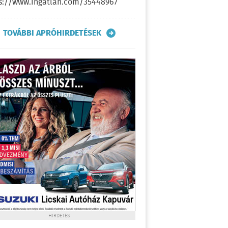
s://www.ingatlan.com/35448967
TOVÁBBI APRÓHIRDETÉSEK
HIRDETÉS