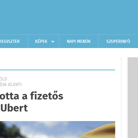
REGISZTER
KÉPEK
NAPI MENÜK
SZUPERINFÓ
FÖLD
JA JELENTI:
otta a fizetős
 Ubert