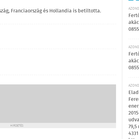
AZONOS
ág, Franciaország és Hollandia is betiltotta.
Fert
akác
0855
AZONOS
Fert
akác
0855
AZONOS
Elad
Fere
ener
2015
udva
79,5
HIRDETÉS
4331