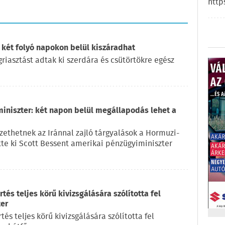
http
 két folyó napokon belül kiszáradhat
iasztást adtak ki szerdára és csütörtökre egész
miniszter: két napon belül megállapodás lehet a
ethetnek az Iránnal zajló tárgyalások a Hormuzi-
ette ki Scott Bessent amerikai pénzügyiminiszter
és teljes körű kivizsgálására szólította fel
ter
s teljes körű kivizsgálására szólította fel