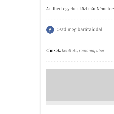
Az Ubert egyebek közt már Németorsz
Oszd meg barátaiddal
Címkék:
betiltott
,
románia
,
uber