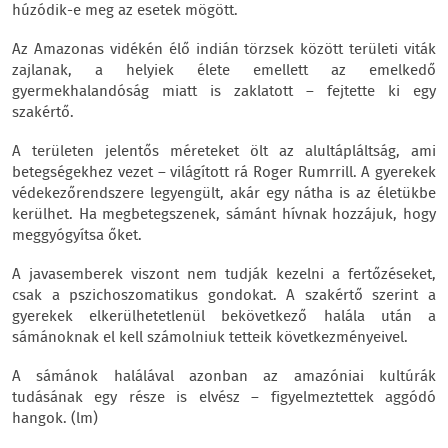
húzódik-e meg az esetek mögött.
Az Amazonas vidékén élő indián törzsek között területi viták
zajlanak, a helyiek élete emellett az emelkedő
gyermekhalandóság miatt is zaklatott – fejtette ki egy
szakértő.
A területen jelentős méreteket ölt az alultápláltság, ami
betegségekhez vezet – világított rá Roger Rumrrill. A gyerekek
védekezőrendszere legyengült, akár egy nátha is az életükbe
kerülhet. Ha megbetegszenek, sámánt hívnak hozzájuk, hogy
meggyógyítsa őket.
A javasemberek viszont nem tudják kezelni a fertőzéseket,
csak a pszichoszomatikus gondokat. A szakértő szerint a
gyerekek elkerülhetetlenül bekövetkező halála után a
sámánoknak el kell számolniuk tetteik következményeivel.
A sámánok halálával azonban az amazóniai kultúrák
tudásának egy része is elvész – figyelmeztettek aggódó
hangok. (lm)