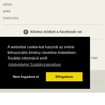
KÉPEK
APRÓ
ÜGYELETEK
Kövess minket a Facebook-on
A weboldal cookie-kat használ az online
felhasználói élmény növelése érdekében.
Tudj meg többet városodról! Hírek, programok, képek, napi
További információ erről
menü, cégek…. és minden, ami Rábaköz
Adatvédelmi Szabályzatunkban
MÉDIAAJÁNLÓ
ADATVÉDELEM
IMPRESSZUM
RÓLUNK
ÁSZF
Nem fogadom el
Elfogadom
Copyright InfoVárosok. Minden jog fenntartva. | Web design & arculat by
Voov