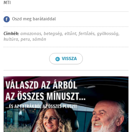
MTI
Oszd meg barátaiddal
Címkék:
amazonas
,
betegség
,
eltűnt
,
fertőzés
,
gyilkosság
,
kultúra
,
peru
,
sámán
VISSZA