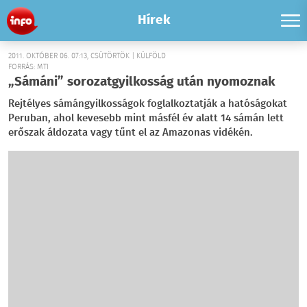
Hírek
2011. OKTÓBER 06. 07:13, CSÜTÖRTÖK | KÜLFÖLD
FORRÁS: MTI
„Sámáni” sorozatgyilkosság után nyomoznak
Rejtélyes sámángyilkosságok foglalkoztatják a hatóságokat
Peruban, ahol kevesebb mint másfél év alatt 14 sámán lett
erőszak áldozata vagy tűnt el az Amazonas vidékén.