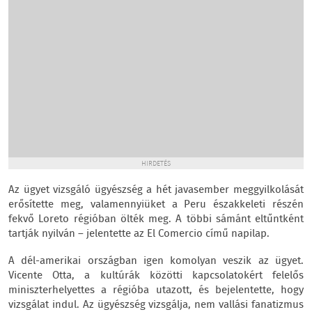
HIRDETÉS
Az ügyet vizsgáló ügyészség a hét javasember meggyilkolását
erősítette meg, valamennyiüket a Peru északkeleti részén
fekvő Loreto régióban ölték meg. A többi sámánt eltűntként
tartják nyilván – jelentette az El Comercio című napilap.
A dél-amerikai országban igen komolyan veszik az ügyet.
Vicente Otta, a kultúrák közötti kapcsolatokért felelős
miniszterhelyettes a régióba utazott, és bejelentette, hogy
vizsgálat indul. Az ügyészség vizsgálja, nem vallási fanatizmus