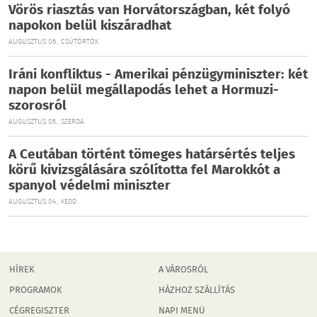
Vörös riasztás van Horvátországban, két folyó
napokon belül kiszáradhat
AUGUSZTUS 06., CSÜTÖRTÖK
Iráni konfliktus - Amerikai pénzügyminiszter: két
napon belül megállapodás lehet a Hormuzi-
szorosról
AUGUSZTUS 05., SZERDA
A Ceutában történt tömeges határsértés teljes
körű kivizsgálására szólította fel Marokkót a
spanyol védelmi miniszter
AUGUSZTUS 04., KEDD
HÍREK
A VÁROSRÓL
PROGRAMOK
HÁZHOZ SZÁLLÍTÁS
CÉGREGISZTER
NAPI MENÜ