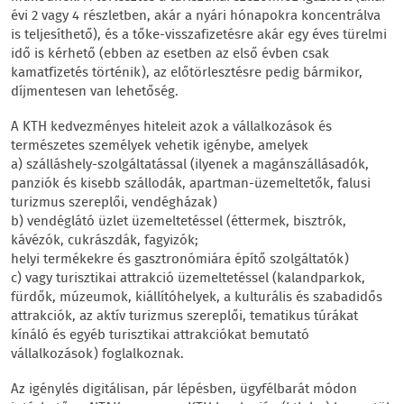
évi 2 vagy 4 részletben, akár a nyári hónapokra koncentrálva
is teljesíthető), és a tőke-visszafizetésre akár egy éves türelmi
idő is kérhető (ebben az esetben az első évben csak
kamatfizetés történik), az előtörlesztésre pedig bármikor,
díjmentesen van lehetőség.
A KTH kedvezményes hiteleit azok a vállalkozások és
természetes személyek vehetik igénybe, amelyek
a) szálláshely-szolgáltatással (ilyenek a magánszállásadók,
panziók és kisebb szállodák, apartman-üzemeltetők, falusi
turizmus szereplői, vendégházak)
b) vendéglátó üzlet üzemeltetéssel (éttermek, bisztrók,
kávézók, cukrászdák, fagyizók;
helyi termékekre és gasztronómiára építő szolgáltatók)
c) vagy turisztikai attrakció üzemeltetéssel (kalandparkok,
fürdők, múzeumok, kiállítóhelyek, a kulturális és szabadidős
attrakciók, az aktív turizmus szereplői, tematikus túrákat
kínáló és egyéb turisztikai attrakciókat bemutató
vállalkozások) foglalkoznak.
Az igénylés digitálisan, pár lépésben, ügyfélbarát módon