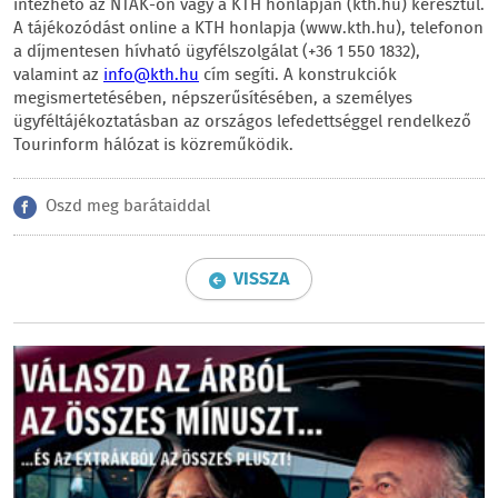
intézhető az NTAK-on vagy a KTH honlapján (kth.hu) keresztül.
A tájékozódást online a KTH honlapja (www.kth.hu), telefonon
a díjmentesen hívható ügyfélszolgálat (+36 1 550 1832),
valamint az
info@kth.hu
cím segíti. A konstrukciók
megismertetésében, népszerűsítésében, a személyes
ügyféltájékoztatásban az országos lefedettséggel rendelkező
Tourinform hálózat is közreműködik.
Oszd meg barátaiddal
VISSZA