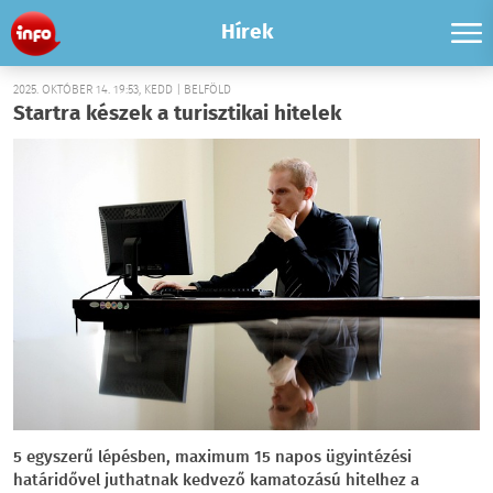
Hírek
2025. OKTÓBER 14. 19:53, KEDD | BELFÖLD
Startra készek a turisztikai hitelek
5 egyszerű lépésben, maximum 15 napos ügyintézési
határidővel juthatnak kedvező kamatozású hitelhez a