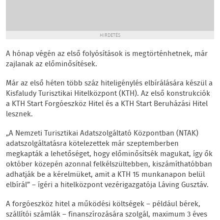
HIRDETÉS
A hónap végén az első folyósítások is megtörténhetnek, már
zajlanak az előminősítések.
Már az első héten több száz hiteligénylés elbírálására készül a
Kisfaludy Turisztikai Hitelközpont (KTH). Az első konstrukciók
a KTH Start Forgóeszköz Hitel és a KTH Start Beruházási Hitel
lesznek.
„A Nemzeti Turisztikai Adatszolgáltató Központban (NTAK)
adatszolgáltatásra kötelezettek már szeptemberben
megkapták a lehetőséget, hogy előminősítsék magukat, így ők
október közepén azonnal felkélszültebben, kiszámíthatóbban
adhatják be a kérelmüket, amit a KTH 15 munkanapon belül
elbírál” – ígéri a hitelközpont vezérigazgatója Láving Gusztáv.
A forgóeszköz hitel a működési költségek – például bérek,
szállítói számlák – finanszírozására szolgál, maximum 3 éves