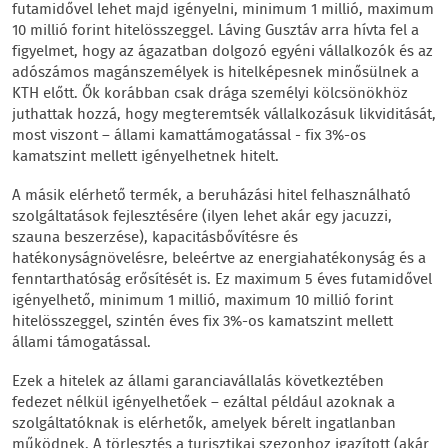
futamidővel lehet majd igényelni, minimum 1 millió, maximum
10 millió forint hitelösszeggel. Láving Gusztáv arra hívta fel a
figyelmet, hogy az ágazatban dolgozó egyéni vállalkozók és az
adószámos magánszemélyek is hitelképesnek minősülnek a
KTH előtt. Ők korábban csak drága személyi kölcsönökhöz
juthattak hozzá, hogy megteremtsék vállalkozásuk likviditását,
most viszont – állami kamattámogatással - fix 3%-os
kamatszint mellett igényelhetnek hitelt.
A másik elérhető termék, a beruházási hitel felhasználható
szolgáltatások fejlesztésére (ilyen lehet akár egy jacuzzi,
szauna beszerzése), kapacitásbővítésre és
hatékonyságnövelésre, beleértve az energiahatékonyság és a
fenntarthatóság erősítését is. Ez maximum 5 éves futamidővel
igényelhető, minimum 1 millió, maximum 10 millió forint
hitelösszeggel, szintén éves fix 3%-os kamatszint mellett
állami támogatással.
Ezek a hitelek az állami garanciavállalás következtében
fedezet nélkül igényelhetőek – ezáltal például azoknak a
szolgáltatóknak is elérhetők, amelyek bérelt ingatlanban
működnek. A törlesztés a turisztikai szezonhoz igazított (akár