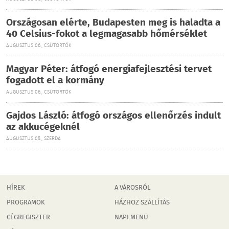
Országosan elérte, Budapesten meg is haladta a
40 Celsius-fokot a legmagasabb hőmérséklet
AUGUSZTUS 06., CSÜTÖRTÖK
Magyar Péter: átfogó energiafejlesztési tervet
fogadott el a kormány
AUGUSZTUS 06., CSÜTÖRTÖK
Gajdos László: átfogó országos ellenőrzés indult
az akkucégeknél
AUGUSZTUS 05., SZERDA
HÍREK
A VÁROSRÓL
PROGRAMOK
HÁZHOZ SZÁLLÍTÁS
CÉGREGISZTER
NAPI MENÜ