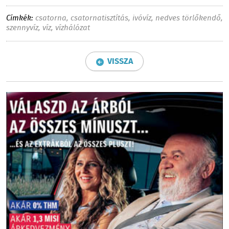
Címkék:
csatorna
,
csatornatisztítás
,
ivóvíz
,
nedves törlőkendő
,
szennyvíz
,
víz
,
vízhálózat
VISSZA