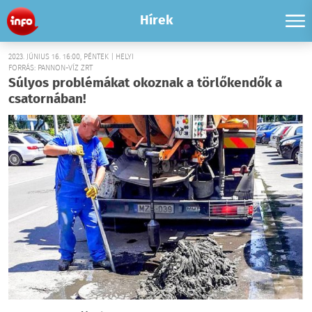
Hírek
2023. JÚNIUS 16. 16:00, PÉNTEK | HELYI
FORRÁS: PANNON-VÍZ ZRT
Súlyos problémákat okoznak a törlőkendők a
csatornában!