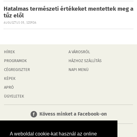
Hatalmas természeti értékeket mentettek meg a
tűz elől
AUGUSZTUS 05., SZERDA
HÍREK
A VÁROSRÓL
PROGRAMOK
HÁZHOZ SZÁLLÍTÁS
CÉGREGISZTER
NAPI MENÜ
KÉPEK
APRÓ
ÜGYELETEK
Kövess minket a Facebook-on
A weboldal cookie-kat használ az online