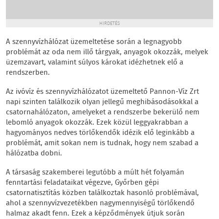
HIRDETÉS
A szennyvízhálózat üzemeltetése során a legnagyobb
problémát az oda nem illő tárgyak, anyagok okozzák, melyek
üzemzavart, valamint súlyos károkat idézhetnek elő a
rendszerben.
Az ivóvíz és szennyvízhálózatot üzemeltető Pannon-Víz Zrt
napi szinten találkozik olyan jellegű meghibásodásokkal a
csatornahálózaton, amelyeket a rendszerbe bekerülő nem
lebomló anyagok okozzák. Ezek közül leggyakrabban a
hagyományos nedves törlőkendők idézik elő leginkább a
problémát, amit sokan nem is tudnak, hogy nem szabad a
hálózatba dobni.
A társaság szakemberei legutóbb a múlt hét folyamán
fenntartási feladataikat végezve, Győrben gépi
csatornatisztítás közben találkoztak hasonló problémával,
ahol a szennyvízvezetékben nagymennyiségű törlőkendő
halmaz akadt fenn. Ezek a képződmények útjuk során