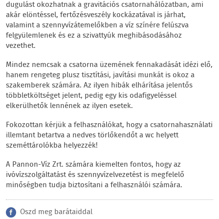
dugulást okozhatnak a gravitációs csatornahálózatban, ami
akár elöntéssel, fertőzésveszély kockázatával is járhat,
valamint a szennyvízátemelőkben a víz színére felúszva
felgyülemlenek és ez a szivattyúk meghibásodásához
vezethet.
Mindez nemcsak a csatorna üzemének fennakadását idézi elő,
hanem rengeteg plusz tisztítási, javítási munkát is okoz a
szakemberek számára. Az ilyen hibák elhárítása jelentős
többletköltséget jelent, pedig egy kis odafigyeléssel
elkerülhetők lennének az ilyen esetek.
Fokozottan kérjük a felhasználókat, hogy a csatornahasználati
illemtant betartva a nedves törlőkendőt a wc helyett
szeméttárolókba helyezzék!
A Pannon-Víz Zrt. számára kiemelten fontos, hogy az
ivóvízszolgáltatást és szennyvízelvezetést is megfelelő
minőségben tudja biztosítani a felhasználói számára.
Oszd meg barátaiddal