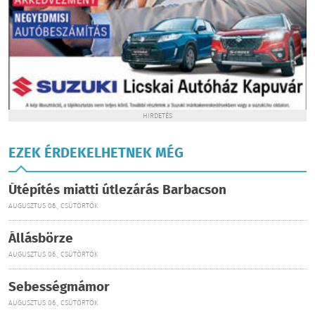
HIRDETÉS
EZEK ÉRDEKELHETNEK MÉG
Útépítés miatti útlezárás Barbacson
AUGUSZTUS 06., CSÜTÖRTÖK
Állásbörze
AUGUSZTUS 06., CSÜTÖRTÖK
Sebességmámor
AUGUSZTUS 06., CSÜTÖRTÖK