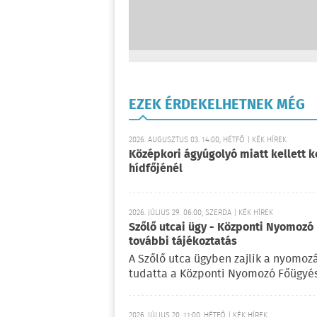
EZEK ÉRDEKELHETNEK MÉG
2026. AUGUSZTUS 03. 14:00, HÉTFŐ | KÉK HÍREK
Középkori ágyúgolyó miatt kellett k
hídfőjénél
2026. JÚLIUS 29. 06:00, SZERDA | KÉK HÍREK
Szőlő utcai ügy - Központi Nyomozó 
további tájékoztatás
A Szőlő utca ügyben zajlik a nyomoz
tudatta a Központi Nyomozó Főügyés
2026. JÚLIUS 20. 11:00, HÉTFŐ | KÉK HÍREK