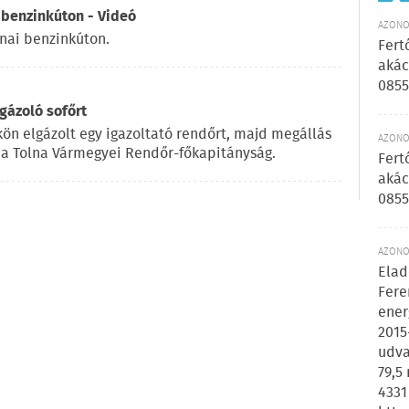
 benzinkúton - Videó
AZONOS
rnai benzinkúton.
Fert
akác
0855
gázoló sofőrt
ökön elgázolt egy igazoltató rendőrt, majd megállás
AZONOS
n a Tolna Vármegyei Rendőr-főkapitányság.
Fert
akác
0855
AZONOS
Elad
Fere
ener
2015
udva
79,5
4331