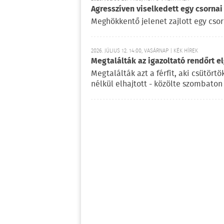
Agresszíven viselkedett egy csornai
Meghökkentő jelenet zajlott egy cso
2026. JÚLIUS 12. 14:00, VASÁRNAP | KÉK HÍREK
Megtalálták az igazoltató rendőrt el
Megtalálták azt a férfit, aki csütört
nélkül elhajtott - közölte szombato