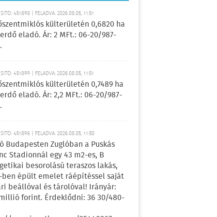
ÍTÓ: 451898 | FELADVA: 2026.08.05, 11:51
őszentmiklós külterületén 0,6820 ha
erdő eladó. Ár: 2 MFt.: 06-20/987-
.
ÍTÓ: 451899 | FELADVA: 2026.08.05, 11:51
őszentmiklós külterületén 0,7489 ha
erdő eladó. Ár: 2,2 MFt.: 06-20/987-
.
ÍTÓ: 451896 | FELADVA: 2026.08.05, 11:50
ó Budapesten Zuglóban a Puskás
nc Stadionnál egy 43 m2-es, B
getikai besorolású teraszos lakás,
-ben épült emelet ráépítéssel saját
ri beállóval és tárolóval! Irányár:
 millió forint. Érdeklődni: 36 30/480-