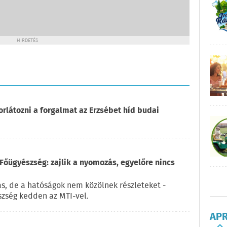
HIRDETÉS
orlátozni a forgalmat az Erzsébet híd budai
Főügyészség: zajlik a nyomozás, egyelőre nincs
ás, de a hatóságok nem közölnek részleteket -
zség kedden az MTI-vel.
AP