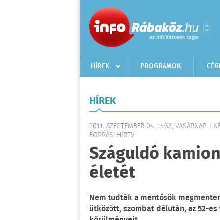
HÍREK
PROGRAMOK
CÉG
HÍREK
2011. SZEPTEMBER 04. 14:33, VASÁRNAP | K
FORRÁS: HÍRTV
Száguldó kamion 
életét
Nem tudták a mentősök megmenteni 
ütközött, szombat délután, az 52-es 
körülményeit.