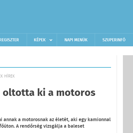
REGISZTER
KÉPEK
NAPI MENÜK
SZUPERINFÓ
ÉK HÍREK
oltotta ki a motoros
annak a motorosnak az életét, aki egy kamionnal
főúton. A rendőrség vizsgálja a baleset