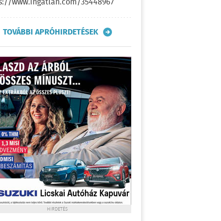
s://www.ingatlan.com/35448967
TOVÁBBI APRÓHIRDETÉSEK
HIRDETÉS