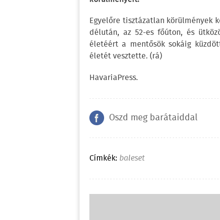
Egyelőre tisztázatlan körülmények 
délután, az 52-es főúton, és ütköz
életéért a mentősök sokáig küzdöt
életét vesztette. (rá)
HavariaPress.
Oszd meg barátaiddal
Címkék:
baleset