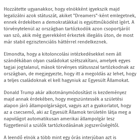
Hozzátette ugyanakkor, hogy elnökként igyekszik majd
legalizálni azok státuszát, akiket "Dreamers"-ként emlegetnek,
ennek érdekében a demokratákkal is együttműködést ígért. A
törvénytelenül az országban tartózkodók azon csoportjáról
van szó, akik még gyerekként érkeztek illegális úton, de most
már stabil egzisztenciális háttérrel rendelkeznek.
Elmondta, hogy a kitoloncolási intézkedésekkel nem áll
szándékában olyan családokat szétszakítani, amelyek egyes
tagjai jogtalanul, mások törvényes státusszal tartózkodnak az
országban, de megjegyezte, hogy itt a megoldás az lehet, hogy
a teljes családoknak el kell hagyniuk az Egyesült Államokat.
Donald Trump akár alkotmánymódosítást is kezdeményez
majd annak érdekében, hogy megszüntessék a születési
alapon járó állampolgárságot, vagyis azt a gyakorlatot, hogy
az a csecsemő, aki az Egyesült Államok területén látja meg a
napvilágot automatikusan amerikai állampolgár lesz
függetlenül a szülők tartózkodásának jogszerűségétől.
A leendő elnök a több mint egy órás interjúban azt is