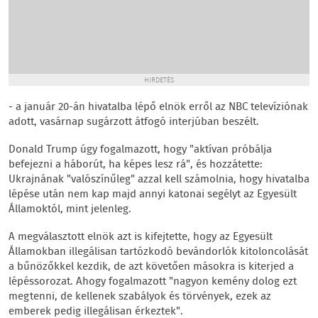
HIRDETÉS
- a január 20-án hivatalba lépő elnök erről az NBC televíziónak
adott, vasárnap sugárzott átfogó interjúban beszélt.
Donald Trump úgy fogalmazott, hogy "aktívan próbálja
befejezni a háborút, ha képes lesz rá", és hozzátette:
Ukrajnának "valószínűleg" azzal kell számolnia, hogy hivatalba
lépése után nem kap majd annyi katonai segélyt az Egyesült
Államoktól, mint jelenleg.
A megválasztott elnök azt is kifejtette, hogy az Egyesült
Államokban illegálisan tartózkodó bevándorlók kitoloncolását
a bűnözőkkel kezdik, de azt követően másokra is kiterjed a
lépéssorozat. Ahogy fogalmazott "nagyon kemény dolog ezt
megtenni, de kellenek szabályok és törvények, ezek az
emberek pedig illegálisan érkeztek".