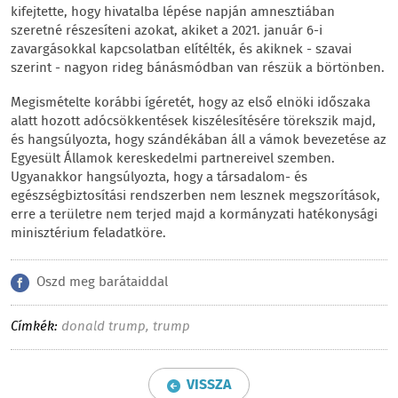
kifejtette, hogy hivatalba lépése napján amnesztiában
szeretné részesíteni azokat, akiket a 2021. január 6-i
zavargásokkal kapcsolatban elítélték, és akiknek - szavai
szerint - nagyon rideg bánásmódban van részük a börtönben.
Megismételte korábbi ígéretét, hogy az első elnöki időszaka
alatt hozott adócsökkentések kiszélesítésére törekszik majd,
és hangsúlyozta, hogy szándékában áll a vámok bevezetése az
Egyesült Államok kereskedelmi partnereivel szemben.
Ugyanakkor hangsúlyozta, hogy a társadalom- és
egészségbiztosítási rendszerben nem lesznek megszorítások,
erre a területre nem terjed majd a kormányzati hatékonysági
minisztérium feladatköre.
Oszd meg barátaiddal
Címkék:
donald trump
,
trump
VISSZA