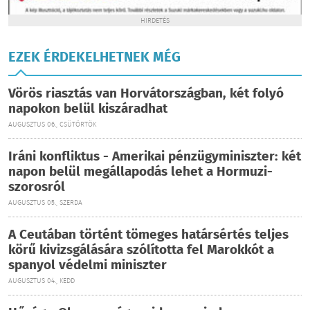
HIRDETÉS
EZEK ÉRDEKELHETNEK MÉG
Vörös riasztás van Horvátországban, két folyó
napokon belül kiszáradhat
AUGUSZTUS 06., CSÜTÖRTÖK
Iráni konfliktus - Amerikai pénzügyminiszter: két
napon belül megállapodás lehet a Hormuzi-
szorosról
AUGUSZTUS 05., SZERDA
A Ceutában történt tömeges határsértés teljes
körű kivizsgálására szólította fel Marokkót a
spanyol védelmi miniszter
AUGUSZTUS 04., KEDD