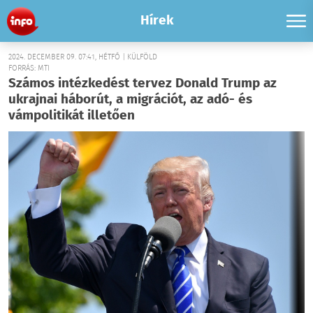
Hírek
2024. DECEMBER 09. 07:41, HÉTFŐ | KÜLFÖLD
FORRÁS: MTI
Számos intézkedést tervez Donald Trump az
ukrajnai háborút, a migrációt, az adó- és
vámpolitikát illetően