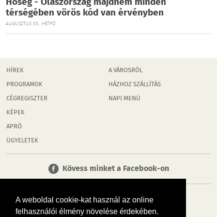
Hőség - Olaszország majdnem minden
térségében vörös kód van érvényben
AUGUSZTUS 03., HÉTFŐ
HÍREK
A VÁROSRÓL
PROGRAMOK
HÁZHOZ SZÁLLÍTÁS
CÉGREGISZTER
NAPI MENÜ
KÉPEK
APRÓ
ÜGYELETEK
Kövess minket a Facebook-on
A weboldal cookie-kat használ az online
felhasználói élmény növelése érdekében.