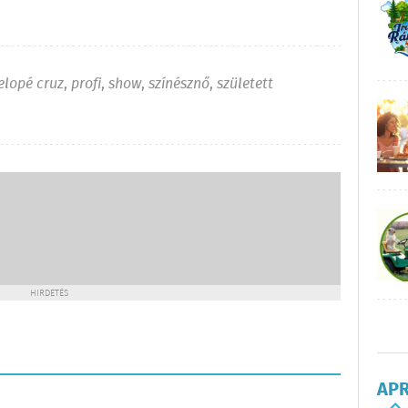
elopé cruz
,
profi
,
show
,
színésznő
,
született
HIRDETÉS
AP