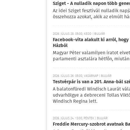
Sziget - A nulladik napon több gene
Az idei Sziget fesztivál nulladik na
összehozza azokat, akik az elmúlt há
2026. JÚLIUS 28. 05:00, KEDD | BULVÁR
Facebook-vita alakult ki arról, hogy
Házból
Magyar Péter valamilyen iratot elvet
parlamenti asztalára hétfőn, miután 
2026. JÚLIUS 26. 05:00, VASÁRNAP | BULVÁR
Testvérpár is van a 201. Anna-bál sz
A balatonfüredi Windisch Laurát vála
udvarhölgye a debreceni Tollas Viktó
Windisch Regina lett.
2026. JÚLIUS 24. 13:00, PÉNTEK | BULVÁR
Freddie Mercury-szobrot avatnak 