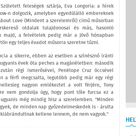
zületett feleségek sztárja, Eva Longoria: a hírek
show-n dolgozik, amelyben egyedülálló embereknek
l About Love (Mindent a szerelemről) című műsorban
árskereső oldalak tulajdonosai és más, hasonló
ik majd, a felvételek pedig már a jövő hónapban
tön egy teljes évadot műsorra szeretne tűzni.
cia a sikerre, ebben az esetben a színésznő iránti
 ugyanis évek óta peches a magánéletben: második
zután régi ismerősével, Penélope Cruz öccsével
tán a férfi megcsalta, legutóbb pedig már egy régi
ellesleg nagyon emlékeztet a volt férjére, Tony
ére nem gondolja úgy, hogy pont tőle furcsa ez a
 ugyanis még mindig hisz a szerelemben. "Minden
gyek, de minden nap győzedelmeskedek is - árulta
és kiábrándultnak kellene lennem, de nem vagyok."
HE