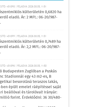
ÍTÓ: 451898 | FELADVA: 2026.08.05, 11:51
őszentmiklós külterületén 0,6820 ha
erdő eladó. Ár: 2 MFt.: 06-20/987-
.
ÍTÓ: 451899 | FELADVA: 2026.08.05, 11:51
őszentmiklós külterületén 0,7489 ha
erdő eladó. Ár: 2,2 MFt.: 06-20/987-
.
ÍTÓ: 451896 | FELADVA: 2026.08.05, 11:50
ó Budapesten Zuglóban a Puskás
nc Stadionnál egy 43 m2-es, B
getikai besorolású teraszos lakás,
-ben épült emelet ráépítéssel saját
ri beállóval és tárolóval! Irányár:
 millió forint. Érdeklődni: 36 30/480-