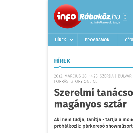
HÍREK
PROGRAMOK
CÉG
HÍREK
2012. MÁRCIUS 28. 14:25, SZERDA | BULVÁR
FORRÁS: STORY ONLINE
Szerelmi tanácso
magányos sztár
Aki nem tudja, tanítja - tartja a m
próbálkozik: párkereső showműsort 