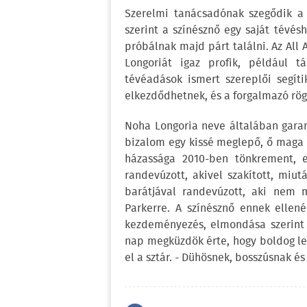
Szerelmi tanácsadónak szegődik a S
szerint a színésznő egy saját tévé
próbálnak majd párt találni. Az Al
Longoriát igaz profik, például t
tévéadások ismert szereplői segít
elkezdődhetnek, és a forgalmazó rög
Noha Longoria neve általában garan
bizalom egy kissé meglepő, ő maga
házassága 2010-ben tönkrement, e
randevúzott, akivel szakított, miu
barátjával randevúzott, aki nem m
Parkerre. A színésznő ennek ellen
kezdeményezés, elmondása szerint
nap megküzdök érte, hogy boldog le
el a sztár. - Dühösnek, bosszúsnak 