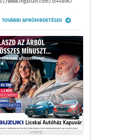
s://www.ingatlan.com/35448967
TOVÁBBI APRÓHIRDETÉSEK
HIRDETÉS