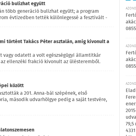
ráció bulizhat együtt
AZONOS
pján több generáció bulizhat együtt; a program
Fert
rom évtizedben tették különlegessé a fesztivált -
akác
0855
 mi történt Takács Péter asztalán, amíg kivonult a
AZONOS
Fert
t vagy odatett a volt egészségügyi államtitkár
akác
az ellenzéki frakció kivonult az ülésteremből.
0855
AZONOS
épei között
Elad
sztották a 201. Anna-bál szépének, első
Fere
ria, második udvarhölgye pedig a saját testvére,
ener
2015
udva
79,5
Balatonszemesen
4331