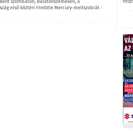
http
eként szombaton, Balatonszemesen, a
szág első köztéri Freddie Mercury-mellszobrát -