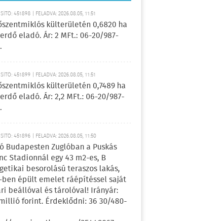
ÍTÓ: 451898 | FELADVA: 2026.08.05, 11:51
őszentmiklós külterületén 0,6820 ha
erdő eladó. Ár: 2 MFt.: 06-20/987-
.
ÍTÓ: 451899 | FELADVA: 2026.08.05, 11:51
őszentmiklós külterületén 0,7489 ha
erdő eladó. Ár: 2,2 MFt.: 06-20/987-
.
ÍTÓ: 451896 | FELADVA: 2026.08.05, 11:50
ó Budapesten Zuglóban a Puskás
nc Stadionnál egy 43 m2-es, B
getikai besorolású teraszos lakás,
-ben épült emelet ráépítéssel saját
ri beállóval és tárolóval! Irányár:
 millió forint. Érdeklődni: 36 30/480-