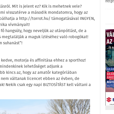
http
ról. Mit is jelent ez? Kik is mehetnek vele?
, ami visszatérve a második mondatomra, hogy az
óbálhatja a http://torrot.hu/ támogatásával INGYEN,
nika vívmányait!
fő hangsúly, hogy neveljük az utánpótlást, de a
is megtalálják a maguk ízléséhez való robogókat!
n suhanást”!
 kedve, motorja és affinitása ehhez a sporthoz!
n mindenkinek lehetőséget adjunk a
bb kincs az, hogy az amatőr kategóriában
k nem váltanak licencet ebben az évben, de
k! Nekik csak egy napi BIZTOSÍTÁST kell váltani a