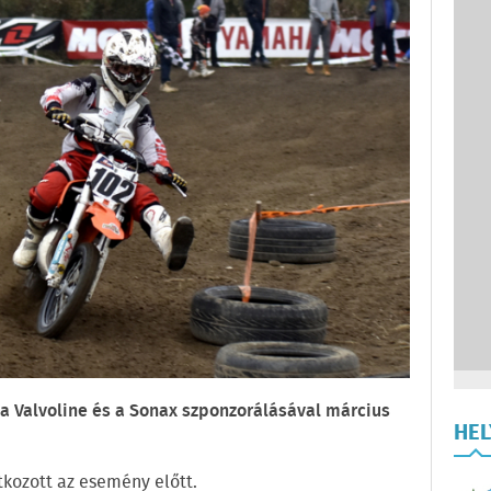
a Valvoline és a Sonax szponzorálásával március
HE
tkozott az esemény előtt.