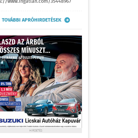
s://www.ingatlan.com/35448967
TOVÁBBI APRÓHIRDETÉSEK
HIRDETÉS