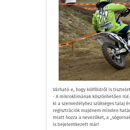
Várható-e, hogy külföldről is tisztel
- A mikroklímának köszönhetően IGE
ki a szenvedélyhez szükséges talaj 
regisztrációk majdnem minden határ 
miatt hozza a nevezőket, a „sógorna
is bejelentkezett már!