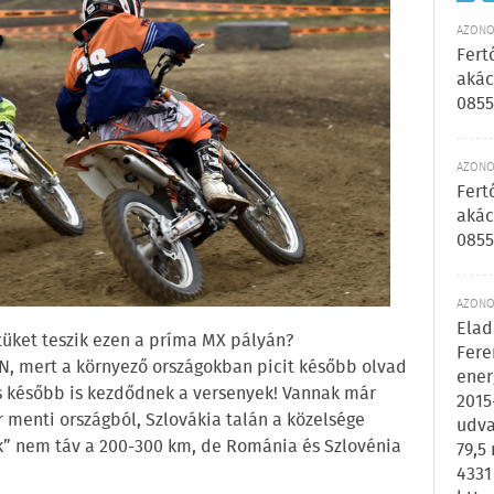
AZONOS
Fert
akác
0855
AZONOS
Fert
akác
0855
AZONOS
Elad
etüket teszik ezen a príma MX pályán?
Fere
N, mert a környező országokban picit később olvad
ener
és később is kezdődnek a versenyek! Vannak már
2015
menti országból, Szlovákia talán a közelsége
udva
k” nem táv a 200-300 km, de Románia és Szlovénia
79,5
4331