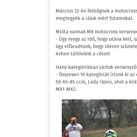
Március 12-én felbőgnek a motocros
megtegyék a rájuk mért futamokat.
Mióta vannak MX motocross versenye
- Úgy megy az idő, hogy utána kell, 
úgy elfáradtunk, hogy idénre szünet
évben túllövünk a célon!
Hány kategóriában vártok versenyző
- Összesen 10 kategóriát írtunk ki az 
50-65-85 ccm, Lady Open, ahol a kisl
MX1-MX2.