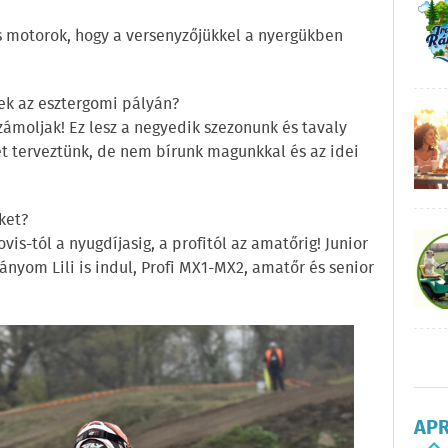
s motorok, hogy a versenyzőjükkel a nyergükben
k az esztergomi pályán?
számoljak! Ez lesz a negyedik szezonunk és tavaly
et terveztünk, de nem bírunk magunkkal és az idei
ket?
ovis-tól a nyugdíjasig, a profitól az amatőrig! Junior
ányom Lili is indul, Profi MX1-MX2, amatőr és senior
AP