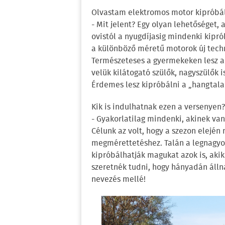
Olvastam elektromos motor kipróbálás
- Mit jelent? Egy olyan lehetőséget
ovistól a nyugdíjasig mindenki kipr
a különböző méretű motorok új tech
Természeteses a gyermekeken lesz a 
velük kilátogató szülők, nagyszülők 
Érdemes lesz kipróbálni a „hangtala
Kik is indulhatnak ezen a versenyen?
- Gyakorlatilag mindenki, akinek van
Célunk az volt, hogy a szezon elejé
megmérettetéshez. Talán a legnagyo
kipróbálhatják magukat azok is, aki
szeretnék tudni, hogy hányadán állna
nevezés mellé!