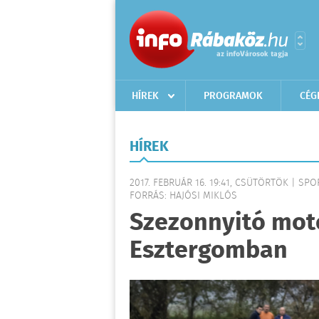
HÍREK
PROGRAMOK
CÉG
HÍREK
2017. FEBRUÁR 16. 19:41, CSÜTÖRTÖK | SPO
FORRÁS: HAJÓSI MIKLÓS
Szezonnyitó mot
Esztergomban