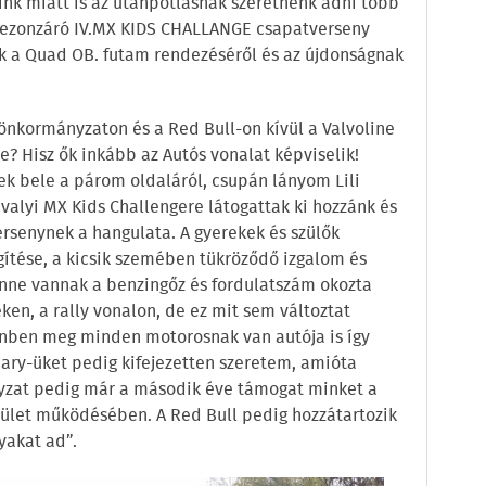
ink miatt is az utánpótlásnak szeretnénk adni több
szezonzáró IV.MX KIDS CHALLANGE csapatverseny
ok a Quad OB. futam rendezéséről és az újdonságnak
önkormányzaton és a Red Bull-on kívül a Valvoline
be? Hisz ők inkább az Autós vonalat képviselik!
ek bele a párom oldaláról, csupán lányom Lili
avalyi MX Kids Challengere látogattak ki hozzánk és
rsenynek a hangulata. A gyerekek és szülők
gítése, a kicsik szemében tükröződő izgalom és
nne vannak a benzingőz és fordulatszám okozta
ken, a rally vonalon, de ez mit sem változtat
önben meg minden motorosnak van autója is így
pary-üket pedig kifejezetten szeretem, amióta
yzat pedig már a második éve támogat minket a
ület működésében. A Red Bull pedig hozzátartozik
yakat ad”.