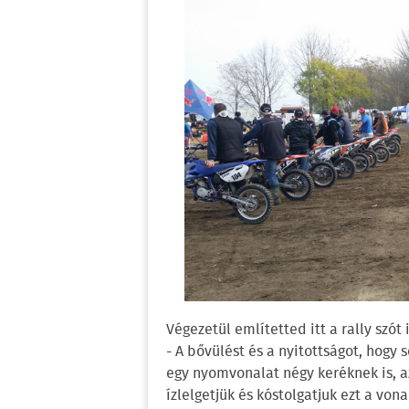
Végezetül említetted itt a rally szót 
- A bővülést és a nyitottságot, hogy
egy nyomvonalat négy keréknek is, az
ízlelgetjük és kóstolgatjuk ezt a von