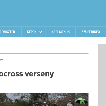
REGISZTER
KÉPEK
NAPI MENÜK
SZUPERINFÓ
RT
ocross verseny