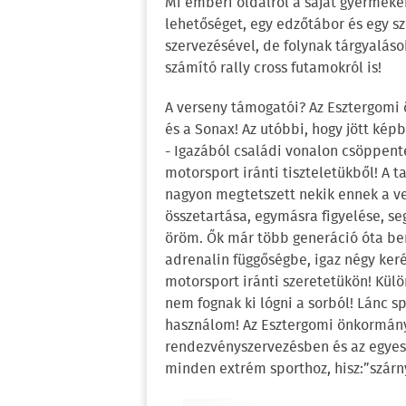
Mi emberi oldalról a saját gyermeke
lehetőséget, egy edzőtábor és egy 
szervezésével, de folynak tárgyalás
számító rally cross futamokról is!
A verseny támogatói? Az Esztergomi 
és a Sonax! Az utóbbi, hogy jött kép
- Igazából családi vonalon csöppent
motorsport iránti tiszteletükből! A t
nagyon megtetszett nekik ennek a ve
összetartása, egymásra figyelése, se
öröm. Ők már több generáció óta be
adrenalin függőségbe, igaz négy keré
motorsport iránti szeretetükön! Kül
nem fognak ki lógni a sorból! Lánc s
használom! Az Esztergomi önkormán
rendezvényszervezésben és az egyes
minden extrém sporthoz, hisz:”szárn