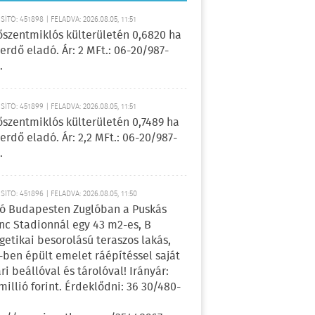
ÍTÓ: 451898 | FELADVA: 2026.08.05, 11:51
őszentmiklós külterületén 0,6820 ha
erdő eladó. Ár: 2 MFt.: 06-20/987-
.
ÍTÓ: 451899 | FELADVA: 2026.08.05, 11:51
őszentmiklós külterületén 0,7489 ha
erdő eladó. Ár: 2,2 MFt.: 06-20/987-
.
ÍTÓ: 451896 | FELADVA: 2026.08.05, 11:50
ó Budapesten Zuglóban a Puskás
nc Stadionnál egy 43 m2-es, B
getikai besorolású teraszos lakás,
-ben épült emelet ráépítéssel saját
ri beállóval és tárolóval! Irányár:
 millió forint. Érdeklődni: 36 30/480-