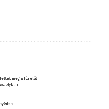
ettek meg a tűz elől
veszélyben.
itnyéden