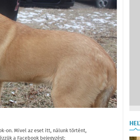
HE
-on. Mivel az eset itt, nálunk történt,
ézzük a Facebook bejegyzést: