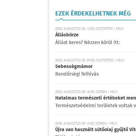
EZEK ÉRDEKELHETNEK MÉG
2026. AUGUSZTUS 06. 13:00, CSÜTÖRTÖK | HELYI
Állásbörze
Állást keres? Nézzen körül itt:
2026. AUGUSZTUS 06. 09:00, CSÜTÖRTÖK | HELYI
Sebességmámor
Rendőrségi felhívás
2026. AUGUSZTUS 05. 16:00, SZERDA | HELYI
Hatalmas természeti értékeket ment
Természetvédelmi területek voltak 
2026. AUGUSZTUS 05. 13:00, SZERDA | HELYI
Újra van használt sütőolaj gyűjtő V