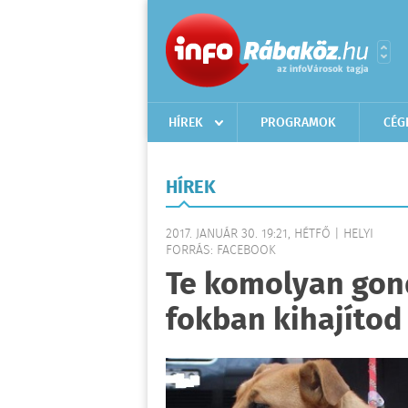
HÍREK
PROGRAMOK
CÉG
HÍREK
2017. JANUÁR 30. 19:21, HÉTFŐ | HELYI
FORRÁS: FACEBOOK
Te komolyan gond
fokban kihajítod