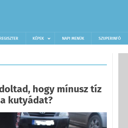
REGISZTER
KÉPEK
NAPI MENÜK
SZUPERINFÓ
oltad, hogy mínusz tíz
 a kutyádat?