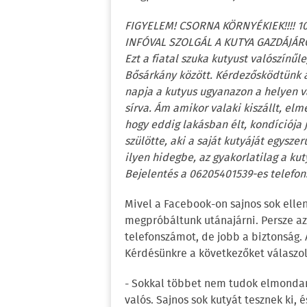
FIGYELEM! CSORNA KÖRNYÉKIEK!!!! 
INFÓVAL SZOLGÁL A KUTYA GAZDÁJÁR
Ezt a fiatal szuka kutyust valószínű
Bősárkány között. Kérdezősködtünk a 
napja a kutyus ugyanazon a helyen v
sírva. Ám amikor valaki kiszállt, elm
hogy eddig lakásban élt, kondíciója 
szülötte, aki a saját kutyáját egysze
ilyen hidegbe, az gyakorlatilag a kuty
Bejelentés a 06205401539-es telefon
Mivel a Facebook-on sajnos sok ellen
megpróbáltunk utánajárni. Persze a
telefonszámot, de jobb a biztonság. A
Kérdésünkre a következőket válaszol
- Sokkal többet nem tudok elmondani
valós. Sajnos sok kutyát tesznek ki, 