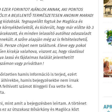
10 EZER FORINTOT AJÁNLOK ANNAK, AKI PONTOS
ÓL!!! A BEJELENTŐ TERMÉSZETESEN ANONIM MARAD!
leg kidobták. Tegnapelőtt fogtuk be Maglóca és
környékbeliektől, és kiderült, hogy már előtte kb 3
árakozott, és minden lelassító autóhoz odaszaladt
enekült. A szőre alapján még az is feltételezhető,
jó. Persze chipet nem találtunk. Eleve egy pokol
rűen kirakja valahova, viszont az, hogy ráadásul
a lassú és fájdalmas halálát jelentheti!!!
számon vagy privátban !
őrizetlen hamis információ is terjed, ezért
z álhírekbe, hamis bejegyzésekbe nem írnak
 felhívott számot Binggeli Éva vette fel.
ta.
, mint amit a bejegyzésben leírtam. A történet
AP
és ez az útszakasz Bősárkány és Maglóca közt