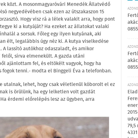
rek közt. A mosonmagyaróvári Menedék Állatvédő
AZONOS
olsó negyedévében csak ezen az útszakaszon 15
Fert
orzasztó. Hogy visz rá a lélek valakit arra, hogy pont
akác
egye ki a kutyáját? Ha ezeket az állatokat valaki
0855
ínhalál a sorsuk. Főleg egy ilyen kutyának, aki
an élt, legalábbis úgy néz ki. A kutya viselkedése
AZONOS
l. A lassító autókhoz odaszaladt, és amikor
Fert
 felől, sírva elmenekült. A gazda utáni
akác
l ajánlottam fel, és eltökélt vagyok, hogy ha
0855
is fogok tenni.- modta el Binggeli Éva a telefonban.
re utalnak, lehet, hogy csak véletlenül kóborolt el ez
AZONOS
ak is örülünk, ha egy lelketlen volt gazdát
Elad
Fere
 Ha érdemi előrelépés lesz az ügyben, arra
ener
2015
udva
79,5
4331