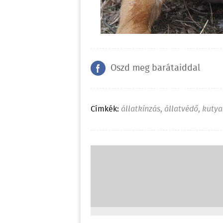
Oszd meg barátaiddal
Címkék:
állatkínzás
,
állatvédő
,
kutya