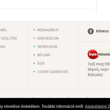
SRÓL
MÉDIAAJÁNLÓ
Kövess 
 SZÁLLÍTÁS
ADATVÉDELEM
ENÜ
IMPRESSZUM
RÓLUNK
ÁSZF
Tudj meg töb
képek, napi
COOKIE SZABÁLYZAT
Rábaköz
Copyright InfoVárosok. Minden jog fenntartva. | Web design & arculat by
Voo
ny növelése érdekében. További információ erről
Adatvédelmi 