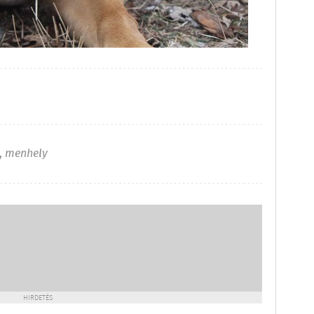
,
menhely
HIRDETÉS