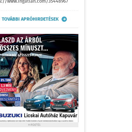
s://www.ingatlan.com/35448967
TOVÁBBI APRÓHIRDETÉSEK
HIRDETÉS