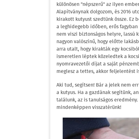
különösen "népszerű" az ilyen embe
Alapítványnak dolgozom, és 2016 ut
kirakott kutyust szedtünk össze. Ez b
a leghidegebb időben, erős fagyban t
nem viszi biztonságos helyre, lassú k
nagyon valószínű, hogy előtte lakásb
arra utalt, hogy kirakták egy kocsibó
ismeretlen léptek közeledtek a kocsi
nyomravezetői díjat a saját pénzembő
meglesz a tettes, akkor feljelentést 
Aki tud, segítsen! Bár a jelek nem er
a kutyus. Ha a gazdának segítünk, ann
találunk, az is tanulságos eredmény.
mindenképpen visszatérünk!