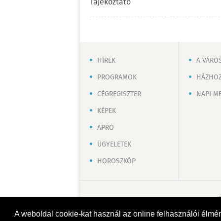
Tájékoztató
HÍREK
A VÁRO
PROGRAMOK
HÁZHOZ
CÉGREGISZTER
NAPI M
KÉPEK
APRÓ
ÜGYELETEK
HOROSZKÓP
A weboldal cookie-kat használ az online felhasználói élmé