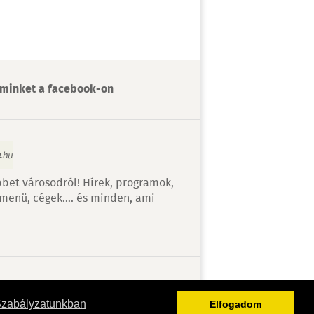
minket a facebook-on
bet városodról! Hírek, programok,
 menü, cégek…. és minden, ami
v
Szabályzatunkban
Elfogadom