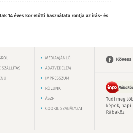
ak 14 éves kor előtti használata rontja az írás- és
SRÓL
MÉDIAAJÁNLÓ
Kövess 
 SZÁLLÍTÁS
ADATVÉDELEM
ENÜ
IMPRESSZUM
RÓLUNK
ÁSZF
Tudj meg töb
képek, napi
COOKIE SZABÁLYZAT
Rábaköz