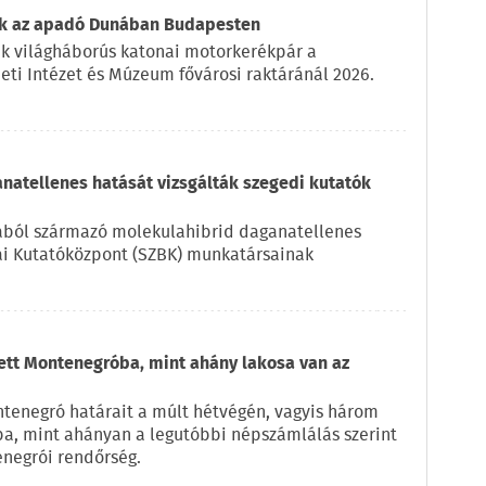
tak az apadó Dunában Budapesten
k világháborús katonai motorkerékpár a
ti Intézet és Múzeum fővárosi raktáránál 2026.
natellenes hatását vizsgálták szegedi kutatók
kából származó molekulahibrid daganatellenes
iai Kutatóközpont (SZBK) munkatársainak
zett Montenegróba, mint ahány lakosa van az
ntenegró határait a múlt hétvégén, vagyis három
ba, mint ahányan a legutóbbi népszámlálás szerint
enegrói rendőrség.