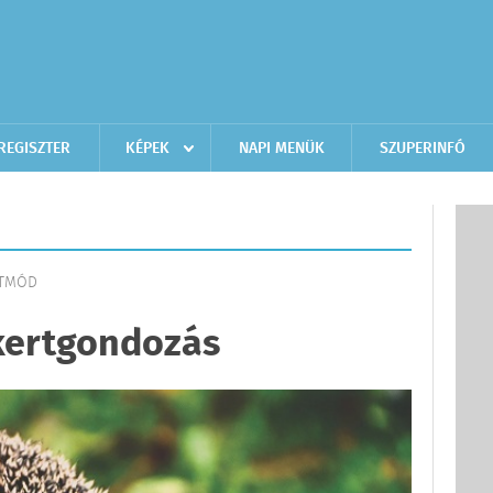
REGISZTER
KÉPEK
NAPI MENÜK
SZUPERINFÓ
ETMÓD
kertgondozás