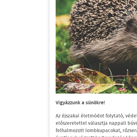
Vigyázzunk a sünökre!
Az éjszakai életmódot folytató, véde
előszeretettel választja nappali búv
felhalmozott lombkupacokat, rőzserak