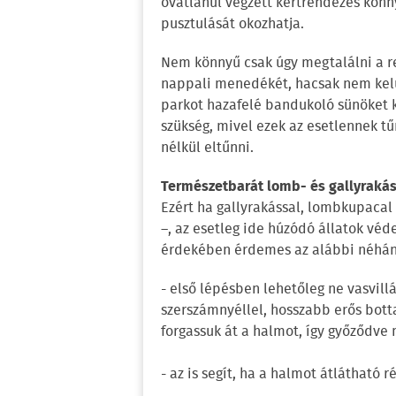
óvatlanul végzett kertrendezés könny
pusztulását okozhatja.
Nem könnyű csak úgy megtalálni a rej
nappali menedékét, hacsak nem kelünk
parkot hazafelé bandukoló sünöket k
szükség, mivel ezek az esetlennek tű
nélkül eltűnni.
Természetbarát lomb- és gallyraká
Ezért ha gallyrakással, lombkupacal 
–, az esetleg ide húzódó állatok vé
érdekében érdemes az alábbi néhány
- első lépésben lehetőleg ne vasvill
szerszámnyéllel, hosszabb erős bott
forgassuk át a halmot, így győződve 
- az is segít, ha a halmot átlátható r