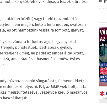
http
halmot a könykök felnövekedése, a fészek kiürülése
jus-október között) vagy telelő (novembertől-
m helyben nem megőrizhető a fenti módon, óvatosan
 alá, és ott halmozzunk vissza rá lombott, gallyat;
kölykök számára létfontosságú, hogy anyjukat
(férgek, puhatestűek, ízeltlábúak, gyíkok,
merkedjenek meg, ne pedig az ember által kitett,
hozzá, amik ráadásul hasmenést, emésztési és
ak.
kutyaházhoz hasonló süngarázst (sünmenedéket) is
e érdemes kihelyezni. Ezt, az MME web boltja által
rakás megszüntetésével veszélybe kerülő magányos
s használhatjuk.