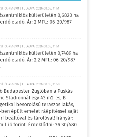
ÍTÓ: 451898 | FELADVA: 2026.08.05, 11:51
őszentmiklós külterületén 0,6820 ha
erdő eladó. Ár: 2 MFt.: 06-20/987-
.
ÍTÓ: 451899 | FELADVA: 2026.08.05, 11:51
őszentmiklós külterületén 0,7489 ha
erdő eladó. Ár: 2,2 MFt.: 06-20/987-
.
ÍTÓ: 451896 | FELADVA: 2026.08.05, 11:50
ó Budapesten Zuglóban a Puskás
nc Stadionnál egy 43 m2-es, B
getikai besorolású teraszos lakás,
-ben épült emelet ráépítéssel saját
ri beállóval és tárolóval! Irányár:
 millió forint. Érdeklődni: 36 30/480-