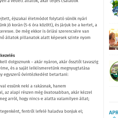
en a védett állatok, akár teljes családok
tett, éjszakai életmódot folytató sünök nyári
 jó korán (5-6 óra között), és járjuk be a kertet, a
eresve. De még ekkor is óriási szerencsére van
nő állatok pillanatok alatt képesek szinte nyom
skezelés
kell dolgoznunk – akár nyáron, akár őssztől tavaszig
delme, és a saját lelkiismeretünk megnyugtatása
 egyszerű óvintézkedést betartani:
ával essünk neki a rakásnak, hanem
al, az alapi részen még óvatosabban, akár kézzel
meg arról, hogy nincs-e alatta valamilyen állat;
étegenként, fentről lefelé haladva bonjuk el;
AP