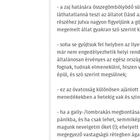
- a zaj hatására összegömbölyödő sü
láthatatlanná teszi az állatot (lásd 
részéhez jutva nagyon figyeljünk a
megemelt állat gyakran szó szerint ki
- soha se gyújtsuk fel helyben az ily
már nem engedélyezhetik helyi rende
általánosan érvényes az egész ország
fognak, tudnak elmenekülni, hiszen 
épül, és szó szerint megsülnek;
- ez az óvatosság különösen ajánlott
menedékekben a hetekig vak és szint
- ha a gally-/lombrakás megbontásak
pánikba, és ha csak lehet, semmikép
magunk nevelgetni őket (!); ehelyett
megegyező vastagságú rétegben ágak