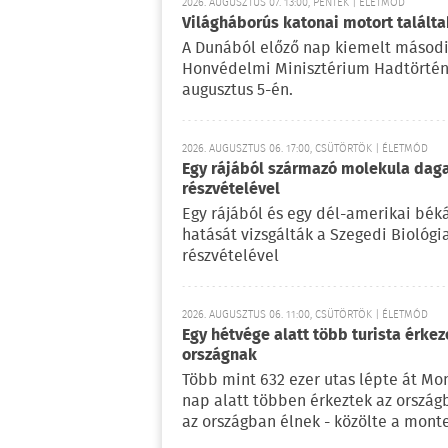
2026. AUGUSZTUS 07. 13:00, PÉNTEK | ÉLETMÓD
Világháborús katonai motort talál
A Dunából előző nap kiemelt másodi
Honvédelmi Minisztérium Hadtörténe
augusztus 5-én.
2026. AUGUSZTUS 06. 17:00, CSÜTÖRTÖK | ÉLETMÓD
Egy rájából származó molekula daga
részvételével
Egy rájából és egy dél-amerikai bé
hatását vizsgálták a Szegedi Biológ
részvételével
2026. AUGUSZTUS 06. 11:00, CSÜTÖRTÖK | ÉLETMÓD
Egy hétvége alatt több turista érke
országnak
Több mint 632 ezer utas lépte át Mo
nap alatt többen érkeztek az ország
az országban élnek - közölte a mont