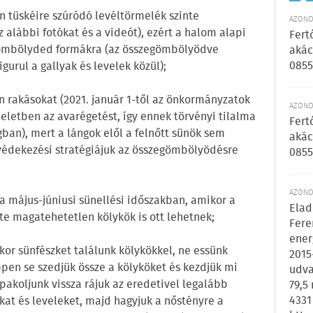
n tüskéire szúródó levéltörmelék szinte
AZONOS
az alábbi fotókat és a videót), ezért a halom alapi
Fert
 gömbölyded formákra (az összegömbölyödve
akác
0855
gurul a gallyak és levelek közül);
en rakásokat (2021. január 1-től az önkormányzatok
AZONOS
letben az avarégetést, így ennek törvényi tilalma
Fert
ban), mert a lángok elől a felnőtt sünök sem
akác
védekezési stratégiájuk az összegömbölyödésre
0855
AZONOS
 a május-júniusi sünellési időszakban, amikor a
Elad
e magatehetetlen kölykök is ott lehetnek;
Fere
ener
or sünfészket találunk kölykökkel, ne essünk
2015
pen se szedjük össze a kölyköket és kezdjük mi
udva
 pakoljunk vissza rájuk az eredetivel legalább
79,5
4331
at és leveleket, majd hagyjuk a nőstényre a