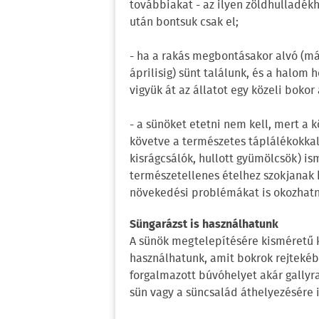
továbbiakat - az ilyen zöldhulladék
után bontsuk csak el;
- ha a rakás megbontásakor alvó (má
áprilisig) sünt találunk, és a halo
vigyük át az állatot egy közeli bokor
- a sünöket etetni nem kell, mert a 
követve a természetes táplálékokkal 
kisrágcsálók, hullott gyümölcsök) is
természetellenes ételhez szokjanak 
növekedési problémákat is okozhatn
Süngarázst is használhatunk
A sünök megtelepítésére kisméretű 
használhatunk, amit bokrok rejtekéb
forgalmazott búvóhelyet akár gally
sün vagy a süncsalád áthelyezésére i