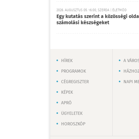
2026. AUGUSZTUS 05. 16:00, SZERDA | ÉLETMÓD
Egy kutatás szerint a közösségi oldal
számolási készségeket
HÍREK
A VÁRO
PROGRAMOK
HÁZHOZ
CÉGREGISZTER
NAPI M
KÉPEK
APRÓ
ÜGYELETEK
HOROSZKÓP