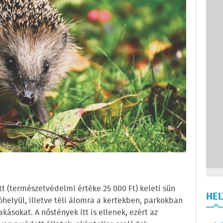
tt (természetvédelmi értéke 25 000 Ft) keleti sün
HE
óhelyül, illetve téli álomra a kertekben, parkokban
ásokat. A nőstények itt is ellenek, ezért az