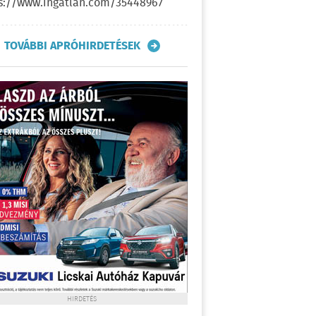
s://www.ingatlan.com/35448967
TOVÁBBI APRÓHIRDETÉSEK
HIRDETÉS