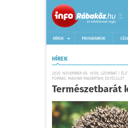
HÍREK
PROGRAMOK
CÉG
HÍREK
2025. NOVEMBER 08. 19:00, SZOMBAT | ÉL
FORRÁS: MAGYAR MADÁRTANI EGYESÜLET
Természetbarát 