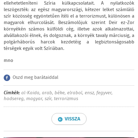
ellehetetleníteni Szíria külkapcsolatait. A nyilatkozók
leszögezték: az egész magyarországi, kétezer lelket számláló
szír közösség egyöntetűen ítéli el a terrorizmust, különösen a
magyarok elhurcolását. Beszámolójuk szerint Deir ez-Zor
környékén számos külföldi cég, illetve azok alkalmazottai,
alvállakozói élnek, és dolgoznak, a környék tavaly márciusig, a
polgárháborús harcok kezdetéig a legbiztonságosabb
térségek egyik volt Szíriában.
mno
Oszd meg barátaiddal
Címkék:
al-Kaida
,
arab
,
béke
,
elrabol
,
ensz
,
fegyver
,
hadsereg
,
magyar
,
szír
,
terrorizmus
VISSZA