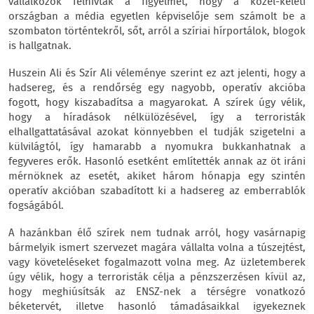
vállalkozók felhívták a figyelmet, hogy a közel-keleti
országban a média egyetlen képviselője sem számolt be a
szombaton történtekről, sőt, arról a szíriai hírportálok, blogok
is hallgatnak.
Huszein Ali és Szír Ali véleménye szerint ez azt jelenti, hogy a
hadsereg, és a rendőrség egy nagyobb, operatív akcióba
fogott, hogy kiszabadítsa a magyarokat. A szírek úgy vélik,
hogy a híradások nélkülözésével, így a terroristák
elhallgattatásával azokat könnyebben el tudják szigetelni a
külvilágtól, így hamarabb a nyomukra bukkanhatnak a
fegyveres erők. Hasonló esetként említették annak az öt iráni
mérnöknek az esetét, akiket három hónapja egy szintén
operatív akcióban szabadított ki a hadsereg az emberrablók
fogságából.
A hazánkban élő szírek nem tudnak arról, hogy vasárnapig
bármelyik ismert szervezet magára vállalta volna a túszejtést,
vagy követeléseket fogalmazott volna meg. Az üzletemberek
úgy vélik, hogy a terroristák célja a pénzszerzésen kívül az,
hogy meghiúsítsák az ENSZ-nek a térségre vonatkozó
béketervét, illetve hasonló támadásaikkal igyekeznek