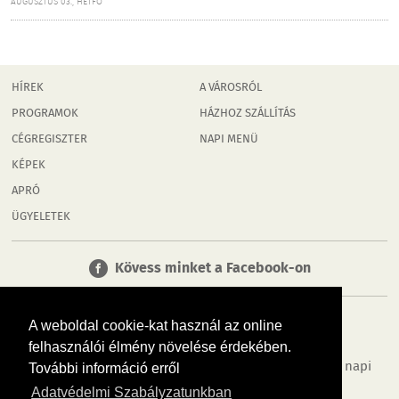
AUGUSZTUS 03., HÉTFŐ
HÍREK
A VÁROSRÓL
PROGRAMOK
HÁZHOZ SZÁLLÍTÁS
CÉGREGISZTER
NAPI MENÜ
KÉPEK
APRÓ
ÜGYELETEK
Kövess minket a Facebook-on
A weboldal cookie-kat használ az online
felhasználói élmény növelése érdekében.
Tudj meg többet városodról! Hírek, programok, képek, napi
További információ erről
menü, cégek…. és minden, ami Rábaköz
Adatvédelmi Szabályzatunkban