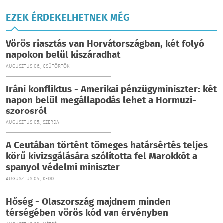
EZEK ÉRDEKELHETNEK MÉG
Vörös riasztás van Horvátországban, két folyó
napokon belül kiszáradhat
AUGUSZTUS 06., CSÜTÖRTÖK
Iráni konfliktus - Amerikai pénzügyminiszter: két
napon belül megállapodás lehet a Hormuzi-
szorosról
AUGUSZTUS 05., SZERDA
A Ceutában történt tömeges határsértés teljes
körű kivizsgálására szólította fel Marokkót a
spanyol védelmi miniszter
AUGUSZTUS 04., KEDD
Hőség - Olaszország majdnem minden
térségében vörös kód van érvényben