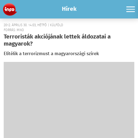
Hírek
2012. ÁPRILIS 30. 14:03, HÉTFŐ | KÜLFÖLD
FORRÁS: MNO
Terroristák akciójának lettek áldozatai a
magyarok?
Elítélik a terrorizmust a magyarországi szírek