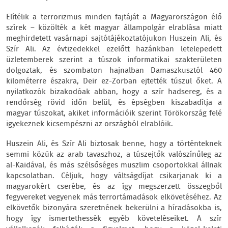
Elítélik a terrorizmus minden fajtáját a Magyarországon élő
szírek – közölték a két magyar állampolgár elrablása miatt
meghirdetett vasárnapi sajtótájékoztatójukon Huszein Ali, és
Szír Ali. Az évtizedekkel ezelőtt hazánkban letelepedett
üzletemberek szerint a túszok informatikai szakterületen
dolgoztak, és szombaton hajnalban Damaszkusztól 460
kilométerre északra, Deir ez-Zorban ejtették túszul őket. A
nyilatkozók bizakodóak abban, hogy a szír hadsereg, és a
rendőrség rövid időn belül, és épségben kiszabadítja a
magyar túszokat, akiket információik szerint Törökország felé
igyekeznek kicsempészni az országból elrablóik.
Huszein Ali, és Szír Ali biztosak benne, hogy a történteknek
semmi közük az arab tavaszhoz, a túszejtők valószínűleg az
al-Kaidával, és más szélsőséges muszlim csoportokkal állnak
kapcsolatban. Céljuk, hogy váltságdíjat csikarjanak ki a
magyarokért cserébe, és az így megszerzett összegből
fegyvereket vegyenek más terrortámadások elkövetéséhez. Az
elkövetők bizonyára szeretnének bekerülni a híradásokba is,
hogy így ismertethessék egyéb követeléseiket. A szír