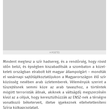
HIRDETÉS
Mindent megtesz a szír hadsereg, és a rendőrség, hogy rövid
időn belül, és épségben kiszabadítsák a szombaton a közel-
keleti országban elrabolt két magyar állampolgárt – mondták
el vasárnapi sajtótájékoztatójukon a Magyarországon élő szír
közösség nevében arab üzletemberek. Véleményük szerint a
túszejtésnek semmi köze az arab tavaszhoz, a történtek
mögött terroristák állnak, akiknek a váltságdíj megszerzésén
kívül az a céljuk, hogy keresztülhúzzák az ENSZ-nek a térségre
vonatkozó béketerveit, illetve igyekeznek ellehetetleníteni
Szíria külkapcsolatait.