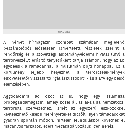
HIRDETÉS
A német hírmagazin szombati számában megjelenő
beszámolóból előzetesen ismertetett részletek szerint a
rendőrség és a szövetségi alkotmányvédelmi hivatal (BfV) a
terrorveszélyt erősítő tényezőként tartja számon, hogy az Eb
egybeesik a ramadánnal, a muzulmán böjti hónappal. Ez a
körülmény lejjebb helyezheti a terrorcselekmények
elkövetésétől visszatartó "gátlásküszöböt" - áll a BfV egy belső
elemzésében.
Aggodalomra ad okot az is, hogy egy iszlamista
propagandamagazin, amely közel áll az al-Kaida nemzetközi
terrorista szervezethez, ismét az egyszerű eszközökkel
kivitelezhető kisebb merényleteket dicsőíti. Ilyen támadásokat
gyakran spontán módon, hirtelen felindulásból követnek el
magányos farkasok, ezért megakadályozásuk igen nehéz.