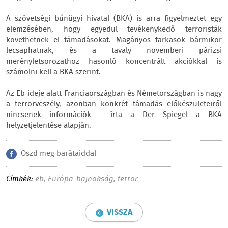
A szövetségi bűnügyi hivatal (BKA) is arra figyelmeztet egy
elemzésében, hogy egyedül tevékenykedő terroristák
követhetnek el támadásokat. Magányos farkasok bármikor
lecsaphatnak, és a tavaly novemberi párizsi
merényletsorozathoz hasonló koncentrált akciókkal is
számolni kell a BKA szerint.
Az Eb ideje alatt Franciaországban és Németországban is nagy
a terrorveszély, azonban konkrét támadás előkészületeiről
nincsenek információk - írta a Der Spiegel a BKA
helyzetjelentése alapján.
Oszd meg barátaiddal
Címkék:
eb
,
Európa-bajnokság
,
terror
VISSZA