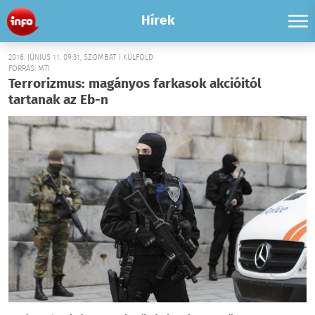
Hírek
2016. JÚNIUS 11. 09:31, SZOMBAT | KÜLFÖLD
FORRÁS: MTI
Terrorizmus: magányos farkasok akcióitól
tartanak az Eb-n