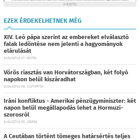
HIRDETÉS
EZEK ÉRDEKELHETNEK MÉG
XIV. Leó pápa szerint az embereket elválasztó
falak ledöntése nem jelenti a hagyományok
elárulását
AUGUSZTUS 07., PÉNTEK
Vörös riasztás van Horvátországban, két folyó
napokon belül kiszáradhat
AUGUSZTUS 06., CSÜTÖRTÖK
Iráni konfliktus - Amerikai pénzügyminiszter: két
napon belül megállapodás lehet a Hormuzi-
szorosról
AUGUSZTUS 05., SZERDA
A Ceutában történt tömeges határsértés teljes