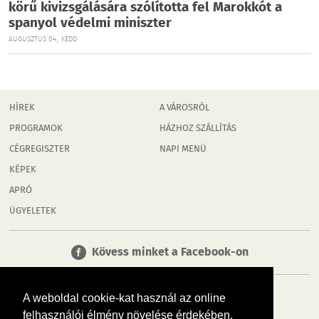
körű kivizsgálására szólította fel Marokkót a
spanyol védelmi miniszter
AUGUSZTUS 04., KEDD
HÍREK
A VÁROSRÓL
PROGRAMOK
HÁZHOZ SZÁLLÍTÁS
CÉGREGISZTER
NAPI MENÜ
KÉPEK
APRÓ
ÜGYELETEK
Kövess minket a Facebook-on
A weboldal cookie-kat használ az online
felhasználói élmény növelése érdekében.