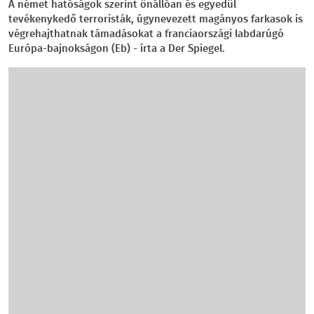
A német hatóságok szerint önállóan és egyedül
tevékenykedő terroristák, úgynevezett magányos farkasok is
végrehajthatnak támadásokat a franciaországi labdarúgó
Európa-bajnokságon (Eb) - írta a Der Spiegel.