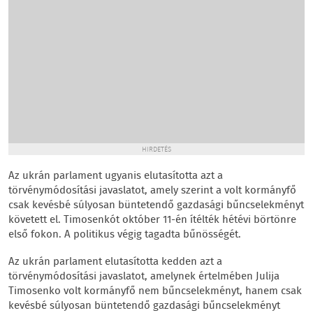
HIRDETÉS
Az ukrán parlament ugyanis elutasította azt a
törvénymódosítási javaslatot, amely szerint a volt kormányfő
csak kevésbé súlyosan büntetendő gazdasági bűncselekményt
követett el. Timosenkót október 11-én ítélték hétévi börtönre
első fokon. A politikus végig tagadta bűnösségét.
Az ukrán parlament elutasította kedden azt a
törvénymódosítási javaslatot, amelynek értelmében Julija
Timosenko volt kormányfő nem bűncselekményt, hanem csak
kevésbé súlyosan büntetendő gazdasági bűncselekményt