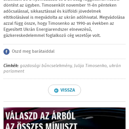
döntést az ügyben. Timosenkót november 11-én pénteken
adócsalással, sikkasztással és külföldi jövedelmek
eltitkolásával is megvádolta az ukrán adóhivatal. Megvádolása
azzal függ össze, hogy Timosenko az 1990-as években az
Egyesített Ukrán Energiarendszer elnevezésű,
gázkereskedelemmel foglalkozó cég vezetője volt.
Oszd meg barátaiddal
Címkék:
gazdasági bűncselekmény
,
Julija Timosenko
,
ukrán
parlament
VISSZA