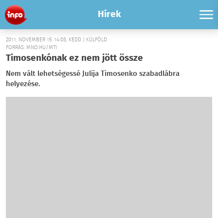
Hírek
2011. NOVEMBER 15. 14:08, KEDD | KÜLFÖLD
FORRÁS: MNO.HU/MTI
Timosenkónak ez nem jött össze
Nem vált lehetségessé Julija Timosenko szabadlábra
helyezése.