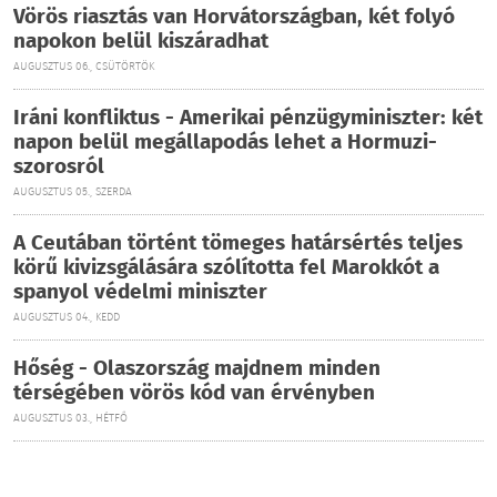
Vörös riasztás van Horvátországban, két folyó
napokon belül kiszáradhat
AUGUSZTUS 06., CSÜTÖRTÖK
Iráni konfliktus - Amerikai pénzügyminiszter: két
napon belül megállapodás lehet a Hormuzi-
szorosról
AUGUSZTUS 05., SZERDA
A Ceutában történt tömeges határsértés teljes
körű kivizsgálására szólította fel Marokkót a
spanyol védelmi miniszter
AUGUSZTUS 04., KEDD
Hőség - Olaszország majdnem minden
térségében vörös kód van érvényben
AUGUSZTUS 03., HÉTFŐ