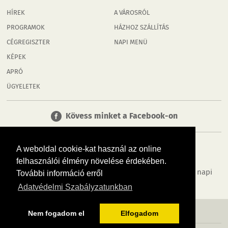
HÍREK
A VÁROSRÓL
PROGRAMOK
HÁZHOZ SZÁLLÍTÁS
CÉGREGISZTER
NAPI MENÜ
KÉPEK
APRÓ
ÜGYELETEK
Kövess minket a Facebook-on
A weboldal cookie-kat használ az online
felhasználói élmény növelése érdekében.
Tudj meg többet városodról! Hírek, programok, képek, napi
További információ erről
menü, cégek…. és minden, ami Rábaköz
Adatvédelmi Szabályzatunkban
MÉDIAAJÁNLÓ
ADATVÉDELEM
IMPRESSZUM
RÓLUNK
ÁSZF
Nem fogadom el
Elfogadom