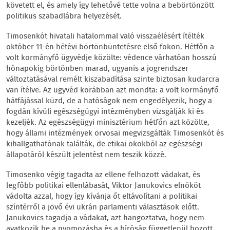
követett el, és amely így lehetővé tette volna a bebörtönzött
politikus szabadlábra helyezését.
Timosenkót hivatali hatalommal való visszaélésért ítélték
október 11-én hétévi börtönbüntetésre első fokon. Hétfőn a
volt kormányfő ügyvédje közölte: védence várhatóan hosszú
hónapokig börtönben marad, ugyanis a jogrendszer
változtatásával remélt kiszabadítása szinte biztosan kudarcra
van ítélve. Az ügyvéd korábban azt mondta: a volt kormányfő
hátfájással küzd, de a hatóságok nem engedélyezik, hogy a
fogdán kívüli egészségügyi intézményben vizsgálják ki és
kezeljék. Az egészségügyi minisztérium hétfőn azt közölte,
hogy állami intézmények orvosai megvizsgálták Timosenkót és
kihallgathatónak találták, de etikai okokból az egészségi
állapotáról készült jelentést nem teszik közzé.
Timosenko végig tagadta az ellene felhozott vádakat, és
legfőbb politikai ellenlábasát, Viktor Janukovics elnököt
vádolta azzal, hogy így kívánja őt eltávolítani a politikai
színtérről a jövő évi ukrán parlamenti választások előtt.
Janukovics tagadja a vádakat, azt hangoztatva, hogy nem
avatkozik be a nyomozásba és a bíróság függetlenül hozott