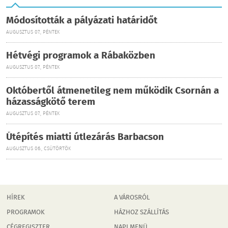
Módosították a pályázati határidőt
AUGUSZTUS 07., PÉNTEK
Hétvégi programok a Rábaközben
AUGUSZTUS 07., PÉNTEK
Októbertől átmenetileg nem működik Csornán a
házasságkötő terem
AUGUSZTUS 07., PÉNTEK
Útépítés miatti útlezárás Barbacson
AUGUSZTUS 06., CSÜTÖRTÖK
HÍREK
A VÁROSRÓL
PROGRAMOK
HÁZHOZ SZÁLLÍTÁS
CÉGREGISZTER
NAPI MENÜ