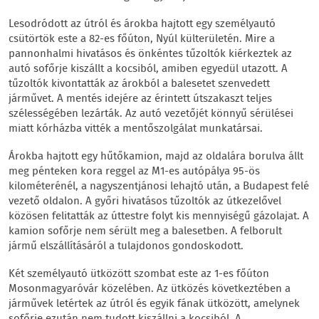
Lesodródott az útról és árokba hajtott egy személyautó
csütörtök este a 82-es főúton, Nyúl külterületén. Mire a
pannonhalmi hivatásos és önkéntes tűzoltók kiérkeztek az
autó sofőrje kiszállt a kocsiból, amiben egyedül utazott. A
tűzoltók kivontatták az árokból a balesetet szenvedett
járművet. A mentés idejére az érintett útszakaszt teljes
szélességében lezárták. Az autó vezetőjét könnyű sérülései
miatt kórházba vitték a mentőszolgálat munkatársai.
Árokba hajtott egy hűtőkamion, majd az oldalára borulva állt
meg pénteken kora reggel az M1-es autópálya 95-ös
kilométerénél, a nagyszentjánosi lehajtó után, a Budapest felé
vezető oldalon. A győri hivatásos tűzoltók az útkezelővel
közösen felitatták az úttestre folyt kis mennyiségű gázolajat. A
kamion sofőrje nem sérült meg a balesetben. A felborult
jármű elszállításáról a tulajdonos gondoskodott.
Két személyautó ütközött szombat este az 1-es főúton
Mosonmagyaróvár közelében. Az ütközés következtében a
járművek letértek az útról és egyik fának ütközött, amelynek