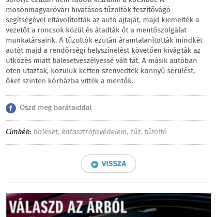
sofőrje ezután nem tudott kiszállni a kocsiból. A
mosonmagyaróvári hivatásos tűzoltók feszítővágó
segítségével eltávolították az autó ajtaját, majd kiemelték a
vezetőt a roncsok közül és átadták őt a mentőszolgálat
munkatársaink. A tűzoltók ezután áramtalanították mindkét
autót majd a rendőrségi helyszínelést követően kivágták az
ütközés miatt balesetveszélyessé vált fát. A másik autóban
öten utaztak, közülük ketten szenvedtek könnyű sérülést,
őket szinten kórházba vitték a mentők.
Oszd meg barátaiddal
Címkék:
baleset
,
katasztrófavédelem
,
tűz
,
tűzoltó
VISSZA