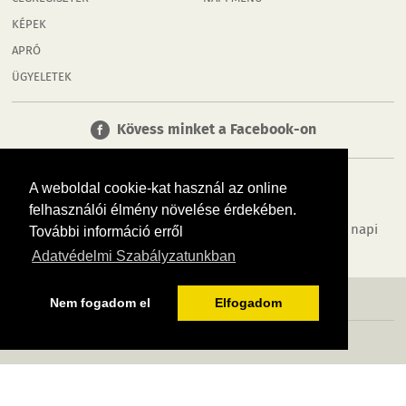
KÉPEK
APRÓ
ÜGYELETEK
Kövess minket a Facebook-on
A weboldal cookie-kat használ az online
felhasználói élmény növelése érdekében.
Tudj meg többet városodról! Hírek, programok, képek, napi
További információ erről
menü, cégek…. és minden, ami Rábaköz
Adatvédelmi Szabályzatunkban
MÉDIAAJÁNLÓ
ADATVÉDELEM
IMPRESSZUM
RÓLUNK
ÁSZF
Nem fogadom el
Elfogadom
Copyright InfoVárosok. Minden jog fenntartva. | Web design & arculat by
Voov