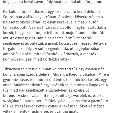
ideje alatt a belső sávon, folyamatosan haladt a forgalom.
Parkoló autónak ütközött egy személyautó kedd délután
Sopronban a Mikoviny utcában. A baleset következtében a
balesetet okozó jármű az egyik kerekével a másik autón
támaszkodott. A város hivatásos tűzoltói megtámasztották a
kocsit, hogy az ne tudjon felborulni, majd áramtalanították
azt. Az egységek ezután a balesetes járművet csörlő
segítségével levontatták a másik kocsiról és megszüntették a
forgalmi akadályt. A sofőr egyedül utazott a gépkocsiban,
amelyből kiszállt, mire a tűzoltók kiérkeztek, a mentők
könnyű sérülései miatt kórházba vitték.
Tűzhelyen felejtett olaj miatt keletkezett tűz egy családi ház
konyhájában szerda délután Abdán, a Pagony utcában. Mire a
győri hivatásos és a börcsi önkéntes tűzoltók kiérkeztek, egy
abdai önkéntes tűzoltó egy lavór vízzel eloltotta a lángokat. A
tűz miatt kár keletkezett a tűzhelyben és az elszívó
berendezésben, valamint megsérült a gázvezeték is, ezért a
szolgáltató szakembere felülvizsgálatig leszerelte a gázórát. A
tűz keletkezésekor ketten voltak a lakásban, őket kórházba
vitték a mentők füstmérgezés gyanúja miatt.