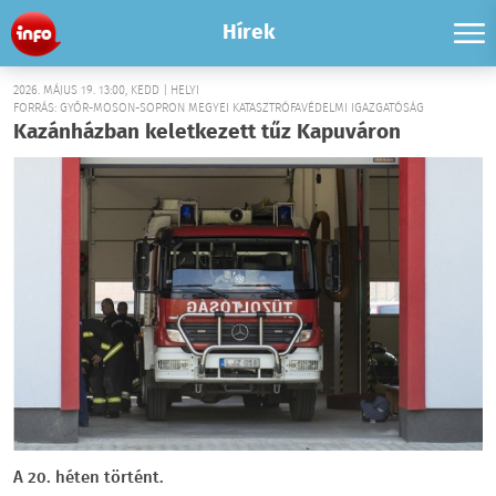
Hírek
2026. MÁJUS 19. 13:00, KEDD | HELYI
FORRÁS: GYŐR-MOSON-SOPRON MEGYEI KATASZTRÓFAVÉDELMI IGAZGATÓSÁG
Kazánházban keletkezett tűz Kapuváron
A 20. héten történt.