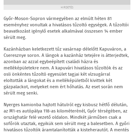
HIRDETÉS
Győr-Moson-Sopron vármegyében az elmúlt héten 81
eseményhez vonultak a hivatásos tűzoltó egységek. A tűzoltói
beavatkozást igénylő esetek alkalmával összesen 14 ember
sérült meg.
Kazánházban keletkezett tűz vasárnap délelőtt Kapuváron, a
Cseresznye soron. A lángok a kazánház tetejére is átterjedtek,
azonban az azzal egybeépített családi házra és
melléképületekre nem. A kapuvári hivatásos tűzoltók és az
osli önkéntes tűzoltó egyesület tagjai két vízsugárral
eloltották a lángokat és a melléképületből kivittek két
gázpalackot, melyeket nem ért hőhatás. Az eset során nem
sérült meg senki.
Nyerges kamionba hajtott hátulról egy kisbusz hétfő délután,
az M1-es autópálya 118-as kilométerénél, Győr térségében, az
országhatár felé vezető oldalon. Mindkét járműben csak a
sofőrök utaztak, egyikük sem sérült meg a balesetben. A győri
hivatásos tűzoltók áramtalanították a kisteherautót. A mentés