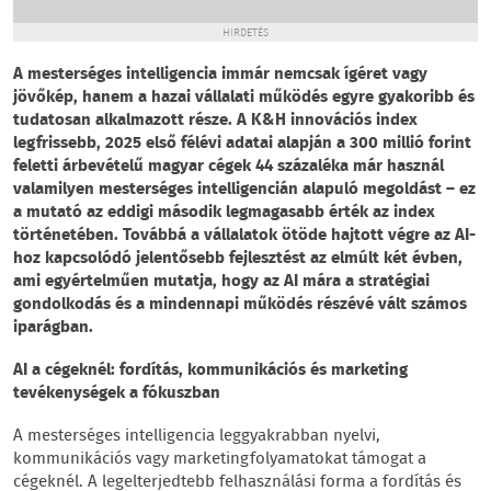
HIRDETÉS
A mesterséges intelligencia immár nemcsak ígéret vagy
jövőkép, hanem a hazai vállalati működés egyre gyakoribb és
tudatosan alkalmazott része. A K&H innovációs index
legfrissebb, 2025 első félévi adatai alapján a 300 millió forint
feletti árbevételű magyar cégek 44 százaléka már használ
valamilyen mesterséges intelligencián alapuló megoldást – ez
a mutató az eddigi második legmagasabb érték az index
történetében. Továbbá a vállalatok ötöde hajtott végre az AI-
hoz kapcsolódó jelentősebb fejlesztést az elmúlt két évben,
ami egyértelműen mutatja, hogy az AI mára a stratégiai
gondolkodás és a mindennapi működés részévé vált számos
iparágban.
AI a cégeknél: fordítás, kommunikációs és marketing
tevékenységek a fókuszban
A mesterséges intelligencia leggyakrabban nyelvi,
kommunikációs vagy marketingfolyamatokat támogat a
cégeknél. A legelterjedtebb felhasználási forma a fordítás és