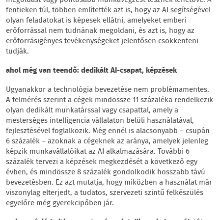
megoldást vagy pontosabb munkavégzést tesznek lehetővé. A
fentieken túl, többen említették azt is, hogy az AI segítségével
olyan feladatokat is képesek ellátni, amelyeket emberi
erőforrással nem tudnának megoldani, és azt is, hogy az
erőforrásigényes tevékenységeket jelentősen csökkenteni
tudják.
ahol még van teendő: dedikált AI-csapat, képzések
Ugyanakkor a technológia bevezetése nem problémamentes.
A felmérés szerint a cégek mindössze 11 százaléka rendelkezik
olyan dedikált munkatárssal vagy csapattal, amely a
mesterséges intelligencia vállalaton belüli használatával,
fejlesztésével foglalkozik. Még ennél is alacsonyabb – csupán
6 százalék – azoknak a cégeknek az aránya, amelyek jelenleg
képzik munkavállalóikat az AI alkalmazására. További 6
százalék tervezi a képzések megkezdését a következő egy
évben, és mindössze 8 százalék gondolkodik hosszabb távú
bevezetésben. Ez azt mutatja, hogy miközben a használat már
viszonylag elterjedt, a tudatos, szervezeti szintű felkészülés
egyelőre még gyerekcipőben jár.