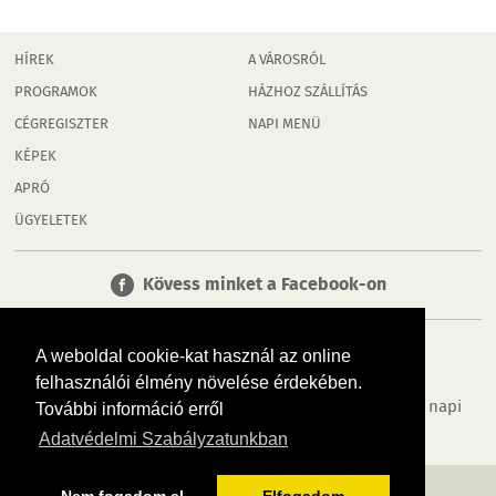
HÍREK
A VÁROSRÓL
PROGRAMOK
HÁZHOZ SZÁLLÍTÁS
CÉGREGISZTER
NAPI MENÜ
KÉPEK
APRÓ
ÜGYELETEK
Kövess minket a Facebook-on
A weboldal cookie-kat használ az online
felhasználói élmény növelése érdekében.
Tudj meg többet városodról! Hírek, programok, képek, napi
További információ erről
menü, cégek…. és minden, ami Rábaköz
Adatvédelmi Szabályzatunkban
MÉDIAAJÁNLÓ
ADATVÉDELEM
IMPRESSZUM
RÓLUNK
ÁSZF