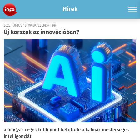
Hírek
2025. JÚNIUS 18. 09:59, SZERDA | PR
Új korszak az innovációban?
a magyar cégek több mint kétötöde alkalmaz mesterséges
intelligenciát