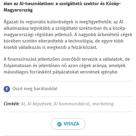
élen az AI-használatban: a szolgáltató szektor és Közép-
Magyarország
Ágazati és regionális különbségek is megfigyelhetők: az AI
alkalmazása leginkább a szolgáltató szektorban és a közép-
magyarországi régióban jellemző. A nagyobb árbevételű cégek
körében szintén elterjedtebb a technológia, de egyre több
kisebb vállalkozás is megkezdi a felzárkózást.
A finanszírozást jellemzően önerőből tervezik a vállalatok, de
folyamatosan és jelentősen nő azon cégek aránya, amelyek
másodlagos forrásként pályázatokat vennének igénybe.
Oszd meg barátaiddal
Címkék:
AI
,
AI képzések
,
AI kommunikáció
,
marketing
VISSZA