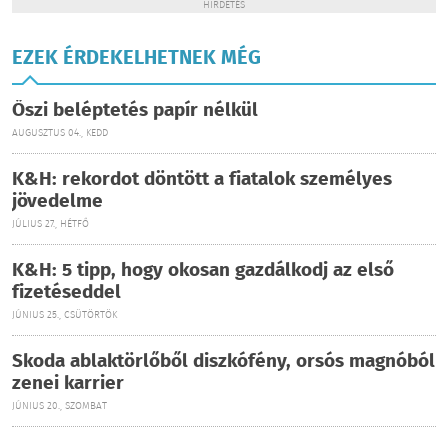
HIRDETÉS
EZEK ÉRDEKELHETNEK MÉG
Őszi beléptetés papír nélkül
AUGUSZTUS 04., KEDD
K&H: rekordot döntött a fiatalok személyes
jövedelme
JÚLIUS 27., HÉTFŐ
K&H: 5 tipp, hogy okosan gazdálkodj az első
fizetéseddel
JÚNIUS 25., CSÜTÖRTÖK
Skoda ablaktörlőből diszkófény, orsós magnóból
zenei karrier
JÚNIUS 20., SZOMBAT