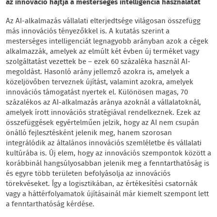
az innováció hajtja a mesterséges intelligencia használatát
Az AI-alkalmazás vállalati elterjedtsége világosan összefügg
más innovációs tényezőkkel is. A kutatás szerint a
mesterséges intelligenciát legnagyobb arányban azok a cégek
alkalmazzák, amelyek az elmúlt két évben új terméket vagy
szolgáltatást vezettek be – ezek 60 százaléka használ AI-
megoldást. Hasonló arány jellemző azokra is, amelyek a
közeljövőben terveznek újítást, valamint azokra, amelyek
innovációs támogatást nyertek el. Különösen magas, 70
százalékos az AI-alkalmazás aránya azoknál a vállalatoknál,
amelyek írott innovációs stratégiával rendelkeznek. Ezek az
összefüggések egyértelműen jelzik, hogy az AI nem csupán
önálló fejlesztésként jelenik meg, hanem szorosan
integrálódik az általános innovációs szemléletbe és vállalati
kultúrába is. Új elem, hogy az innovációs szempontok között a
korábbinál hangsúlyosabban jelenik meg a fenntarthatóság is
és egyre több területen befolyásolja az innovációs
törekvéseket. Így a logisztikában, az értékesítési csatornák
vagy a háttérfolyamatok újításainál már kiemelt szempont lett
a fenntarthatóság kérdése.