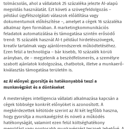
tolmácsolás, ahol a vállalatok 25 százaléka jelezte AI-alapú
megoldás használatát. Ezt követi a szövegfeldolgozás –
például ügyfélszolgálati válaszok előállítása vagy
dokumentumok előkészítése –, amelyet a cégek 16 százaléka
alkalmaz ilyen formában. A marketingkommunikációs
feladatok automatizálása és támogatása szintén erősödő
trend: 15 százalék használ AI-t például hirdetésszövegek,
kreatív tartalmak vagy ajánlórendszerek működtetéséhez.
Ezen felül a technológia – bár kisebb, 10 százalék körüli
arányban, de – megjelenik a beszédfelismerés, a személyre
szabott ajánlatok kidolgozása, chatbotok, illetve a munkaerő-
kiválasztás támogatása területén is.
az AI előnyei: gyorsítja és hatékonyabbá teszi a
munkavégzést és a döntéseket
A mesterséges intelligencia vállalati alkalmazása kapcsán a
cégek többsége konkrét előnyöket is azonosított. A
megkérdezettek kétötöde szerint az AI két legfőbb haszna,
hogy gyorsítja a munkavégzést és növeli a működés
hatékonyságát, valamint ezen felül költséghatékony