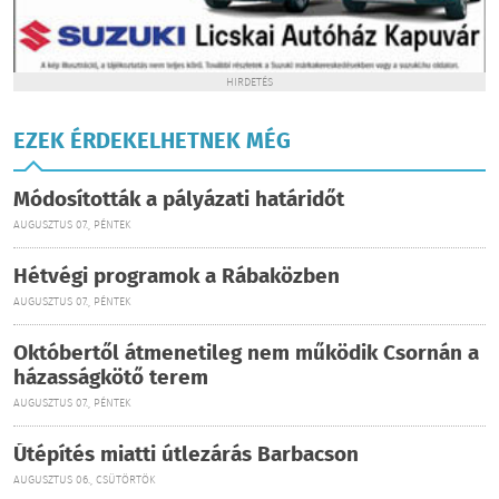
HIRDETÉS
EZEK ÉRDEKELHETNEK MÉG
Módosították a pályázati határidőt
AUGUSZTUS 07., PÉNTEK
Hétvégi programok a Rábaközben
AUGUSZTUS 07., PÉNTEK
Októbertől átmenetileg nem működik Csornán a
házasságkötő terem
AUGUSZTUS 07., PÉNTEK
Útépítés miatti útlezárás Barbacson
AUGUSZTUS 06., CSÜTÖRTÖK