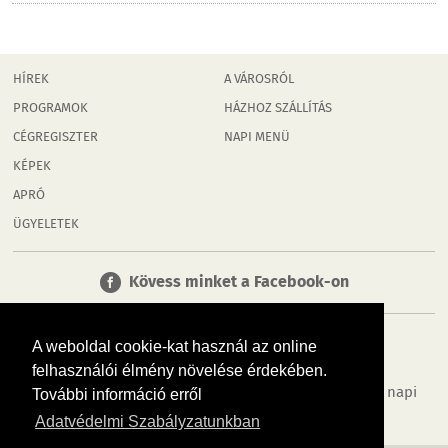
HÍREK
A VÁROSRÓL
PROGRAMOK
HÁZHOZ SZÁLLÍTÁS
CÉGREGISZTER
NAPI MENÜ
KÉPEK
APRÓ
ÜGYELETEK
Kövess minket a Facebook-on
A weboldal cookie-kat használ az online
felhasználói élmény növelése érdekében.
Tudj meg többet városodról! Hírek, programok, képek, napi
További információ erről
menü, cégek…. és minden, ami Rábaköz
Adatvédelmi Szabályzatunkban