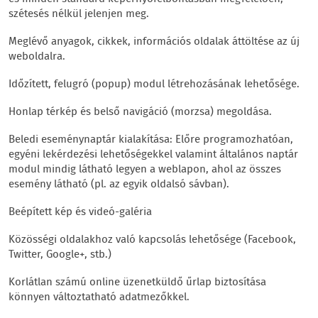
szétesés nélkül jelenjen meg.
Meglévő anyagok, cikkek, információs oldalak áttöltése az új
weboldalra.
Időzített, felugró (popup) modul létrehozásának lehetősége.
Honlap térkép és belső navigáció (morzsa) megoldása.
Beledi eseménynaptár kialakítása: Előre programozhatóan,
egyéni lekérdezési lehetőségekkel valamint általános naptár
modul mindig látható legyen a weblapon, ahol az összes
esemény látható (pl. az egyik oldalsó sávban).
Beépített kép és videó-galéria
Közösségi oldalakhoz való kapcsolás lehetősége (Facebook,
Twitter, Google+, stb.)
Korlátlan számú online üzenetküldő űrlap biztosítása
könnyen változtatható adatmezőkkel.