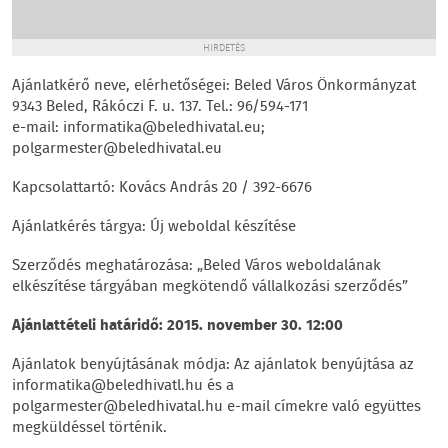
HIRDETÉS
Ajánlatkérő neve, elérhetőségei: Beled Város Önkormányzat
9343 Beled, Rákóczi F. u. 137. Tel.: 96/594-171
e-mail: informatika@beledhivatal.eu;
polgarmester@beledhivatal.eu
Kapcsolattartó: Kovács András 20 / 392-6676
Ajánlatkérés tárgya: Új weboldal készítése
Szerződés meghatározása: „Beled Város weboldalának
elkészítése tárgyában megkötendő vállalkozási szerződés”
Ajánlattételi határidő: 2015. november 30. 12:00
Ajánlatok benyújtásának módja: Az ajánlatok benyújtása az
informatika@beledhivatl.hu és a
polgarmester@beledhivatal.hu e-mail címekre való együttes
megküldéssel történik.