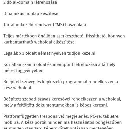
2 db al-domain létrehozása
Dinamikus honlap készítése
Tartalomkezelő rendszer (CMS) használata
Teljes mértékben önállóan szerkeszthető, frissíthető, könnyen
karbantartható weboldal elkészítése.
Legalább 3 oldalt német nyelven tudjon kezelni
Korlátlan számú oldal és menüpont létrehozása a tárhely
méret függvényében
Beépített szöveg és képkezelő programmal rendelkezzen a
kész weboldal.
Beépített szabad-szavas keresővel rendelkezzen a weboldal,
mely a feltöltött dokumentumokban is képes keresni.
Platformfüggetlen (responsive) megjelenés, PC-re, tabletre,
mobilra. A kész portál minden ma használatos böngészőben
és minden standard képernyőfelbontásban megfelelően,