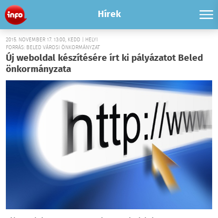
Hírek
2015. NOVEMBER 17. 13:00, KEDD | HELYI
FORRÁS: BELED VÁROSI ÖNKORMÁNYZAT
Új weboldal készítésére írt ki pályázatot Beled
önkormányzata