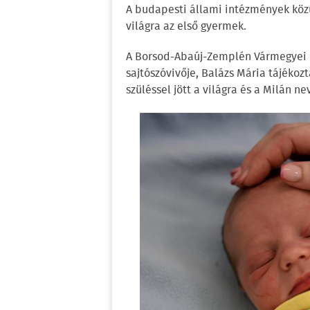
A budapesti állami intézmények közü
világra az első gyermek.
A Borsod-Abaúj-Zemplén Vármegyei 
sajtószóvivője, Balázs Mária tájékozt
szüléssel jött a világra és a Milán ne