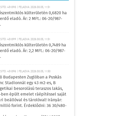
ÍTÓ: 451898 | FELADVA: 2026.08.05, 11:51
őszentmiklós külterületén 0,6820 ha
erdő eladó. Ár: 2 MFt.: 06-20/987-
.
ÍTÓ: 451899 | FELADVA: 2026.08.05, 11:51
őszentmiklós külterületén 0,7489 ha
erdő eladó. Ár: 2,2 MFt.: 06-20/987-
.
ÍTÓ: 451896 | FELADVA: 2026.08.05, 11:50
ó Budapesten Zuglóban a Puskás
nc Stadionnál egy 43 m2-es, B
getikai besorolású teraszos lakás,
-ben épült emelet ráépítéssel saját
ri beállóval és tárolóval! Irányár:
 millió forint. Érdeklődni: 36 30/480-