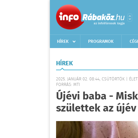
HÍREK
PROGRAMOK
CÉG
HÍREK
2025. JANUÁR 02. 08:44, CSÜTÖRTÖK | ÉL
FORRÁS: MTI
Újévi baba - Mis
születtek az újév