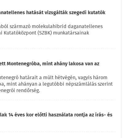
natellenes hatását vizsgálták szegedi kutatók
kából származó molekulahibrid daganatellenes
iai Kutatóközpont (SZBK) munkatársainak
zett Montenegróba, mint ahány lakosa van az
ntenegró határait a múlt hétvégén, vagyis három
ba, mint ahányan a legutóbbi népszámlálás szerint
enegrói rendőrség.
ak 14 éves kor előtti használata rontja az írás- és