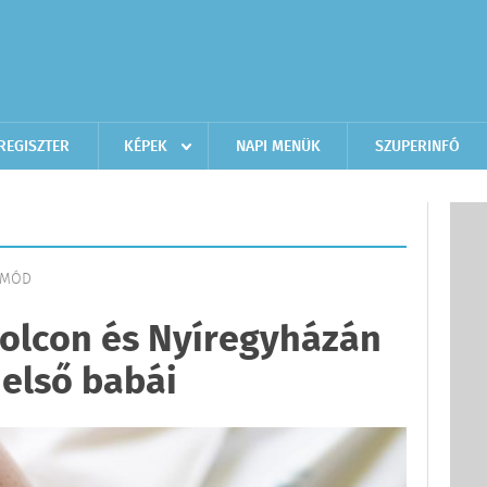
REGISZTER
KÉPEK
NAPI MENÜK
SZUPERINFÓ
ETMÓD
kolcon és Nyíregyházán
 első babái