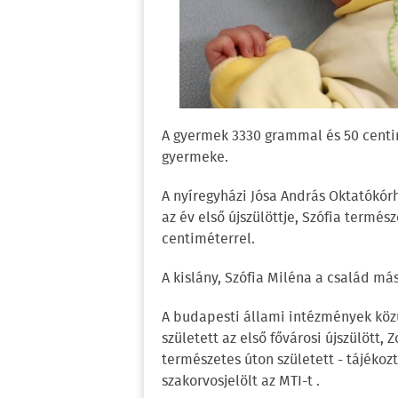
A gyermek 3330 grammal és 50 centim
gyermeke.
A nyíregyházi Jósa András Oktatókór
az év első újszülöttje, Szófia termé
centiméterrel.
A kislány, Szófia Miléna a család m
A budapesti állami intézmények köz
született az első fővárosi újszülött,
természetes úton született - tájékoz
szakorvosjelölt az MTI-t .