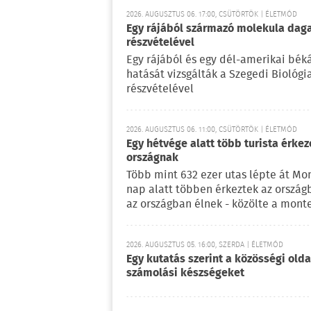
2026. AUGUSZTUS 06. 17:00, CSÜTÖRTÖK | ÉLETMÓD
Egy rájából származó molekula daga
részvételével
Egy rájából és egy dél-amerikai bé
hatását vizsgálták a Szegedi Biológ
részvételével
2026. AUGUSZTUS 06. 11:00, CSÜTÖRTÖK | ÉLETMÓD
Egy hétvége alatt több turista érke
országnak
Több mint 632 ezer utas lépte át Mo
nap alatt többen érkeztek az ország
az országban élnek - közölte a mont
2026. AUGUSZTUS 05. 16:00, SZERDA | ÉLETMÓD
Egy kutatás szerint a közösségi oldal
számolási készségeket