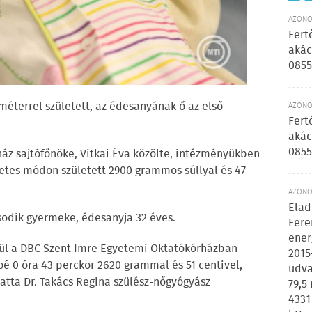
AZONOS
Fert
akác
0855
éterrel született, az édesanyának ő az első
AZONOS
Fert
akác
0855
ház sajtófőnöke, Vitkai Éva közölte, intézményükben
szetes módon született 2900 grammos súllyal és 47
AZONOS
Elad
ásodik gyermeke, édesanyja 32 éves.
Fere
ener
ül a DBC Szent Imre Egyetemi Oktatókórházban
2015
 Zoé 0 óra 43 perckor 2620 grammal és 51 centivel,
udva
tatta Dr. Takács Regina szülész-nőgyógyász
79,5
4331