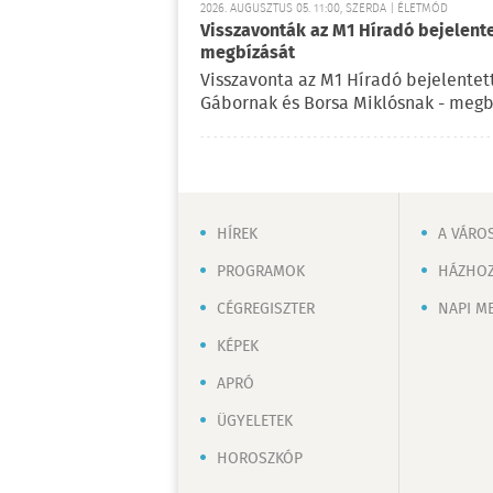
2026. AUGUSZTUS 05. 11:00, SZERDA | ÉLETMÓD
Visszavonták az M1 Híradó bejelent
megbízását
Visszavonta az M1 Híradó bejelentet
Gábornak és Borsa Miklósnak - megb
HÍREK
A VÁRO
PROGRAMOK
HÁZHOZ
CÉGREGISZTER
NAPI M
KÉPEK
APRÓ
ÜGYELETEK
HOROSZKÓP