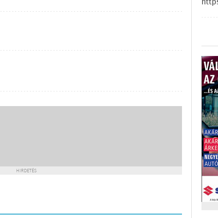
http
HIRDETÉS