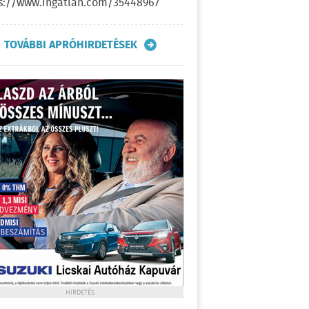
s://www.ingatlan.com/35448967
TOVÁBBI APRÓHIRDETÉSEK
HIRDETÉS