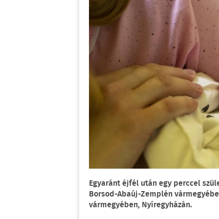
Egyaránt éjfél után egy perccel sz
Borsod-Abaúj-Zemplén vármegyében
vármegyében, Nyíregyházán.