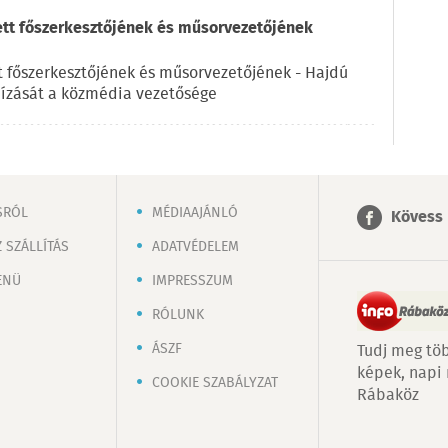
ett főszerkesztőjének és műsorvezetőjének
t főszerkesztőjének és műsorvezetőjének - Hajdú
ízását a közmédia vezetősége
SRÓL
MÉDIAAJÁNLÓ
Kövess 
 SZÁLLÍTÁS
ADATVÉDELEM
ENÜ
IMPRESSZUM
RÓLUNK
ÁSZF
Tudj meg töb
képek, napi
COOKIE SZABÁLYZAT
Rábaköz