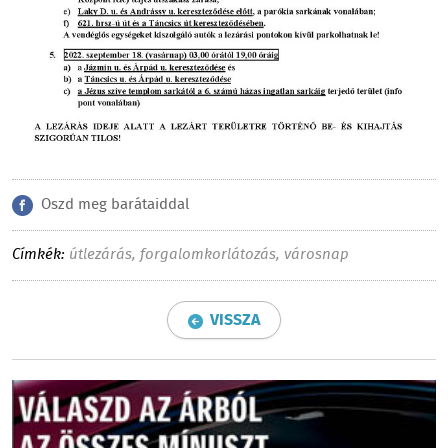
Oszd meg barátaiddal
Címkék:
útlezárás
,
forgalomkorlátozás
,
városnap
VISSZA