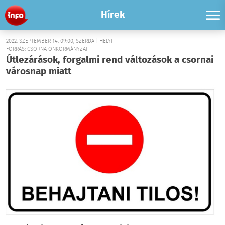
Hírek
2022. SZEPTEMBER 14. 09:00, SZERDA | HELYI
FORRÁS: CSORNA ÖNKORMÁNYZAT
Útlezárások, forgalmi rend változások a csornai
városnap miatt