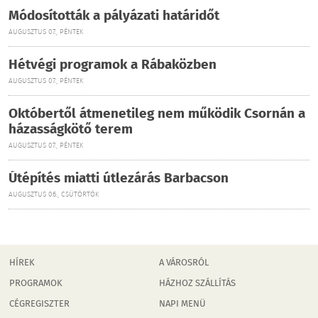
Módosították a pályázati határidőt
AUGUSZTUS 07., PÉNTEK
Hétvégi programok a Rábaközben
AUGUSZTUS 07., PÉNTEK
Októbertől átmenetileg nem működik Csornán a
házasságkötő terem
AUGUSZTUS 07., PÉNTEK
Útépítés miatti útlezárás Barbacson
AUGUSZTUS 06., CSÜTÖRTÖK
HÍREK
A VÁROSRÓL
PROGRAMOK
HÁZHOZ SZÁLLÍTÁS
CÉGREGISZTER
NAPI MENÜ