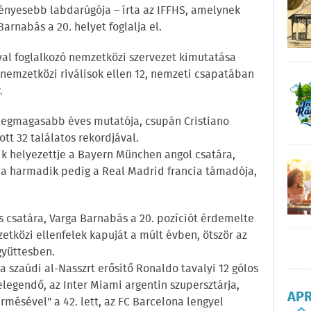
ényesebb labdarúgója – írta az IFFHS, amelynek
Barnabás a 20. helyet foglalja el.
áival foglalkozó nemzetközi szervezet kimutatása
nemzetközi riválisok ellen 12, nemzeti csapatában
.
k legmagasabb éves mutatója, csupán Cristiano
ott 32 találatos rekordjával.
k helyezettje a Bayern München angol csatára,
9), a harmadik pedig a Real Madrid francia támadója,
s csatára, Varga Barnabás a 20. pozíciót érdemelte
zetközi ellenfelek kapuját a múlt évben, ötször az
gyüttesben.
a szaúdi al-Nasszrt erősítő Ronaldo tavalyi 12 gólos
elegendő, az Inter Miami argentin szupersztárja,
AP
ermésével" a 42. lett, az FC Barcelona lengyel