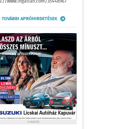
s://www.ingatlan.com/35448967
TOVÁBBI APRÓHIRDETÉSEK
HIRDETÉS