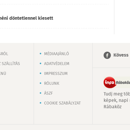
héni döntetlennel kiesett
SRÓL
MÉDIAAJÁNLÓ
Kövess 
 SZÁLLÍTÁS
ADATVÉDELEM
ENÜ
IMPRESSZUM
RÓLUNK
ÁSZF
Tudj meg töb
képek, napi
COOKIE SZABÁLYZAT
Rábaköz