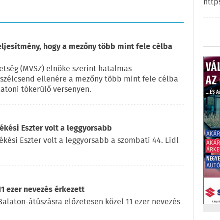
http
eljesítmény, hogy a mezőny több mint fele célba
vetség (MVSZ) elnöke szerint hatalmas
a szélcsend ellenére a mezőny több mint fele célba
latoni tókerülő versenyen.
kési Eszter volt a leggyorsabb
ékési Eszter volt a leggyorsabb a szombati 44. Lidl
11 ezer nevezés érkezett
l Balaton-átúszásra előzetesen közel 11 ezer nevezés