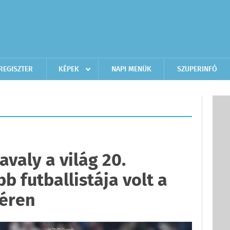
REGISZTER
KÉPEK
NAPI MENÜK
SZUPERINFÓ
valy a világ 20.
 futballistája volt a
téren