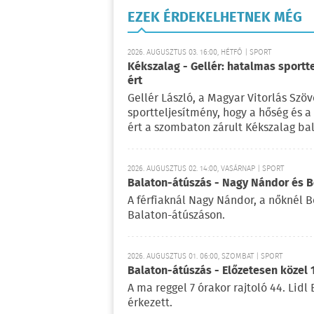
EZEK ÉRDEKELHETNEK MÉG
2026. AUGUSZTUS 03. 16:00, HÉTFŐ | SPORT
Kékszalag - Gellér: hatalmas sportt
ért
Gellér László, a Magyar Vitorlás Szö
sportteljesítmény, hogy a hőség és 
ért a szombaton zárult Kékszalag ba
2026. AUGUSZTUS 02. 14:00, VASÁRNAP | SPORT
Balaton-átúszás - Nagy Nándor és Bé
A férfiaknál Nagy Nándor, a nőknél B
Balaton-átúszáson.
2026. AUGUSZTUS 01. 06:00, SZOMBAT | SPORT
Balaton-átúszás - Előzetesen közel 
A ma reggel 7 órakor rajtoló 44. Lid
érkezett.