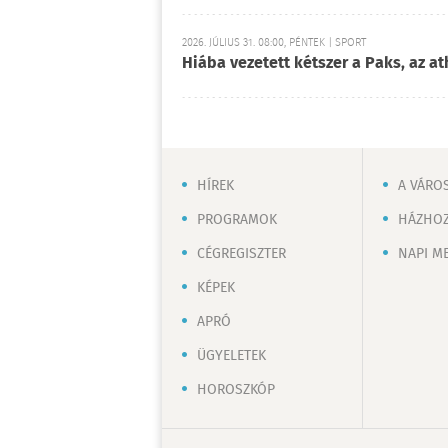
2026. JÚLIUS 31. 08:00, PÉNTEK | SPORT
Hiába vezetett kétszer a Paks, az at
HÍREK
A VÁRO
PROGRAMOK
HÁZHOZ
CÉGREGISZTER
NAPI M
KÉPEK
APRÓ
ÜGYELETEK
HOROSZKÓP