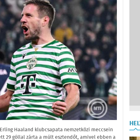
HE
 Erling Haaland klubcsapata nemzetközi meccsein
tt 29 góllal zárta a múlt esztendőt, amivel ebben a