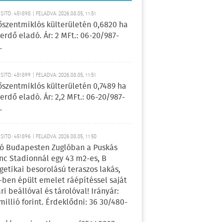
ÍTÓ: 451898 | FELADVA: 2026.08.05, 11:51
őszentmiklós külterületén 0,6820 ha
erdő eladó. Ár: 2 MFt.: 06-20/987-
.
ÍTÓ: 451899 | FELADVA: 2026.08.05, 11:51
őszentmiklós külterületén 0,7489 ha
erdő eladó. Ár: 2,2 MFt.: 06-20/987-
.
ÍTÓ: 451896 | FELADVA: 2026.08.05, 11:50
ó Budapesten Zuglóban a Puskás
nc Stadionnál egy 43 m2-es, B
getikai besorolású teraszos lakás,
-ben épült emelet ráépítéssel saját
ri beállóval és tárolóval! Irányár:
 millió forint. Érdeklődni: 36 30/480-