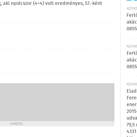
 aki nyolcszor (4+4) volt eredményes, 57.-ként
AZONOS
Fert
akác
0855
AZONOS
Fert
akác
0855
AZONOS
Elad
Fere
ener
2015
udva
79,5
HIRDETÉS
4331