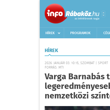
HÍREK
PROGRAMOK
CÉG
HÍREK
2026. JANUÁR 03. 10:15, SZOMBAT | SPORT
FORRÁS: MTI
Varga Barnabás ta
legeredményesebb
nemzetközi szín