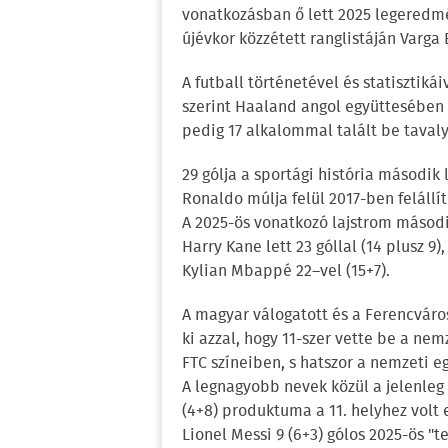
vonatkozásban ő lett 2025 legeredm
újévkor közzétett ranglistáján Varga 
A futball történetével és statisztik
szerint Haaland angol együttesében 
pedig 17 alkalommal talált be tavaly
29 gólja a sportági história másodi
Ronaldo múlja felül 2017-ben felállít
A 2025-ös vonatkozó lajstrom másodi
Harry Kane lett 23 góllal (14 plusz 
Kylian Mbappé 22–vel (15+7).
A magyar válogatott és a Ferencváro
ki azzal, hogy 11-szer vette be a nem
FTC színeiben, s hatszor a nemzeti e
A legnagyobb nevek közül a jelenleg 
(4+8) produktuma a 11. helyhez volt 
Lionel Messi 9 (6+3) gólos 2025-ös "t