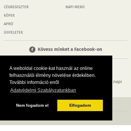
CÉGREGISZTER
NAPI MENÜ
KÉPEK
APRÓ
ÜGYELETEK
Kövess minket a Facebook-on
A weboldal cookie-kat használ az online
felhasználói élmény növelése érdekében.
Tudj meg többet városodról! Hírek, programok, képek, napi
További információ erről
menü, cégek…. és minden, ami Rábaköz
Adatvédelmi Szabályzatunkban
MÉDIAAJÁNLÓ
ADATVÉDELEM
IMPRESSZUM
RÓLUNK
ÁSZF
Nem fogadom el
Elfogadom
Copyright InfoVárosok. Minden jog fenntartva. | Web design & arculat by
Voov