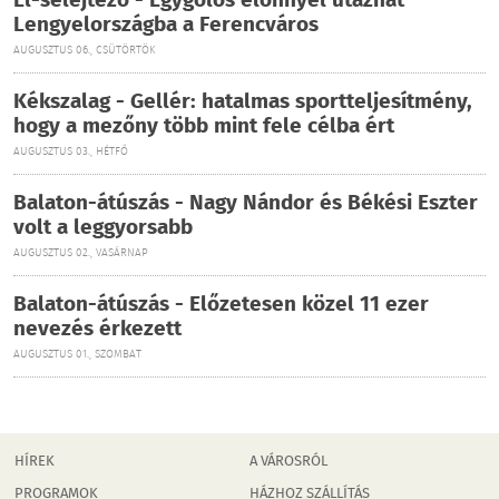
El-selejtező - Egygólos előnnyel utazhat
Lengyelországba a Ferencváros
AUGUSZTUS 06., CSÜTÖRTÖK
Kékszalag - Gellér: hatalmas sportteljesítmény,
hogy a mezőny több mint fele célba ért
AUGUSZTUS 03., HÉTFŐ
Balaton-átúszás - Nagy Nándor és Békési Eszter
volt a leggyorsabb
AUGUSZTUS 02., VASÁRNAP
Balaton-átúszás - Előzetesen közel 11 ezer
nevezés érkezett
AUGUSZTUS 01., SZOMBAT
HÍREK
A VÁROSRÓL
PROGRAMOK
HÁZHOZ SZÁLLÍTÁS