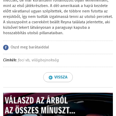
meccset, de már korántsem rohamozott olyan vehemensen,
mint az első játékrészben. A dél-amerikaiak a hajrá kezdete
előtt váratlanul ugyan szépítettek, de többre nem futotta az
erejükből, így nem tudták izgalmassá tenni az utolsó perceket.
A slusszpoént a csereként beállt Reyna találata jelentette, aki
külsővel tekert látványosan a paraguayi kapuba a
hosszabbítás utolsó pillanataiban.
Oszd meg barátaiddal
Címkék:
foci vb
,
világbajnokság
VISSZA