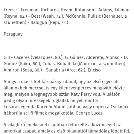
Freese - Freeman, Richards, Ream, Robinson - Adams, Tillman
(Reyna, 82.) - Dest (Weah, 72.), McKennie, Pulisic (Berhalter, a
szünetben) - Balogun (Pepi, 72.)
Paraguay:
---------
Gill - Caceres (Velazquez, 80.), G. Gómez, Alderete, Alonso - D.
Gómez (Kaku, 80.), Cubas, Bobadilla (Mauricio, a szünetben),
Almiron (Sosa, 80.) - Sanabria (Arce, 62.), Enciso
Ahogy a másik két társházigazdánál, úgy az első egyesült
államokbeli meccset is egy kilencvenperces megnyitó előzte
meg, melyen a legnagyobb sztár, Katy Perry volt. A lelátón
pedig olyan hírességek foglaltak helyet, mint a
kosaraslegenda Kareem Abdul-Jabbar, vagy éppen a Csillagok
háborúja sci-fi filmek megalkotója, George Lucas.
A világhírű énekesnél is jobban feltüzelte a közönséget az
amerikai csapat, amely az első pillanattól támadólag lépett fel,