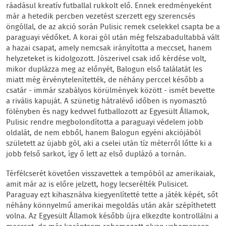
ráadásul kreatív futballal rukkolt elő. Ennek eredményeként
már a hetedik percben vezetést szerzett egy szerencsés
öngóllal, de az akció során Pulisic remek cselekkel csapta be a
paraguayi védőket. A korai gól után még felszabadultabbá vált
a hazai csapat, amely nemcsak irányította a meccset, hanem
helyzeteket is kidolgozott. Jószerivel csak idő kérdése volt,
mikor duplázza meg az előnyét, Balogun első találatát les
miatt még érvénytelenítették, de néhány perccel később a
csatár - immár szabályos körülmények között - ismét bevette
a rivális kapuját. A szünetig hátralévő időben is nyomasztó
fölényben és nagy kedvvel futballozott az Egyesült Államok,
Pulisic rendre megbolondította a paraguayi védelem jobb
oldalát, de nem ebből, hanem Balogun egyéni akciójából
született az újabb gól, aki a cselei után tíz méterről lőtte ki a
jobb felső sarkot, így ő lett az első duplázó a tornán.
Térfélcserét követően visszavettek a tempóból az amerikaiak,
amit már az is előre jelzett, hogy lecserélték Pulisicet.
Paraguay ezt kihasználva kiegyenlítetté tette a játék képét, sőt
néhány könnyelmű amerikai megoldás után akár szépíthetett
volna. Az Egyesült Államok később újra elkezdte kontrollálni a