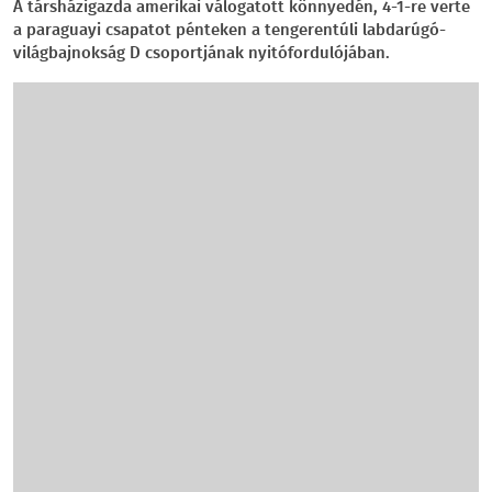
A társházigazda amerikai válogatott könnyedén, 4-1-re verte
a paraguayi csapatot pénteken a tengerentúli labdarúgó-
világbajnokság D csoportjának nyitófordulójában.