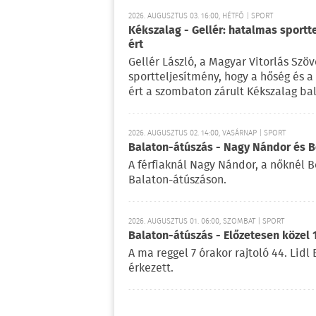
2026. AUGUSZTUS 03. 16:00, HÉTFŐ | SPORT
Kékszalag - Gellér: hatalmas sportt
ért
Gellér László, a Magyar Vitorlás Szö
sportteljesítmény, hogy a hőség és 
ért a szombaton zárult Kékszalag ba
2026. AUGUSZTUS 02. 14:00, VASÁRNAP | SPORT
Balaton-átúszás - Nagy Nándor és Bé
A férfiaknál Nagy Nándor, a nőknél B
Balaton-átúszáson.
2026. AUGUSZTUS 01. 06:00, SZOMBAT | SPORT
Balaton-átúszás - Előzetesen közel 
A ma reggel 7 órakor rajtoló 44. Lid
érkezett.