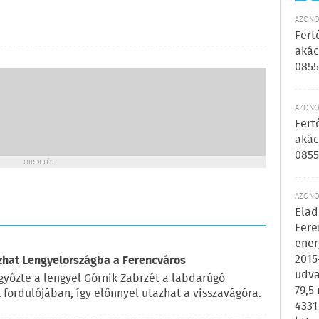
AZONOS
Fert
akác
0855
AZONOS
Fert
akác
0855
HIRDETÉS
AZONOS
Elad
Fere
ener
2015
azhat Lengyelországba a Ferencváros
udva
győzte a lengyel Górnik Zabrzét a labdarúgó
79,5
fordulójában, így előnnyel utazhat a visszavágóra.
4331