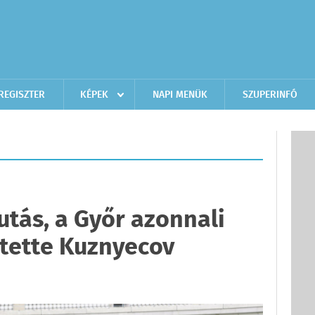
REGISZTER
KÉPEK
NAPI MENÜK
SZUPERINFÓ
utás, a Győr azonnali
tette Kuznyecov