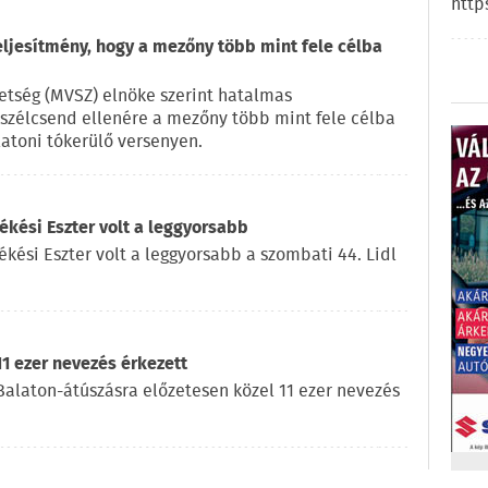
http
eljesítmény, hogy a mezőny több mint fele célba
vetség (MVSZ) elnöke szerint hatalmas
a szélcsend ellenére a mezőny több mint fele célba
latoni tókerülő versenyen.
kési Eszter volt a leggyorsabb
ékési Eszter volt a leggyorsabb a szombati 44. Lidl
11 ezer nevezés érkezett
l Balaton-átúszásra előzetesen közel 11 ezer nevezés