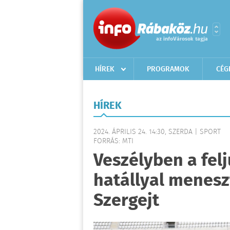
HÍREK
PROGRAMOK
CÉG
HÍREK
2024. ÁPRILIS 24. 14:30, SZERDA | SPORT
FORRÁS: MTI
Veszélyben a felj
hatállyal menesz
Szergejt