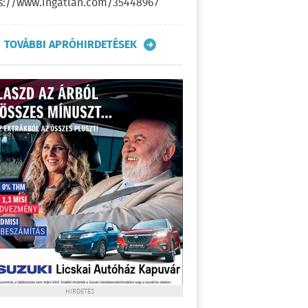
s://www.ingatlan.com/35448967
TOVÁBBI APRÓHIRDETÉSEK
HIRDETÉS