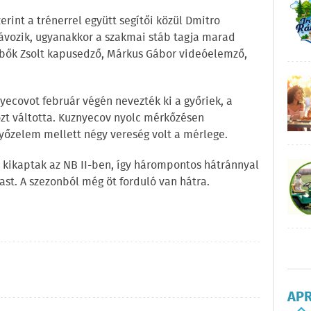
rint a trénerrel együtt segítői közül Dmitro
ávozik, ugyanakkor a szakmai stáb tagja marad
bők Zsolt kapusedző, Márkus Gábor videóelemző,
ecovot február végén nevezték ki a győriek, a
zt váltotta. Kuznyecov nyolc mérkőzésen
győzelem mellett négy vereség volt a mérlege.
n kikaptak az NB II-ben, így hárompontos hátránnyal
sast. A szezonból még öt forduló van hátra.
AP