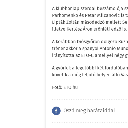
A klubhonlap szerdai beszámolója sze
Parhomenko és Petar Milcanovic is t
Lipták Zoltán másodedző mellett Se
illetve Kertész Áron erőnléti edző is.
A korábban Diósgyőrön dolgozó Kuzny
tréner akkor a spanyol Antonio Muno
irányította az ETO-t, amellyel négy 
A győriek a legutóbbi két fordulóba
követik a még feljutó helyen álló Va
Fotó: ETO.hu
Oszd meg barátaiddal