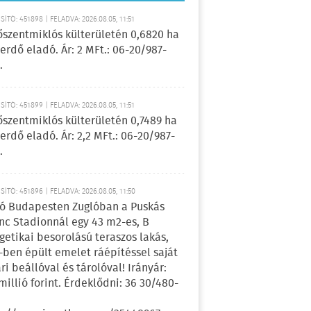
ÍTÓ: 451898 | FELADVA: 2026.08.05, 11:51
őszentmiklós külterületén 0,6820 ha
erdő eladó. Ár: 2 MFt.: 06-20/987-
.
ÍTÓ: 451899 | FELADVA: 2026.08.05, 11:51
őszentmiklós külterületén 0,7489 ha
erdő eladó. Ár: 2,2 MFt.: 06-20/987-
.
ÍTÓ: 451896 | FELADVA: 2026.08.05, 11:50
ó Budapesten Zuglóban a Puskás
nc Stadionnál egy 43 m2-es, B
getikai besorolású teraszos lakás,
-ben épült emelet ráépítéssel saját
ri beállóval és tárolóval! Irányár:
 millió forint. Érdeklődni: 36 30/480-