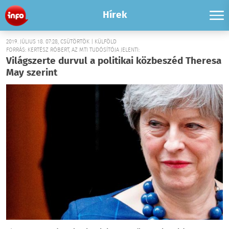
Hírek
2019. JÚLIUS 18. 07:28, CSÜTÖRTÖK | KÜLFÖLD
FORRÁS: KERTÉSZ RÓBERT, AZ MTI TUDÓSÍTÓJA JELENTI:
Világszerte durvul a politikai közbeszéd Theresa
May szerint