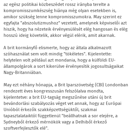
az egész politikai közbeszédet rossz irányba terelte a
kompromisszumkészség hiánya még olyan esetekben is,
amikor szükség lenne kompromisszumokra. May szerint ez
egyfajta "abszolutizmushoz" vezetett, amelynek képviselői azt
hiszik, hogy ha nézeteik érvényesülését elég hangosan és elég
hosszú ideig követelik, akkor végül elérik, amit akarnak.
A brit kormányfő elismerte, hogy az általa alkalmazott
szóhasználat sem volt mindig "tökéletes". Kijelentette:
helytelen volt például azt mondania, hogy a külföldi EU-
állampolgárok a sort kikerülve érvényesítik jogosultságaikat
Nagy-Britanniában.
May ezt néhány hónapja, a Brit Iparszövetség (CBI) Londonban
rendezett éves kongresszusán felszólalva mondta,
kijelentetve: a brit EU-tagság megszűnése utáni új brit
bevándorlási szabályozás véget vet annak, hogy az Európai
Unióból érkezők szakképzettségüktől, szakmai
tapasztalataiktól függetlenül "beállhatnak a sor elejére, a
Sydneyből érkező mérnökök vagy a Delhiből érkező
szoftverfejlesztők elé".