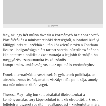
HIRDETÉS
May, aki egy hét múlva távozik a kormányzó brit Konzervatív
Párt éléről és a miniszterelnöki tisztségből, a londoni Királyi
Külügyi Intézet - székháza után közkeletű nevén a Chatham
House - hallgatósága előtt tartott szerdai búcsúbeszédében
kijelentette: a politika akkor mutatja a legjobb formáját, ha
meggyőzés, csapatmunka és kölcsönös
kompromisszumkészség vezet az optimális eredményhez.
Ennek alternatívája a vesztesek és győztesek politikája, az
abszolutizmus és folyamatos viszálykodás politikája, amely
ma már mindenkit fenyeget.
Theresa May - alig burkolt bírálattal illetve azokat a
keményvonalas tory képviselőket is, akik elvetették a Brexit
feltételrendszerét rögzítő megállapodást - kijelentette: mára