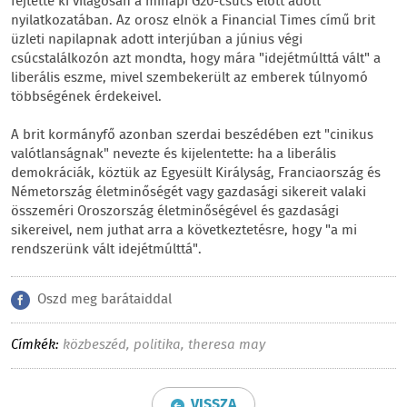
fejtette ki világosan a minapi G20-csúcs előtt adott
nyilatkozatában. Az orosz elnök a Financial Times című brit
üzleti napilapnak adott interjúban a június végi
csúcstalálkozón azt mondta, hogy mára "idejétmúlttá vált" a
liberális eszme, mivel szembekerült az emberek túlnyomó
többségének érdekeivel.
A brit kormányfő azonban szerdai beszédében ezt "cinikus
valótlanságnak" nevezte és kijelentette: ha a liberális
demokráciák, köztük az Egyesült Királyság, Franciaország és
Németország életminőségét vagy gazdasági sikereit valaki
összeméri Oroszország életminőségével és gazdasági
sikereivel, nem juthat arra a következtetésre, hogy "a mi
rendszerünk vált idejétmúlttá".
Oszd meg barátaiddal
Címkék:
közbeszéd
,
politika
,
theresa may
VISSZA