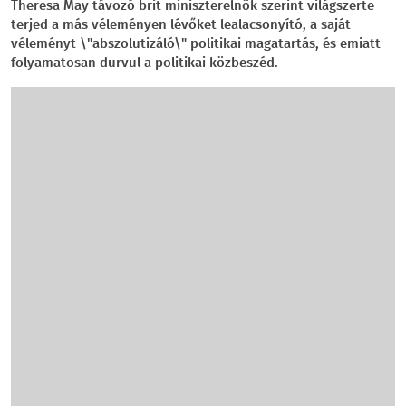
Theresa May távozó brit miniszterelnök szerint világszerte
terjed a más véleményen lévőket lealacsonyító, a saját
véleményt \"abszolutizáló\" politikai magatartás, és emiatt
folyamatosan durvul a politikai közbeszéd.