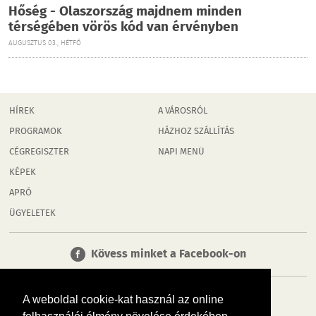
Hőség - Olaszország majdnem minden
térségében vörös kód van érvényben
AUGUSZTUS 03., HÉTFŐ
HÍREK
A VÁROSRÓL
PROGRAMOK
HÁZHOZ SZÁLLÍTÁS
CÉGREGISZTER
NAPI MENÜ
KÉPEK
APRÓ
ÜGYELETEK
Kövess minket a Facebook-on
A weboldal cookie-kat használ az online