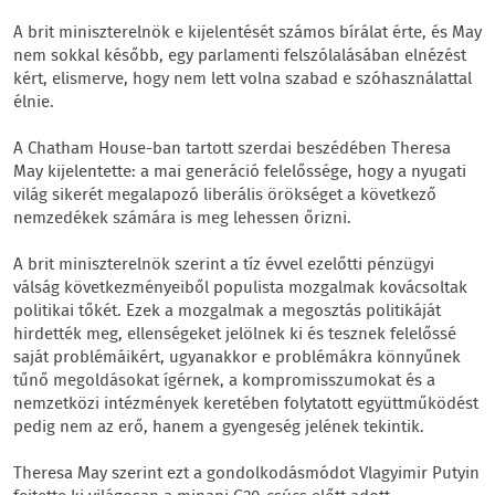
A brit miniszterelnök e kijelentését számos bírálat érte, és May
nem sokkal később, egy parlamenti felszólalásában elnézést
kért, elismerve, hogy nem lett volna szabad e szóhasználattal
élnie.
A Chatham House-ban tartott szerdai beszédében Theresa
May kijelentette: a mai generáció felelőssége, hogy a nyugati
világ sikerét megalapozó liberális örökséget a következő
nemzedékek számára is meg lehessen őrizni.
A brit miniszterelnök szerint a tíz évvel ezelőtti pénzügyi
válság következményeiből populista mozgalmak kovácsoltak
politikai tőkét. Ezek a mozgalmak a megosztás politikáját
hirdették meg, ellenségeket jelölnek ki és tesznek felelőssé
saját problémáikért, ugyanakkor e problémákra könnyűnek
tűnő megoldásokat ígérnek, a kompromisszumokat és a
nemzetközi intézmények keretében folytatott együttműködést
pedig nem az erő, hanem a gyengeség jelének tekintik.
Theresa May szerint ezt a gondolkodásmódot Vlagyimir Putyin